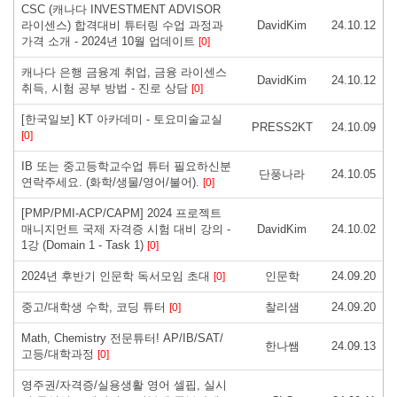
CSC (캐나다 INVESTMENT ADVISOR
라이센스) 합격대비 튜터링 수업 과정과
DavidKim
24.10.12
가격 소개 - 2024년 10월 업데이트
[0]
캐나다 은행 금융계 취업, 금융 라이센스
DavidKim
24.10.12
취득, 시험 공부 방법 - 진로 상담
[0]
[한국일보] KT 아카데미 - 토요미술교실
PRESS2KT
24.10.09
[0]
IB 또는 중고등학교수업 튜터 필요하신분
단풍나라
24.10.05
연락주세요. (화학/생물/영어/불어).
[0]
[PMP/PMI-ACP/CAPM] 2024 프로젝트
매니지먼트 국제 자격증 시험 대비 강의 -
DavidKim
24.10.02
1강 (Domain 1 - Task 1)
[0]
2024년 후반기 인문학 독서모임 초대
인문학
24.09.20
[0]
중고/대학생 수학, 코딩 튜터
찰리샘
24.09.20
[0]
Math, Chemistry 전문튜터! AP/IB/SAT/
한나쌤
24.09.13
고등/대학과정
[0]
영주권/자격증/실용생활 영어 셀핍, 실시