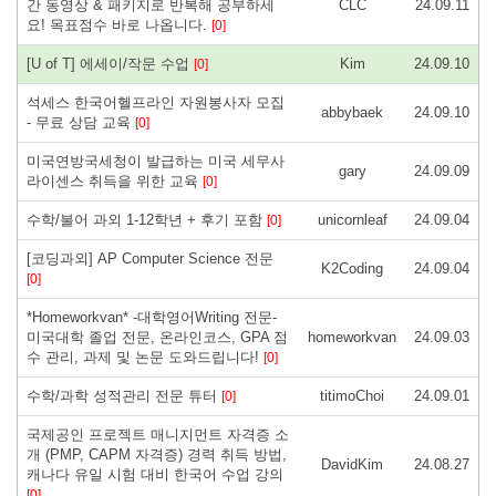
간 동영상 & 패키지로 반복해 공부하세
CLC
24.09.11
요! 목표점수 바로 나옵니다.
[0]
[U of T] 에세이/작문 수업
Kim
24.09.10
[0]
석세스 한국어헬프라인 자원봉사자 모집
abbybaek
24.09.10
- 무료 상담 교육
[0]
미국연방국세청이 발급하는 미국 세무사
gary
24.09.09
라이센스 취득을 위한 교육
[0]
수학/불어 과외 1-12학년 + 후기 포함
unicornleaf
24.09.04
[0]
[코딩과외] AP Computer Science 전문
K2Coding
24.09.04
[0]
*Homeworkvan* -대학영어Writing 전문-
미국대학 졸업 전문, 온라인코스, GPA 점
homeworkvan
24.09.03
수 관리, 과제 및 논문 도와드립니다!
[0]
수학/과학 성적관리 전문 튜터
titimoChoi
24.09.01
[0]
국제공인 프로젝트 매니지먼트 자격증 소
개 (PMP, CAPM 자격증) 경력 취득 방법,
DavidKim
24.08.27
캐나다 유일 시험 대비 한국어 수업 강의
[0]