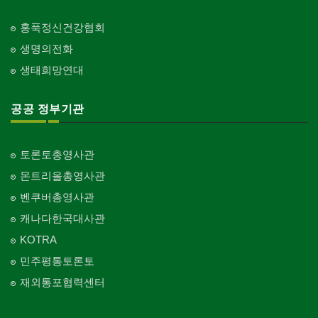
홍푹정신건강협회
생명의전화
생태희망연대
공공 정부기관
토론토총영사관
몬트리올총영사관
벤쿠버총영사관
캐나다한국대사관
KOTRA
민주평통토론토
재외통포협력센터