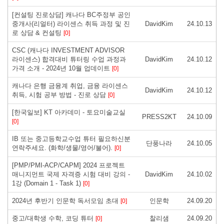
[컨설팅 진로상담] 캐나다 BC주정부 공인
중개사(리얼터) 라이센스 취득 과정 및 진
DavidKim
24.10.13
로 상담 & 컨설팅
[0]
CSC (캐나다 INVESTMENT ADVISOR
라이센스) 합격대비 튜터링 수업 과정과
DavidKim
24.10.12
가격 소개 - 2024년 10월 업데이트
[0]
캐나다 은행 금융계 취업, 금융 라이센스
DavidKim
24.10.12
취득, 시험 공부 방법 - 진로 상담
[0]
[한국일보] KT 아카데미 - 토요미술교실
PRESS2KT
24.10.09
[0]
IB 또는 중고등학교수업 튜터 필요하신분
단풍나라
24.10.05
연락주세요. (화학/생물/영어/불어).
[0]
[PMP/PMI-ACP/CAPM] 2024 프로젝트
매니지먼트 국제 자격증 시험 대비 강의 -
DavidKim
24.10.02
1강 (Domain 1 - Task 1)
[0]
2024년 후반기 인문학 독서모임 초대
인문학
24.09.20
[0]
중고/대학생 수학, 코딩 튜터
찰리샘
24.09.20
[0]