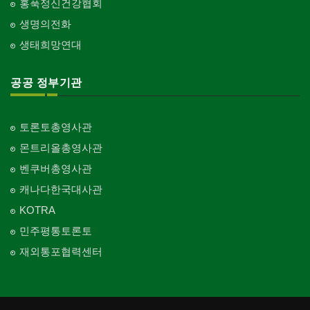
홍푹정신건강협회
생명의전화
생태희망연대
공공 정부기관
토론토총영사관
몬트리올총영사관
벤쿠버총영사관
캐나다한국대사관
KOTRA
민주평통토론토
재외통포협력센터