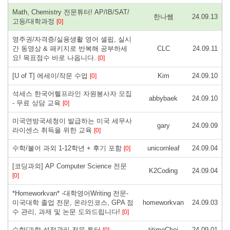
Math, Chemistry 전문튜터! AP/IB/SAT/
한나쌤
24.09.13
고등/대학과정
[0]
영주권/자격증/실용생활 영어 셀핍, 실시
간 동영상 & 패키지로 반복해 공부하세
CLC
24.09.11
요! 목표점수 바로 나옵니다.
[0]
[U of T] 에세이/작문 수업
Kim
24.09.10
[0]
석세스 한국어헬프라인 자원봉사자 모집
abbybaek
24.09.10
- 무료 상담 교육
[0]
미국연방국세청이 발급하는 미국 세무사
gary
24.09.09
라이센스 취득을 위한 교육
[0]
수학/불어 과외 1-12학년 + 후기 포함
unicornleaf
24.09.04
[0]
[코딩과외] AP Computer Science 전문
K2Coding
24.09.04
[0]
*Homeworkvan* -대학영어Writing 전문-
미국대학 졸업 전문, 온라인코스, GPA 점
homeworkvan
24.09.03
수 관리, 과제 및 논문 도와드립니다!
[0]
수학/과학 성적관리 전문 튜터
titimoChoi
24.09.01
[0]