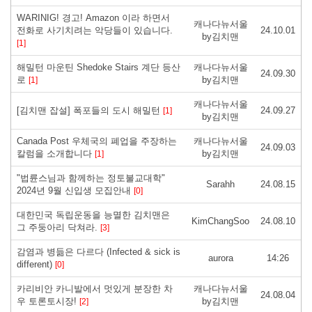
WARINIG! 경고! Amazon 이라 하면서
캐나다뉴서울
전화로 사기치려는 악당들이 있습니다.
24.10.01
by김치맨
[1]
해밀턴 마운틴 Shedoke Stairs 계단 등산
캐나다뉴서울
24.09.30
로
by김치맨
[1]
캐나다뉴서울
[김치맨 잡설] 폭포들의 도시 해밀턴
24.09.27
[1]
by김치맨
Canada Post 우체국의 폐업을 주장하는
캐나다뉴서울
24.09.03
칼럼을 소개합니다
by김치맨
[1]
"법륜스님과 함께하는 정토불교대학"
Sarahh
24.08.15
2024년 9월 신입생 모집안내
[0]
대한민국 독립운동을 능멸한 김치맨은
KimChangSoo
24.08.10
그 주둥아리 닥쳐라.
[3]
감염과 병듦은 다르다 (Infected & sick is
aurora
14:26
different)
[0]
카리비안 카니발에서 멋있게 분장한 차
캐나다뉴서울
24.08.04
우 토론토시장!
by김치맨
[2]