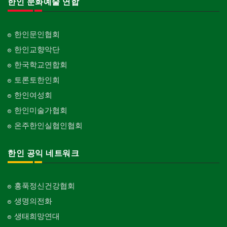
한인 문화예술 연합
한인문인협회
한인교향악단
한국학교연합회
토론토한인회
한인여성회
한인미술가협회
온주한인실협인협회
한인 공익 네트워크
홍푹정신건강협회
생명의전화
생태희망연대