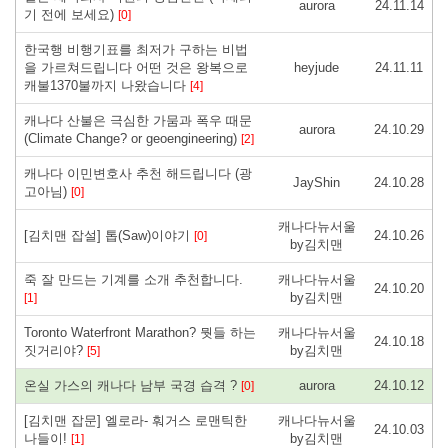
aurora
24.11.14
기 전에 보세요)
[0]
한국행 비행기표를 최저가 구하는 비법
을 가르쳐드립니다 어떤 것은 왕복으로
heyjude
24.11.11
캐불1370불까지 나왔습니다
[4]
캐나다 산불은 극심한 가뭄과 폭우 때문
aurora
24.10.29
(Climate Change? or geoengineering)
[2]
캐나다 이민변호사 추천 해드립니다 (광
JayShin
24.10.28
고아님)
[0]
캐나다뉴서울
[김치맨 잡설] 톱(Saw)이야기
24.10.26
[0]
by김치맨
죽 잘 만드는 기계를 소개 추천합니다.
캐나다뉴서울
24.10.20
by김치맨
[1]
Toronto Waterfront Marathon? 뭣들 하는
캐나다뉴서울
24.10.18
짓거리야?
by김치맨
[5]
온실 가스의 캐나다 남부 국경 습격 ?
aurora
24.10.12
[0]
[김치맨 잡문] 엘로라- 훠거스 로맨틱한
캐나다뉴서울
24.10.03
나들이!
by김치맨
[1]