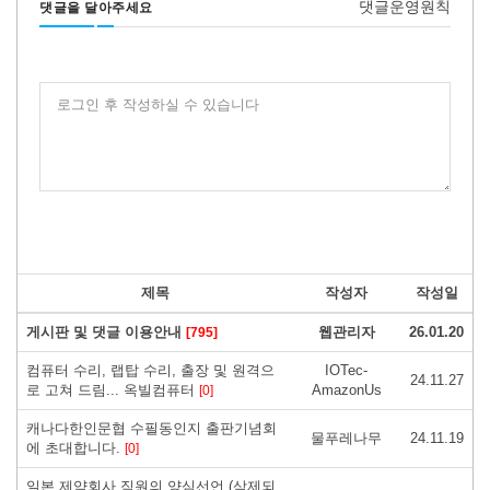
댓글운영원칙
댓글을 달아주세요
로그인 후 작성하실 수 있습니다
제목
작성자
작성일
게시판 및 댓글 이용안내
웹관리자
26.01.20
[795]
컴퓨터 수리, 랩탑 수리, 출장 및 원격으
IOTec-
24.11.27
로 고쳐 드림... 옥빌컴퓨터
AmazonUs
[0]
캐나다한인문협 수필동인지 출판기념회
물푸레나무
24.11.19
에 초대합니다.
[0]
일본 제약회사 직원의 양심선언 (삭제되