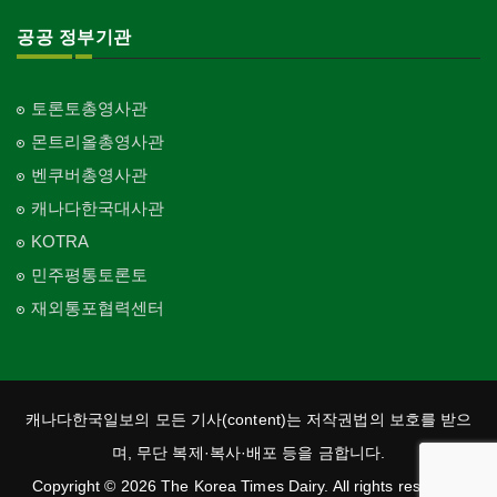
공공 정부기관
토론토총영사관
몬트리올총영사관
벤쿠버총영사관
캐나다한국대사관
KOTRA
민주평통토론토
재외통포협력센터
캐나다한국일보의 모든 기사(content)는 저작권법의 보호를 받으
며, 무단 복제·복사·배포 등을 금합니다.
Copyright © 2026 The Korea Times Dairy. All rights reserved.