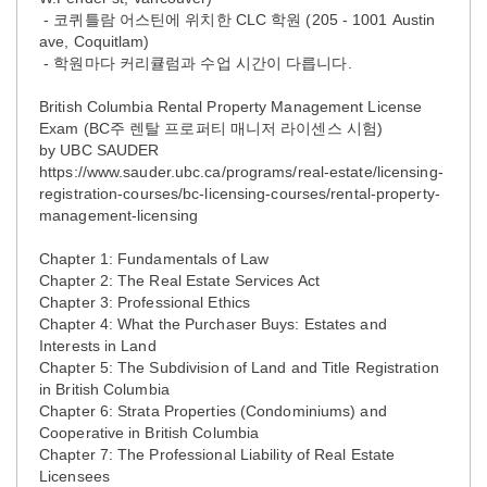
- 코퀴틀람 어스틴에 위치한 CLC 학원 (205 - 1001 Austin
ave, Coquitlam)
- 학원마다 커리큘럼과 수업 시간이 다릅니다.
British Columbia Rental Property Management License
Exam (BC주 렌탈 프로퍼티 매니저 라이센스 시험)
by UBC SAUDER
https://www.sauder.ubc.ca/programs/real-estate/licensing-
registration-courses/bc-licensing-courses/rental-property-
management-licensing
Chapter 1: Fundamentals of Law
Chapter 2: The Real Estate Services Act
Chapter 3: Professional Ethics
Chapter 4: What the Purchaser Buys: Estates and
Interests in Land
Chapter 5: The Subdivision of Land and Title Registration
in British Columbia
Chapter 6: Strata Properties (Condominiums) and
Cooperative in British Columbia
Chapter 7: The Professional Liability of Real Estate
Licensees