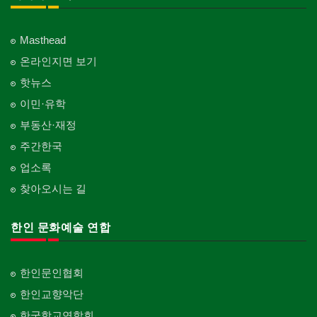
Masthead
온라인지면 보기
핫뉴스
이민·유학
부동산·재정
주간한국
업소록
찾아오시는 길
한인 문화예술 연합
한인문인협회
한인교향악단
한국학교연합회