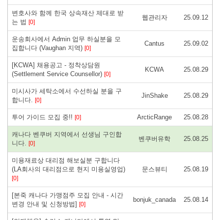
변호사와 함께 한국 상속재산 제대로 받
웹관리자
25.09.12
는 법
[0]
운송회사에서 Admin 업무 하실분을 모
Cantus
25.09.02
집합니다 (Vaughan 지역)
[0]
[KCWA] 채용공고 - 정착상담원
KCWA
25.08.29
(Settlement Service Counsellor)
[0]
미시사가 세탁소에서 수선하실 분을 구
JinShake
25.08.29
합니다.
[0]
투어 가이드 모집 중!!
ArcticRange
25.08.28
[0]
캐나다 벤쿠버 지역에서 선생님 구인합
벤쿠버유학
25.08.25
니다.
[0]
미용재료상 대리점 해보실분 구합니다
(LA회사의 대리점으로 현지 미용실영업)
문스뷰티
25.08.19
[0]
[본죽 캐나다 가맹점주 모집 안내 - 시간
bonjuk_canada
25.08.14
변경 안내 및 신청방법]
[0]