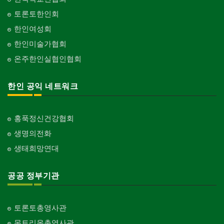
토론토한인회
한인여성회
한인미술가협회
온주한인실협인협회
한인 공익 네트워크
홍푹정신건강협회
생명의전화
생태희망연대
공공 정부기관
토론토총영사관
몬트리올총영사관