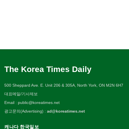
The Korea Times Daily
500 Sheppard Ave. E. Unit 206 & 305A, North York, ON M2N 6H7
대표메일/기사제보
Email : public@koreatimes.net
광고문의(Advertising) :
ad@koreatimes.net
캐나다 한국일보