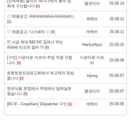
[인재채용] 솔리스 캐나다에서 통역 및
웹관리자
25.08.14
회계 구인합니다
[0]
◇ 채용공고: Administrative Assistant◇
캐택쓰
25.08.11
[1]
◇ 채용공고: 디스패처 ◇
캐택쓰
25.08.11
[0]
!!! 시급 최대 $42.54! 집에서 하는
HaeSuHyun
25.08.10
Airbnb 리모트 알바 !!!
[0]
[구인] 다운타운 카츠야 주방 직원 구합
다운타운 카츠
25.08.08
니다.
야
[0]
토론토한인장로교회에서 부교역자 칭빙
trtjong
25.08.07
합니다
[0]
한국식품 본점에서 주방에서 일하실분
웹관리자
25.08.07
찾습니다
[0]
[BC주 - Coquitlam] Dispatcher 구인
캐택쓰
25.08.05
[0]