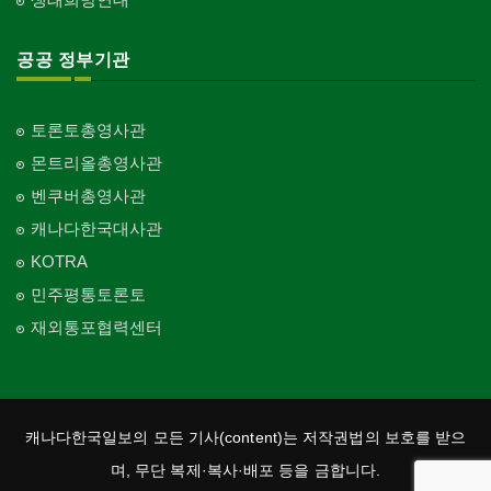
공공 정부기관
토론토총영사관
몬트리올총영사관
벤쿠버총영사관
캐나다한국대사관
KOTRA
민주평통토론토
재외통포협력센터
캐나다한국일보의 모든 기사(content)는 저작권법의 보호를 받으
며, 무단 복제·복사·배포 등을 금합니다.