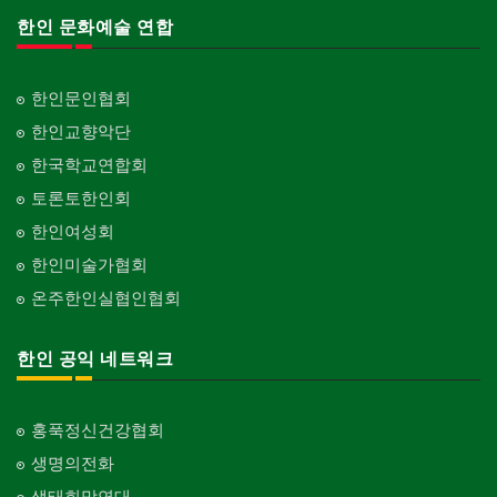
한인 문화예술 연합
한인문인협회
한인교향악단
한국학교연합회
토론토한인회
한인여성회
한인미술가협회
온주한인실협인협회
한인 공익 네트워크
홍푹정신건강협회
생명의전화
생태희망연대