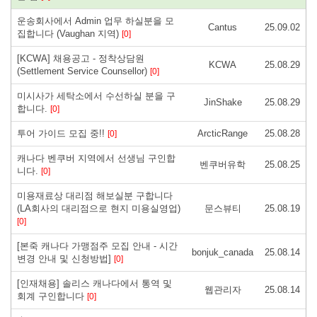
운송회사에서 Admin 업무 하실분을 모
Cantus
25.09.02
집합니다 (Vaughan 지역)
[0]
[KCWA] 채용공고 - 정착상담원
KCWA
25.08.29
(Settlement Service Counsellor)
[0]
미시사가 세탁소에서 수선하실 분을 구
JinShake
25.08.29
합니다.
[0]
투어 가이드 모집 중!!
ArcticRange
25.08.28
[0]
캐나다 벤쿠버 지역에서 선생님 구인합
벤쿠버유학
25.08.25
니다.
[0]
미용재료상 대리점 해보실분 구합니다
(LA회사의 대리점으로 현지 미용실영업)
문스뷰티
25.08.19
[0]
[본죽 캐나다 가맹점주 모집 안내 - 시간
bonjuk_canada
25.08.14
변경 안내 및 신청방법]
[0]
[인재채용] 솔리스 캐나다에서 통역 및
웹관리자
25.08.14
회계 구인합니다
[0]