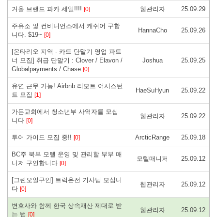
겨울 브랜드 파카 세일!!!!
웹관리자
25.09.29
[0]
주유소 및 컨비니언스에서 캐쉬어 구합
HannaCho
25.09.26
니다. $19~
[0]
[온타리오 지역 - 카드 단말기 영업 파트
너 모집] 취급 단말기 : Clover / Elavon /
Joshua
25.09.25
Globalpayments / Chase
[0]
유연 근무 가능! Airbnb 리모트 어시스턴
HaeSuHyun
25.09.22
트 모집
[1]
가든교회에서 청소년부 사역자를 모십
웹관리자
25.09.22
니다
[0]
투어 가이드 모집 중!!
ArcticRange
25.09.18
[0]
BC주 북부 모텔 운영 및 관리할 부부 매
모텔매니저
25.09.12
니저 구인합니다
[0]
[그린오일구인] 트럭운전 기사님 모십니
웹관리자
25.09.12
다
[0]
변호사와 함께 한국 상속재산 제대로 받
웹관리자
25.09.12
는 법
[0]