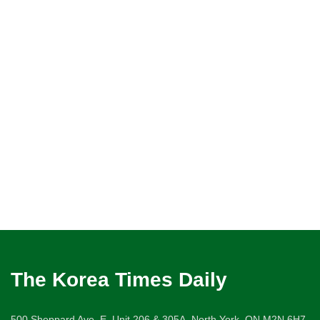
The Korea Times Daily
500 Sheppard Ave. E. Unit 206 & 305A, North York, ON M2N 6H7