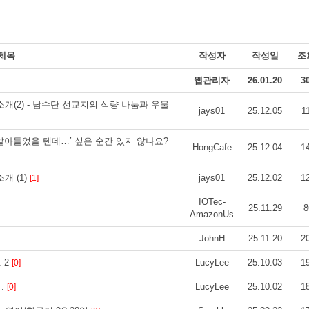
제목
작성자
작성일
조
웹관리자
26.01.20
3
개(2) - 남수단 선교지의 식량 나눔과 우물
jays01
25.12.05
1
알아들었을 텐데…’ 싶은 순간 있지 않나요?
HongCafe
25.12.04
1
개 (1)
jays01
25.12.02
1
[1]
IOTec-
25.11.29
8
AmazonUs
JohnH
25.11.20
2
. 2
LucyLee
25.10.03
1
[0]
 .
LucyLee
25.10.02
1
[0]