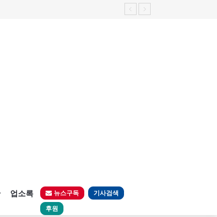
판
업소록
뉴스구독
기사검색
후원