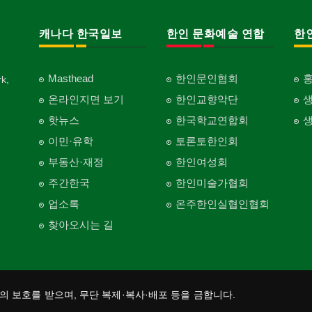
캐나다 한국일보
한인 문화예술 연합
한
Masthead
한인문인협회
k,
온라인지면 보기
한인교향악단
핫뉴스
한국학교연합회
이민·유학
토론토한인회
부동산·재정
한인여성회
주간한국
한인미술가협회
업소록
온주한인실협인협회
찾아오시는 길
법의 보호를 받으며, 무단 복제·복사·배포 등을 금합니다.