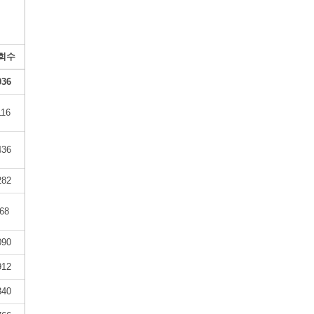
회수
036
116
436
282
68
090
912
840