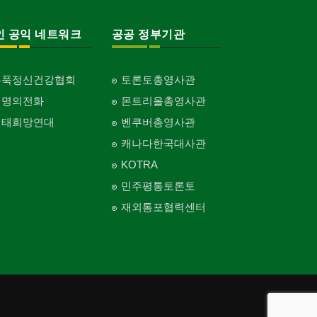
인 공익 네트워크
공공 정부기관
홍푹정신건강협회
토론토총영사관
생명의전화
몬트리올총영사관
생태희망연대
벤쿠버총영사관
캐나다한국대사관
KOTRA
민주평통토론토
재외통포협력센터