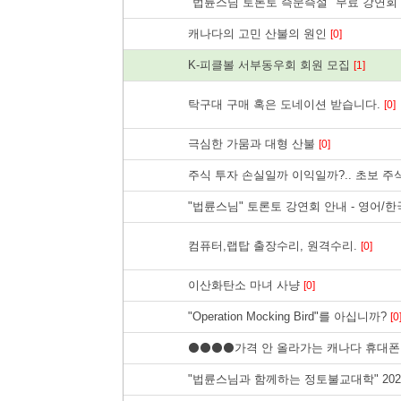
"법륜스님 토론토 즉문즉설" 무료 강연회 
캐나다의 고민 산불의 원인
[0]
K-피클볼 서부동우회 회원 모집
[1]
탁구대 구매 혹은 도네이션 받습니다.
[0]
극심한 가뭄과 대형 산불
[0]
주식 투자 손실일까 이익일까?.. 초보 주식
"법륜스님" 토론토 강연회 안내 - 영어/한국
컴퓨터,랩탑 출장수리, 원격수리.
[0]
이산화탄소 마녀 사냥
[0]
"Operation Mocking Bird"를 아십니까?
[0
⚫⚫⚫⚫가격 안 올라가는 캐나다 휴대폰
"법륜스님과 함께하는 정토불교대학" 20