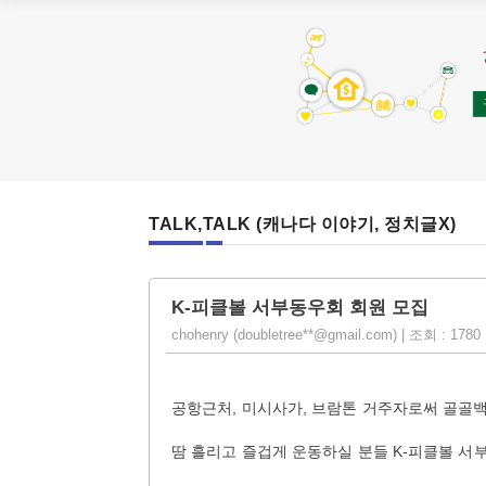
TALK,TALK (캐나다 이야기, 정치글X)
K-피클볼 서부동우회 회원 모집
chohenry (doubletree**@gmail.com) | 조회 : 1780 
공항근처, 미시사가, 브람톤 거주자로써 골골
땀 흘리고 즐겁게 운동하실 분들 K-피클볼 서