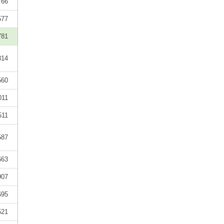
766
577
781
814
560
011
511
587
663
907
695
521