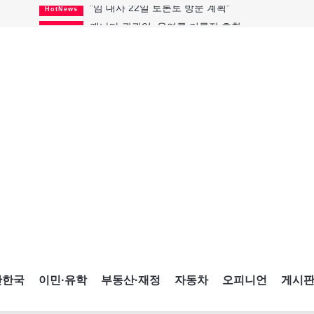
캐나다 관광업, 올여름 기록적 호황
HotNews
온타리오 3곳 보궐선거 확정
HotNews
캐나다·미국 교역 20억 불 감소
HotNews
온타리오 공공기관 8곳 감사
HotNews
국내 신차 판매 2개월 연속 증가
Car
토론토 임대주택 5,600가구 공급
HotNews
"음향 시스템 필요한가요?"
HotNews
자매 작가, 장애인 재활캠프서 특별한 재능기부
HotNews
"임 대사 22일 토론토 방문 계획"
HotNews
간한국
이민·유학
부동산·재정
자동차
오피니언
게시