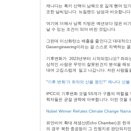
캐나다는 록키 산맥이 남북으로 길게 뻗어 있기
조한 날씨입니다. 뉴질랜드 남섬과 비슷합니다
여기에 더해서 남쪽 지방은 예년보다 많은 비가
날 수 있는 조건이 되어 버린 것입니다.
그런데 이산화탄소 배출을 줄인다고 대대적으로
Geoengineering이라는 걸 스스로 자백하는 
기후변화가 2023년부터 시작되었나요? 좌파
상적인 사람은 무엇이 잘못된건지 분석을 해보
대며 고집스럽게 밀고 나갑니다. 저런 사람들
"
기후 변화’가 최악의 산불 원인?” 캐나다 산불
IPCC의 기후변화 모델 55개가 구름의 역할
학자들은 곧잘 권력에 아부합니다. 이런 것을
Nobel Winner Refutes Climate Change Narrat
유언비어 확대 재생산(Echo Chamber)은
의 경우 북한 중공등이 그 진원지로 판단되지만 기