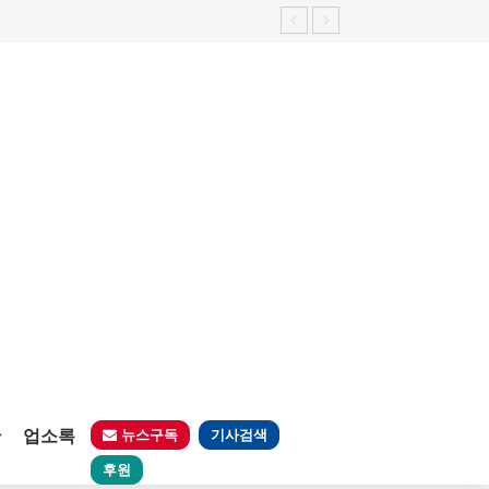
판
업소록
뉴스구독
기사검색
후원