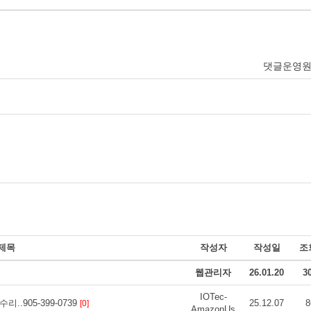
댓글운영
제목
작성자
작성일
조
웹관리자
26.01.20
3
IOTec-
..905-399-0739
25.12.07
8
[0]
AmazonUs