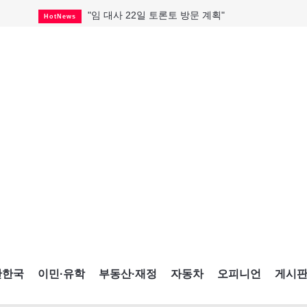
"임 대사 22일 토론토 방문 계획"
HotNews
캐나다 관광업, 올여름 기록적 호황
HotNews
온타리오 3곳 보궐선거 확정
HotNews
캐나다·미국 교역 20억 불 감소
HotNews
온타리오 공공기관 8곳 감사
HotNews
국내 신차 판매 2개월 연속 증가
Car
토론토 임대주택 5,600가구 공급
HotNews
"음향 시스템 필요한가요?"
HotNews
자매 작가, 장애인 재활캠프서 특별한 재능기부
HotNews
간한국
이민·유학
부동산·재정
자동차
오피니언
게시