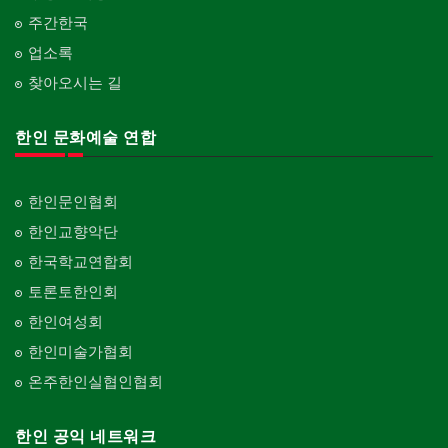
주간한국
업소록
찾아오시는 길
한인 문화예술 연합
한인문인협회
한인교향악단
한국학교연합회
토론토한인회
한인여성회
한인미술가협회
온주한인실협인협회
한인 공익 네트워크