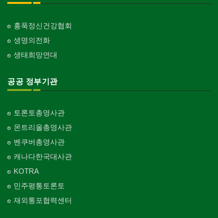
홍푹정신건강협회
생명의전화
생태희망연대
공공 정부기관
토론토총영사관
몬트리올총영사관
벤쿠버총영사관
캐나다한국대사관
KOTRA
민주평통토론토
재외통포협력센터