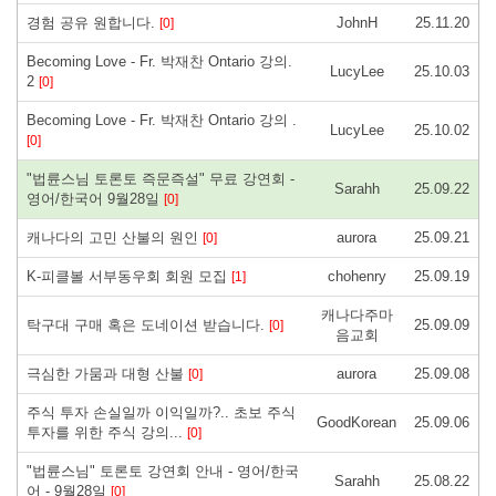
경험 공유 원합니다.
JohnH
25.11.20
[0]
Becoming Love - Fr. 박재찬 Ontario 강의.
LucyLee
25.10.03
2
[0]
Becoming Love - Fr. 박재찬 Ontario 강의 .
LucyLee
25.10.02
[0]
"법륜스님 토론토 즉문즉설" 무료 강연회 -
Sarahh
25.09.22
영어/한국어 9월28일
[0]
캐나다의 고민 산불의 원인
aurora
25.09.21
[0]
K-피클볼 서부동우회 회원 모집
chohenry
25.09.19
[1]
캐나다주마
탁구대 구매 혹은 도네이션 받습니다.
25.09.09
[0]
음교회
극심한 가뭄과 대형 산불
aurora
25.09.08
[0]
주식 투자 손실일까 이익일까?.. 초보 주식
GoodKorean
25.09.06
투자를 위한 주식 강의...
[0]
"법륜스님" 토론토 강연회 안내 - 영어/한국
Sarahh
25.08.22
어 - 9월28일
[0]