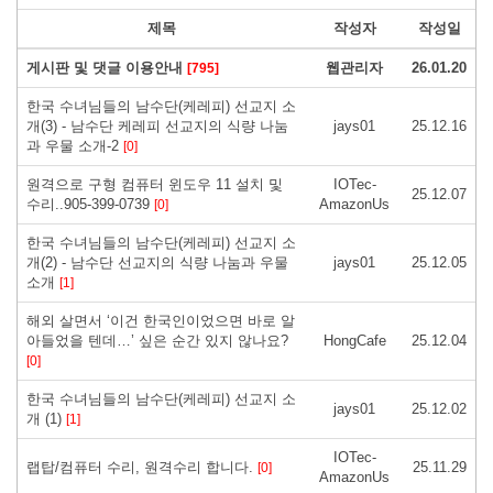
제목
작성자
작성일
게시판 및 댓글 이용안내
웹관리자
26.01.20
[795]
한국 수녀님들의 남수단(케레피) 선교지 소
개(3) - 남수단 케레피 선교지의 식량 나눔
jays01
25.12.16
과 우물 소개-2
[0]
원격으로 구형 컴퓨터 윈도우 11 설치 및
IOTec-
25.12.07
수리..905-399-0739
AmazonUs
[0]
한국 수녀님들의 남수단(케레피) 선교지 소
개(2) - 남수단 선교지의 식량 나눔과 우물
jays01
25.12.05
소개
[1]
해외 살면서 ‘이건 한국인이었으면 바로 알
아들었을 텐데…’ 싶은 순간 있지 않나요?
HongCafe
25.12.04
[0]
한국 수녀님들의 남수단(케레피) 선교지 소
jays01
25.12.02
개 (1)
[1]
IOTec-
랩탑/컴퓨터 수리, 원격수리 합니다.
25.11.29
[0]
AmazonUs