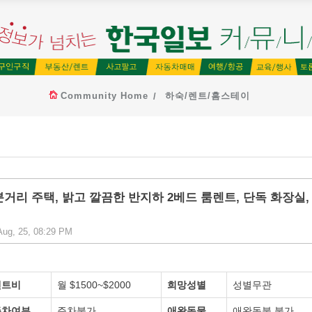
Community Home
하숙/렌트/홈스테이
리 주택, 밝고 깔끔한 반지하 2베드 룸렌트, 단독 화장실,
ug, 25, 08:29 PM
렌트비
월 $1500~$2000
희망성별
성별무관
주차여부
주차불가
애완동물
애완동불 불가