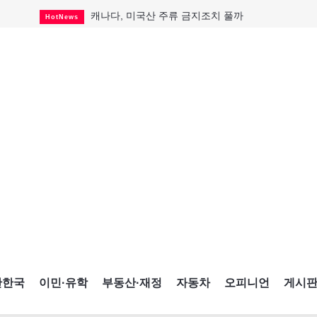
캐나다, 미국산 주류 금지조치 풀까
HotNews
제주 전국체전 10월16일 개막
CultureSports
퇴역 군용기, 산불 진화에 투입
HotNews
국세청 등 해킹 피해자 보상 청구 시작
HotNews
살사축제 총격 용의자 기소
HotNews
아동병원 직원 성범죄 혐의로 기소
HotNews
미국 영주권 수속 한인, 공항서 체포돼
HotNews
K-컬처 크루즈 타고 토론토 달군다
CultureSports
CNE에 한국의 맛과 멋 스며든다
HotNews
간한국
이민·유학
부동산·재정
자동차
오피니언
게시