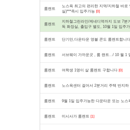
노스욕 최고의 편리한 지역/지하철 바로 옆
룸렌트
실)***즉시 입주가능
[0]
지하철그린라인/케네디역까지 도보 7분거리
룸렌트
독 화장실, 출입구 별도, 10월 1일 입주
룸렌트
단기만,다운타운 영블 콘도 룸렌트합니다 Y
룸렌트
서브웨이 가까운곳 , 룸 랜트.../ 10 월 1 
룸렌트
여학생 1명이 살 룸렌트 구합니다
[0]
룸렌트
노스욕센터 걸어서 2분거리 주택 반지하 방
룸렌트
9월 1일 입주가능한 다운타운 또는 노스
룸렌트
미시사가 룸렌트
[1]