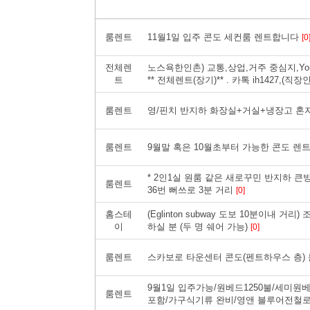
룸렌트
11월1일 입주 콘도 세컨룸 렌트합니다
[0
전체렌
노스욕한인촌) 교통,상업,거주 중심지,Yonge/
트
** 전체렌트(장기)** . 카톡 ih1427,(직
룸렌트
영/핀치 반지하 화장실+거실+냉장고 혼
룸렌트
9월말 혹은 10월초부터 가능한 콘도 렌
* 2인1실 원룸 같은 새로꾸민 반지하 큰방
룸렌트
36번 뻐쓰로 3분 거리
[0]
홈스테
( Eglinton subway 도보 10분이내
이
하실 분 (두 명 쉐어 가능)
[0]
룸렌트
스카보로 타운센터 콘도(펜트하우스 층) 룸
9월1일 입주가능/원베드1250불/세미원
룸렌트
포함/가구식기류 완비/영앤 블루어전철로