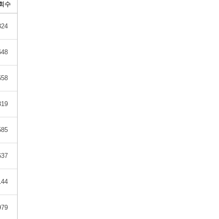
회수
324
648
658
319
585
637
144
979