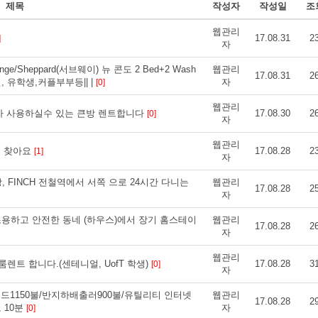
제목
작성자
작성일
조
웹관리
17.08.31
2
]
자
Sheppard(서브웨이) 뉴 콘도 2 Bed+2 Wash
웹관리
17.08.31
2
장인, 유학생,커플부부등|| |
자
[0]
웹관리
자 사용하실수 있는 큰방 렌트합니다
17.08.30
2
[0]
자
웹관리
트 찾아요
17.08.28
2
[1]
자
, FINCH 전철역에서 서쪽 으로 24시간 다니는
웹관리
17.08.28
2
자
 거리) 조용하고 안전한 동네 (하우스)에서 장기 홈스테이
웹관리
17.08.28
2
자
웹관리
렌트 합니다.(센테니얼, UofT 학생)
17.08.28
3
[0]
자
베드1150불/반지하배출러900불/유틸리티 인터넷
웹관리
17.08.28
2
 10분
자
[0]