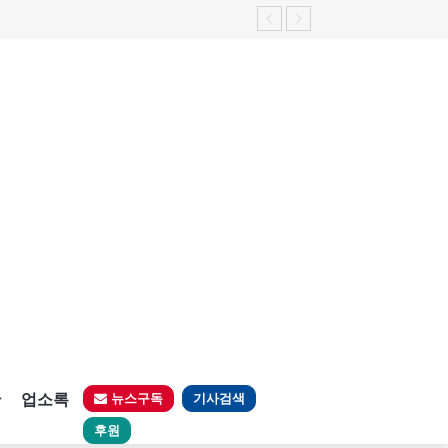
판
업소록
뉴스구독
기사검색
후원