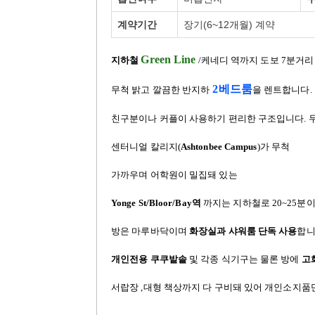
계약기간
장기(6~12개월) 계약
Green Line
지하철
/
케네디 역까지 도보
7
분거리
2
베드룸
무척 밝고 깔끔한 반지하
을 렌트합니다
.
친구분이나 커플이 사용하기 편리한 구조입니다
.
센터니얼 칼리지
(
Ashtonbee Campus
)
가 무척
가까우며 어학원이 밀집돼 있는
Yonge St/Bloor/Bay
역
까지는 지하철로
20~25
분이
방은 마루바닥이며
화장실과 샤워룸 단독 사용
합
개인전용 쿠쿠밭솥
및 각종 식기구는 물론 방에
고
서랍장 ,대형 책상까지 다 구비돼 있어 개인소지품