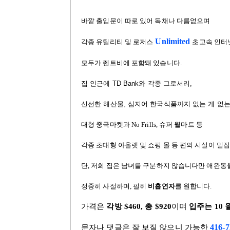
바깥 출입문이 따로 있어 독채나 다름없으며
Unlimited
각종 유틸리티 및 로저스
초고속 인터
모두가 렌트비에 포함돼 있습니다
.
집 인근에
TD Bank와 각종 그로서리,
신선한 해산물, 심지어 한국식품까지 없는 게 없
대형 중국마켓과 No Frills, 슈퍼 월마트 등
각종 초
대형 아울렛 및 쇼핑 몰 등 편의 시설이 밀
단, 저희
집은 남녀를 구분하지 않습니다만 애완동
정중히 사절하며,
필히
비흡연자
를 원합니다.
가격은
각방 $460, 총 $920
이며
입주는 10 
416-7
문자나 댓글은 잘 보질 않으니 가능한