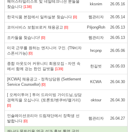
헤어스타일리스트 및 네일테크니션 분들을
kksnim
26.05.16
찾습니다
[138]
한국식품 본점에서 일하실분 찾습니다
웹관리자
26.05.14
[0]
코어서비스 보험브로커 채용공고
PiljongRoh
26.05.13
[0]
조카들을 찾습니다!
웹관리자
26.05.13
[0]
미국 근무를 원하는 엔지니어 구인. (TN비자
hrcpnp
26.05.06
스폰서가능)
[0]
종합 아웃도어 커뮤니티 회원모집 - 자연 속
한길벗
26.05.03
에서 함께 걷는 한인 길벗들
[139]
[KCWA] 채용공고 - 정착상담원 (Settlement
KCWA
26.04.30
Service Counsellor)
[0]
[ 오케이투어 ] 투어 드라이빙 가이드님,상담
경력직을 모십니다. (토론토/밴쿠버/캘거리)
oktour
26.04.30
[0]
인슐레이션코리아 드림재단에서 장학생 선
웹관리자
26.04.27
발합니다
[0]
캐나다 몬트리올 연구 성과 홍보 통역 구인