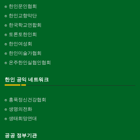
한인문인협회
한인교향악단
한국학교연합회
토론토한인회
한인여성회
한인미술가협회
온주한인실협인협회
한인 공익 네트워크
홍푹정신건강협회
생명의전화
생태희망연대
공공 정부기관