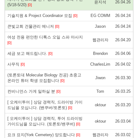
윤지석
26.04.26
(5/18-5/20)
[0]
기술지원 & Project Coordinator 모집
EG COMM
26.04.24
[0]
큰빛교회 건물관리 메니저
Jason
26.04.24
[0]
여성 전용 편안한 디톡스 오일 스파 마사지
웹관리자
26.04.20
[0]
세금 보고 해드립니다.
Brendon
26.04.06
[0]
사무직
CharlesLim
26.04.02
[0]
(토론토대 Molecular Biology 전공) 초중고
Jiwon
26.03.30
온라인 튜터 학생 모집합니다
[0]
컨비니언스 가게 일하실 분
Tom
26.03.25
[0]
[ 오케이투어 ] 상담 경력직, 드라이빙 가이
oktour
26.03.20
드님을 모십니다. (밴쿠버/토론토)
[0]
[ 오케이투어 ] 상담 경력직, 투어 드라이빙
oktour
26.03.04
가이드님을 모십니다. (토론토/밴쿠버)
[0]
요크 묘지(York Cemetery) 양도합니다
웹관리자
26.03.02
[0]