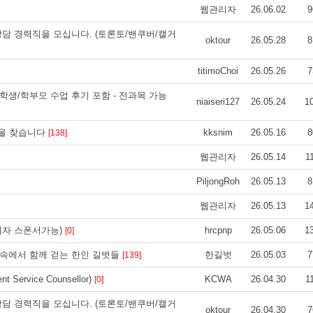
웹관리자
26.06.02
9
상담 경력직을 모십니다. (토론토/밴쿠버/캘거
oktour
26.05.28
8
titimoChoi
26.05.26
7
학생/학부모 수업 후기 포함 - 전과목 가능
niaiseri127
26.05.24
1
을 찾습니다
kksnim
26.05.16
8
[138]
웹관리자
26.05.14
1
PiljongRoh
26.05.13
8
웹관리자
26.05.13
1
N비자 스폰서가능)
hrcpnp
26.05.06
1
[0]
 속에서 함께 걷는 한인 길벗들
한길벗
26.05.03
7
[139]
Service Counsellor)
KCWA
26.04.30
1
[0]
상담 경력직을 모십니다. (토론토/밴쿠버/캘거
oktour
26.04.30
7