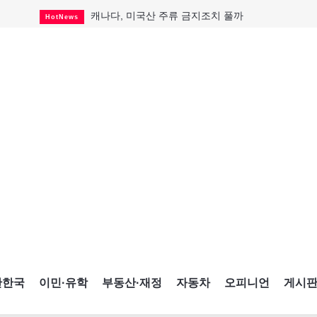
캐나다, 미국산 주류 금지조치 풀까
HotNews
제주 전국체전 10월16일 개막
CultureSports
퇴역 군용기, 산불 진화에 투입
HotNews
국세청 등 해킹 피해자 보상 청구 시작
HotNews
살사축제 총격 용의자 기소
HotNews
아동병원 직원 성범죄 혐의로 기소
HotNews
미국 영주권 수속 한인, 공항서 체포돼
HotNews
K-컬처 크루즈 타고 토론토 달군다
CultureSports
CNE에 한국의 맛과 멋 스며든다
HotNews
간한국
이민·유학
부동산·재정
자동차
오피니언
게시