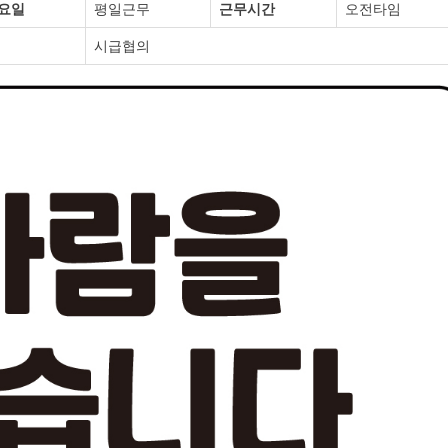
요일
평일근무
근무시간
오전타임
시급협의