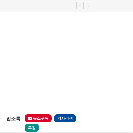
판
업소록
뉴스구독
기사검색
후원