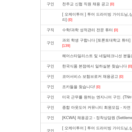
구인
천주교 신협 직원 채용 공고
[0]
[ 오케이투어 ] 투어 드라이빙 가이드님,
리)
[0]
구직
수학/과학 성적관리 전문 튜터
[0]
과외 학생 구합니다 [토론토대학교 튜터] 
구인
[139]
헤어스타일리스트 및 네일테크니션 분들
구인
한국식품 본점에서 일하실분 찾습니다
[0]
구인
코어서비스 보험브로커 채용공고
[0]
구인
조카들을 찾습니다!
[0]
구인
미국 근무를 원하는 엔지니어 구인. (T
구인
종합 아웃도어 커뮤니티 회원모집 - 자연
구인
[KCWA] 채용공고 - 정착상담원 (Settlement 
[ 오케이투어 ] 투어 드라이빙 가이드님,
구인