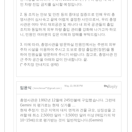
인 차량 진입 금지를 실시할 예정입니다.
2. 동 조치는 안보 및 안전 등의 중대성 점증으로 인해 우리 총
영사관이 심사숙고 끝에 어렵게 결정한 사안으로서, 우리 총영
사관은 여타 우리 재외공관 및 캐나다 내 외국 공관들의 출입
조치와 동일하게 외부 차량 출입 관리를 강화해 나가고자 하오
니, 민원인 여러분의 깊은 이해와 양해를 부탁드립니다.
3. 이에 따라, 총영사관을 방문하실 민원인께서는 주변의 외부
주차 시설을 이용하여 주시고 도보로 중앙 출입문(정문)을 통
하여 민원실을 방문하여 주시기 바랍니다. 참고로, 총영사관 인
근 주차 공간을 아래와 같이 안내합니다. 끝.
(* 주치장 안내지도 생략)
Reply
May, 13, 09:30 PM
임윤식
( kimchiman**@gmail.com )
총영사관은 1992년 12월에 245만불에 구입했습니다. 그런데
Gemini 의 평가로는 현재 싯가를 ....
현재 추정가: 인근 지역의 대지 면적과 건물 규모, 상징성을 고
려할 때 최소 2,500만 달러 ~ 3,500만 달러 이상 (매입가의 약
10~15배)으로 평가받는 것이 일반적입니다.(Gemini)