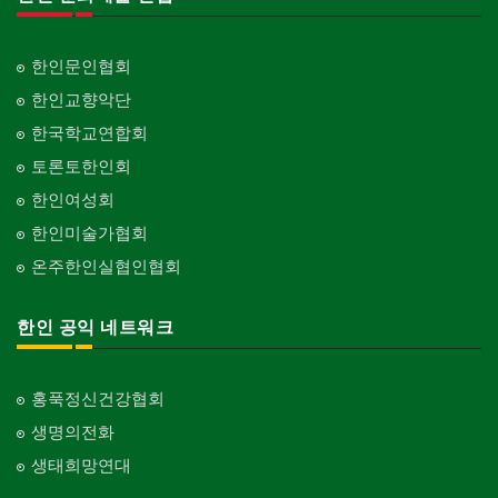
한인문인협회
한인교향악단
한국학교연합회
토론토한인회
한인여성회
한인미술가협회
온주한인실협인협회
한인 공익 네트워크
홍푹정신건강협회
생명의전화
생태희망연대