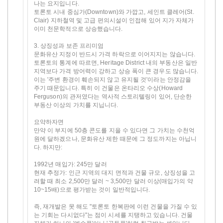
나는 요지입니다.
토론토 시내 중심가(Downtown)와 가깝고, 세인트 클레어(St.
Clair) 지하철역 및 고급 편의시설이 인접해 있어 지가 자체가
이미 천문학적으로 상승했습니다.
3. 상징성과 보존 프리미엄
문화유산 지정이 반드시 가격 하락으로 이어지지는 않습니다.
토론토의 통계에 따르면, Heritage District 내의 부동산은 일반
지역보다 가격 방어력이 강하고 상승 폭이 큰 경우도 많습니다.
이는 '주변 환경이 훼손되지 않고 유지될 것'이라는 안정감을
주기 때문입니다. 특히 이 건물은 온타리오 수상(Howard
Ferguson)의 관저였다는 역사적 스토리텔링이 있어, 단순한
부동산 이상의 가치를 지닙니다.
요약하자면
만약 이 부지에 50층 콘도를 지을 수 있다면 그 가치는 수천억
원에 달하겠으나, 문화유산 제한 때문에 그 정도까지는 아닙니
다. 하지만:
1992년 매입가: 245만 달러
현재 추정가: 인근 지역의 대지 면적과 건물 규모, 상징성을 고
려할 때 최소 2,500만 달러 ~ 3,500만 달러 이상(매입가의 약
10~15배)으로 평가받는 것이 일반적입니다.
즉, 재개발은 못 해도 "토론토 한복판에 이런 건물을 가질 수 있
는 기회는 다시없다"는 점이 시세를 지탱하고 있습니다. 건물