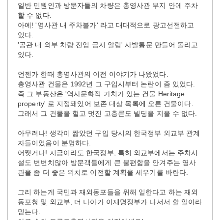
일반 민원인과 방문자들의 차량은 총영사관 부지 안에 주차
할 수 없다.
아예! '영사관 내 주차불가' 라고 대대적으로 광고선전하고
있다.
'공관 내 외부 차량 진입 금지 알림' 사발통문 만들어 돌리고
있다.
언젠가 한때 총영사관의 이전 이야기가 나왔었다.
총영사관 건물은 1992년 그 구입시부터 논란이 좀 있었다.
즉 그 부동산은 '역사문화적 가치가 있는 건물 Heritage
property' 로 지정돼있어 보존 대상 목록에 오른 건물이다.
그래서 그 건물을 헐고 멋진 고층콘도 빌딩을 지을 수 없다.
아무려나! 생각이 짧았던 구입 당시의 한국정부 외교부 관계
자들이었음이 분명하다.
어쨋거나! 지금이라도 한국정부, 특히 외교부에서는 주차시
설도 변변치않아 방문객들에게 큰 불편함을 안겨주는 영사
관을 좀 더 좋은 위치로 이전할 계획을 세우기를 바란다.
그리 하는게 국민과 재외동포들을 위해 일한다고 하는 재외
동포청 및 외교부, 더 나아가 이재명정부가 나서서 할 일이라
믿는다.