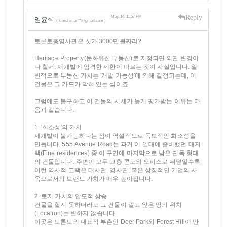
Reply
May, 14, 11:57 PM
임윤식
( kimchiman**@gmail.com )
토론토총영사관은 싯가 3000만불짜리?
Heritage Property(문화유산 부동산)로 지정되면 외관 변경이
나 철거, 재개발에 엄격한 제한이 따르는 것이 사실입니다. 일
반적으로 부동산 가치는 '개발 가능성'에 의해 결정되는데, 이
건물은 그 카드가 막혀 있는 셈이죠.
그럼에도 불구하고 이 건물의 시세가 높게 평가받는 이유는 다
음과 같습니다.
1. '희소성'의 가치
재개발이 불가능하다는 점이 역설적으로 독보적인 희소성을
만듭니다. 555 Avenue Road는 과거 이 일대에 즐비했던 대저
택(Fine residences) 중 이 구간에 마지막으로 남은 단독 형태
의 건물입니다. 주변이 모두 고층 콘도와 오피스로 뒤덮일수록,
이런 역사적 고택은 대사관, 영사관, 혹은 상징적인 기업의 사
옥으로서의 브랜드 가치가 매우 높아집니다.
2. 토지 가치의 압도적 상승
건물을 헐지 못하더라도 그 건물이 깔고 앉은 땅의 위치
(Location)는 변하지 않습니다.
이곳은 토론토의 대표적 부촌인 Deer Park와 Forest Hill이 만