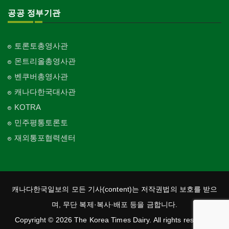
공공 정부기관
토론토총영사관
몬트리올총영사관
벤쿠버총영사관
캐나다한국대사관
KOTRA
민주평통토론토
재외통포협력센터
캐나다한국일보의 모든 기사(content)는 저작권법의 보호를 받으
며, 무단 복제·복사·배포 등을 금합니다.
Copyright © 2026 The Korea Times Dairy. All rights reserved.