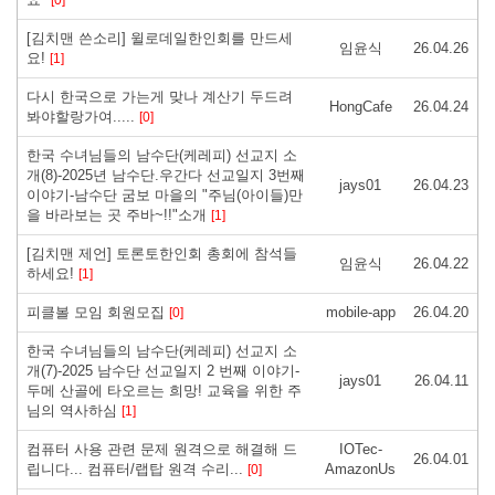
[김치맨 쓴소리] 윌로데일한인회를 만드세
임윤식
26.04.26
요! ​
[1]
다시 한국으로 가는게 맞나 계산기 두드려
HongCafe
26.04.24
봐야할랑가여.....
[0]
한국 수녀님들의 남수단(케레피) 선교지 소
개(8)-2025년 남수단.우간다 선교일지 3번째
jays01
26.04.23
이야기-남수단 굼보 마을의 "주님(아이들)만
을 바라보는 곳 주바~!!"소개
[1]
[김치맨 제언] 토론토한인회 총회에 참석들
임윤식
26.04.22
하세요!
[1]
피클볼 모임 회원모집
mobile-app
26.04.20
[0]
한국 수녀님들의 남수단(케레피) 선교지 소
개(7)-2025 남수단 선교일지 2 번째 이야기-
jays01
26.04.11
두메 산골에 타오르는 희망! 교육을 위한 주
님의 역사하심
[1]
컴퓨터 사용 관련 문제 원격으로 해결해 드
IOTec-
26.04.01
립니다... 컴퓨터/랩탑 원격 수리...
AmazonUs
[0]