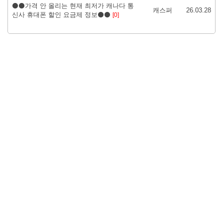
⚫⚫가격 안 올리는 현재 최저가 캐나다 통
캐스퍼
26.03.28
신사 휴대폰 할인 요금제 정보⚫⚫
[0]