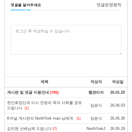
댓글운영원칙
댓글을 달아주세요
로그인 후 작성하실 수 있습니다
제목
작성자
작성일
게시판 및 댓글 이용안내
웹관리자
26.01.20
[795]
한인회장단과 이사 전원의 즉각 사퇴를 권유
임윤식
26.06.03
드립니다.
[1]
K저널 게시판의 NorthYork man 님에게
임윤식
26.05.30
[1]
김치맨 선배님꼐 드립니다
NorthYorkJ
26.05.29
[7]