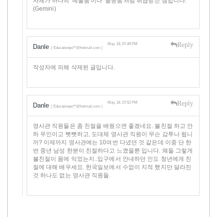
자체가 하나의 '예술품'이나 '골동품'처럼 취급받는 셈입니다.
(Gemini)
Reply
May, 18, 07:49 PM
Danle
( Educationpo**@hotmail.com )
작성자에 의해 삭제된 글입니다.
Reply
May, 18, 07:52 PM
Danle
( Educationpo**@hotmail.com )
영사관 직원들은 좀 친절을 배웠으면 좋겠네요. 불친절 하고 안
하 무인이고 뻣뻣하고, 도대체 영사관 직원이 무슨 감투나 됩니
까? 이제까지 영사관에는 10여번 다녔던 것 같은데 이중 단 한
번 중년 남성 한분이 친절하다고 느꼈을뿐 입니다. 왜들 그렇게
불친절이 몸에 익었는지..입구에서 안내하던 인도 청년에게 친
절에 대해 배우세요. 한국일보에서 수없이 지적 했지만 달라진
것 하나도 없는 영사관 직원들.