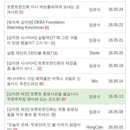
토론토한인회 이사 박보흠씨에게 보내는 공
임윤식
26.05.24
개서한
[1]
[워치독 김치맨] OKBA Foundation
임윤식
26.05.22
Watchdog Kimchiman
[0]
[김치맨 시시비비] 실협재단? 왜 그런 괴물
임윤식
26.05.21
이 탄생 됐을까? 그거 야~
[1]
실협 재단의 1천만불 환원?
Danle
26.05.20
[1]
[김치맨 시시비비] 토론토한인회의 재정을
임윤식
26.05.19
좀 들여다 보니.... ​
[2]
캐나다에서 가장 혜택좋은 아멕스 코발트 신
Min
26.05.14
용카드 추천드려요
[0]
[김치맨 제언] 토론토 총영사관을 옮깁시다.
임윤식
26.05.13
무료주차장 완비돼 있는 곳으로! ​
[4]
[김치맨 제언] 토론토한인회는 유툽 동영상
임윤식
26.05.08
들을 적극 홍보 좀 하세요. ​
[0]
"오늘의 운세, 무료인데 안 볼 이유가 없잖아
HongCafe
26.05.03
요"
[0]