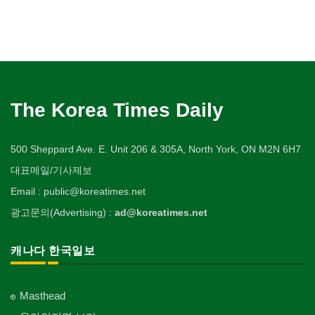
The Korea Times Daily
500 Sheppard Ave. E. Unit 206 & 305A, North York, ON M2N 6H7
대표메일/기사제보
Email : public@koreatimes.net
광고문의(Advertising) :
ad@koreatimes.net
캐나다 한국일보
Masthead