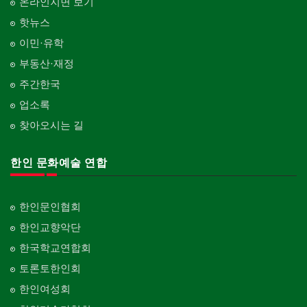
온라인지면 보기
핫뉴스
이민·유학
부동산·재정
주간한국
업소록
찾아오시는 길
한인 문화예술 연합
한인문인협회
한인교향악단
한국학교연합회
토론토한인회
한인여성회