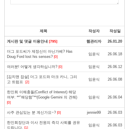
제목
작성자
작성일
게시판 및 댓글 이용안내
웹관리자
26.01.20
[795]
더그 포드씨가 제정신이 아닌가베? Has
임윤식
26.06.18
Doug Ford lost his senses?
[0]
여러분! 어떻게 생각하십니까?
임윤식
26.06.12
[0]
[김치맨 잡설] 더그 포드와 마크 카니, 그리
임윤식
26.06.08
고 트럼프
[2]
한인회 이해충돌(Conflict of Interest) 해당
여부: **"해당함"**(Google Gemini 의 견해)
임윤식
26.06.04
[0]
사주 관심있는 분 계신가요~?
jennie99
26.06.03
[0]
한인회장단과 이사 전원의 즉각 사퇴를 권유
임윤식
26.06.03
드립니다.
[1]