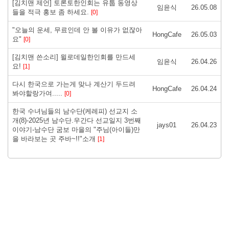
[김치맨 제언] 토론토한인회는 유툽 동영상
임윤식
26.05.08
들을 적극 홍보 좀 하세요. ​
[0]
"오늘의 운세, 무료인데 안 볼 이유가 없잖아
HongCafe
26.05.03
요"
[0]
[김치맨 쓴소리] 윌로데일한인회를 만드세
임윤식
26.04.26
요! ​
[1]
다시 한국으로 가는게 맞나 계산기 두드려
HongCafe
26.04.24
봐야할랑가여.....
[0]
한국 수녀님들의 남수단(케레피) 선교지 소
개(8)-2025년 남수단.우간다 선교일지 3번째
jays01
26.04.23
이야기-남수단 굼보 마을의 "주님(아이들)만
을 바라보는 곳 주바~!!"소개
[1]