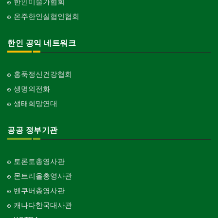
한인미술가협회
온주한인실협인협회
한인 공익 네트워크
홍푹정신건강협회
생명의전화
생태희망연대
공공 정부기관
토론토총영사관
몬트리올총영사관
벤쿠버총영사관
캐나다한국대사관