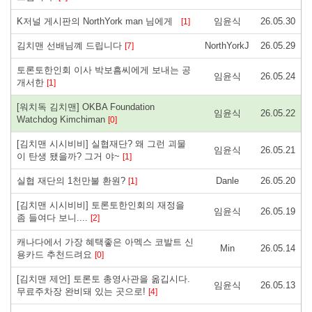
K저널 게시판의 NorthYork man 님에게
임윤식
26.05.30
[1]
김치맨 선배님꼐 드립니다
NorthYorkJ
26.05.29
[7]
토론토한인회 이사 박보흠씨에게 보내는 공
임윤식
26.05.24
개서한
[1]
[워치독 김치맨] OKBA Foundation
임윤식
26.05.22
Watchdog Kimchiman
[0]
[김치맨 시시비비] 실협재단? 왜 그런 괴물
임윤식
26.05.21
이 탄생 됐을까? 그거 야~
[1]
실협 재단의 1천만불 환원?
Danle
26.05.20
[1]
[김치맨 시시비비] 토론토한인회의 재정을
임윤식
26.05.19
좀 들여다 보니.... ​
[2]
캐나다에서 가장 혜택좋은 아멕스 코발트 신
Min
26.05.14
용카드 추천드려요
[0]
[김치맨 제언] 토론토 총영사관을 옮깁시다.
임윤식
26.05.13
무료주차장 완비돼 있는 곳으로! ​
[4]