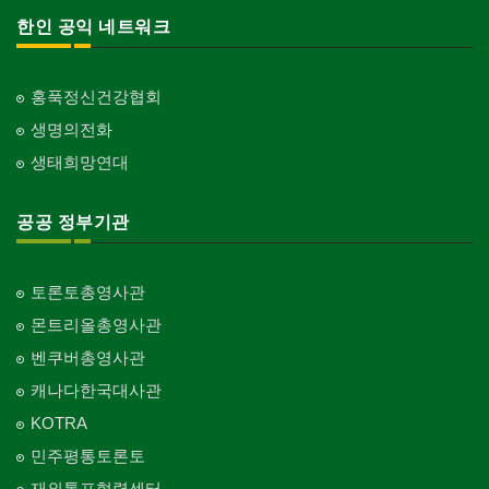
한인 공익 네트워크
홍푹정신건강협회
생명의전화
생태희망연대
공공 정부기관
토론토총영사관
몬트리올총영사관
벤쿠버총영사관
캐나다한국대사관
KOTRA
민주평통토론토
재외통포협력센터