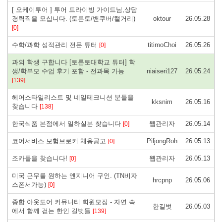
[ 오케이투어 ] 투어 드라이빙 가이드님,상담
경력직을 모십니다. (토론토/밴쿠버/캘거리)
oktour
26.05.28
[0]
수학/과학 성적관리 전문 튜터
titimoChoi
26.05.26
[0]
과외 학생 구합니다 [토론토대학교 튜터] 학
생/학부모 수업 후기 포함 - 전과목 가능
niaiseri127
26.05.24
[139]
헤어스타일리스트 및 네일테크니션 분들을
kksnim
26.05.16
찾습니다
[138]
한국식품 본점에서 일하실분 찾습니다
웹관리자
26.05.14
[0]
코어서비스 보험브로커 채용공고
PiljongRoh
26.05.13
[0]
조카들을 찾습니다!
웹관리자
26.05.13
[0]
미국 근무를 원하는 엔지니어 구인. (TN비자
hrcpnp
26.05.06
스폰서가능)
[0]
종합 아웃도어 커뮤니티 회원모집 - 자연 속
한길벗
26.05.03
에서 함께 걷는 한인 길벗들
[139]