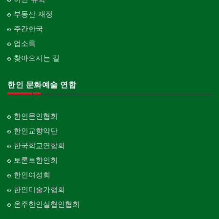
부동산·재정
주간한국
업소록
찾아오시는 길
한인 문화예술 연합
한인문인협회
한인교향악단
한국학교연합회
토론토한인회
한인여성회
한인미술가협회
온주한인실협인협회