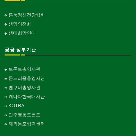
홍푹정신건강협회
생명의전화
생태희망연대
공공 정부기관
토론토총영사관
몬트리올총영사관
벤쿠버총영사관
캐나다한국대사관
KOTRA
민주평통토론토
재외통포협력센터