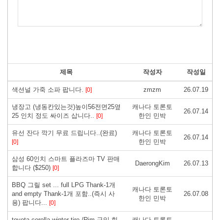
제목
작성자
작성일
색션널 가죽 소파 팝니다.
zmzm
26.07.19
[0]
냉장고 (냉동칸있는것)높이56전면25옆
캐나다 토론토
26.07.14
25 인치 정도 싸이즈 삽니다..
한인 민박
[0]
유선 잔다 깍기 무료 드립니다..(완료)
캐나다 토론토
26.07.14
한인 민박
[0]
삼성 60인치 스마트 플라즈마 TV 판매
DaerongKim
26.07.13
합니다 ($250)
[0]
BBQ 그릴 set ... full LPG Thank-1개
캐나다 토론토
and empty Thank-1개 포함..(즉시 사
26.07.08
한인 민박
용) 팝니다...
[0]
toyota corolla winter tire /Rim 구입 힙
캐나다 토론토