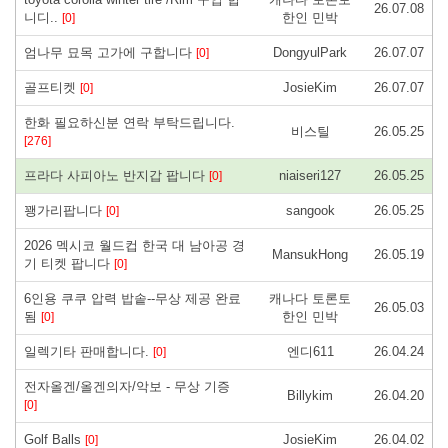
26.07.08
니디..
한인 민박
[0]
엄나무 묘목 고가에 구합니다
DongyulPark
26.07.07
[0]
골프티켓
JosieKim
26.07.07
[0]
한화 필요하신분 연락 부탁드립니다.
비스틸
26.05.25
[276]
프라다 사피아노 반지갑 팝니다
niaiseri127
26.05.25
[0]
꽹가리팝니다
sangook
26.05.25
[0]
2026 멕시코 월드컵 한국 대 남아공 경
MansukHong
26.05.19
기 티켓 팝니다
[0]
6인용 쿠쿠 압력 밥솥--무상 제공 완료
캐나다 토론토
26.05.03
됨
한인 민박
[0]
일렉기타 판매합니다.
엔디611
26.04.24
[0]
전자올겐/올겐의자/악보 - 무상 기증
Billykim
26.04.20
[0]
Golf Balls
JosieKim
26.04.02
[0]