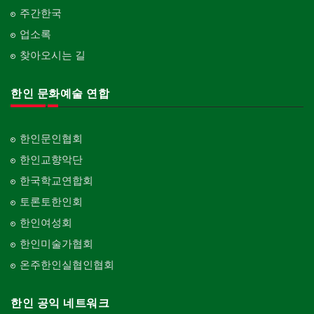
주간한국
업소록
찾아오시는 길
한인 문화예술 연합
한인문인협회
한인교향악단
한국학교연합회
토론토한인회
한인여성회
한인미술가협회
온주한인실협인협회
한인 공익 네트워크