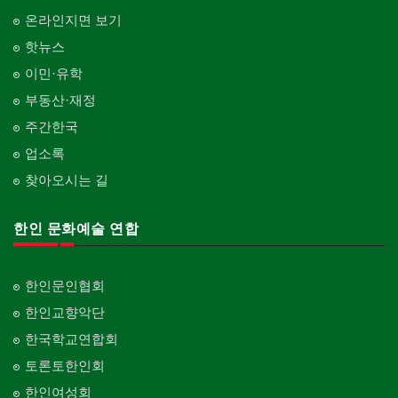
온라인지면 보기
핫뉴스
이민·유학
부동산·재정
주간한국
업소록
찾아오시는 길
한인 문화예술 연합
한인문인협회
한인교향악단
한국학교연합회
토론토한인회
한인여성회