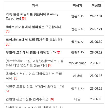
제목
작성자
작성일
가족 돌봄 제공자를 찾습니다 (Family
웹관리자
26.07.31
Caregiver)
[0]
H마트 커머점에서 일하실분 구인합니다
웹관리자
26.07.21
[0]
코어서비스에서 보험 중개인을 모십니다
웹관리자
26.06.30
[0]
부활이 교회에서 전도사 청빙합니다
웹관리자
26.06.12
[0]
[무료/유튜버 모집] 여행/맛집/브이로그 유
myvideomap
26.06.16
튜브 채널 영상지도 샘플 제작
[0]
옥빌에서 컨비니언스 경험있으신분 구합
이경아
26.06.15
니다.
[0]
이번주 토요일 선교 바자회에 초대합니다!
웹관리자
26.06.15
[0]
간병인 필요하신분 연락주세요.
나란
26.06.10
[0]
* 메탈 지붕 · 비닐 사이딩 시공자 모집-감