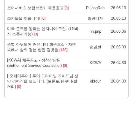
코어서비스 보험브로커 채용공고
PiljongRoh
26.05.13
[0]
조카들을 찾습니다!
웹관리자
26.05.13
[0]
미국 근무를 원하는 엔지니어 구인. (TN비
hrcpnp
26.05.06
자 스폰서가능)
[0]
종합 아웃도어 커뮤니티 회원모집 - 자연
한길벗
26.05.03
속에서 함께 걷는 한인 길벗들
[139]
[KCWA] 채용공고 - 정착상담원
KCWA
26.04.30
(Settlement Service Counsellor)
[0]
[ 오케이투어 ] 투어 드라이빙 가이드님,상
담 경력직을 모십니다. (토론토/밴쿠버/캘
oktour
26.04.30
거리)
[0]