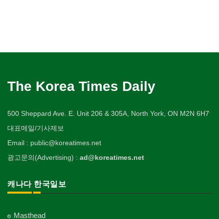
The Korea Times Daily
500 Sheppard Ave. E. Unit 206 & 305A, North York, ON M2N 6H7
대표메일/기사제보
Email : public@koreatimes.net
광고문의(Advertising) :
ad@koreatimes.net
캐나다 한국일보
Masthead