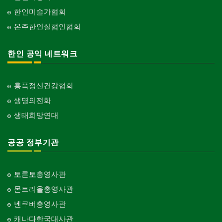
한인미술가협회
온주한인실협인협회
한인 공익 네트워크
홍푹정신건강협회
생명의전화
생태희망연대
공공 정부기관
토론토총영사관
몬트리올총영사관
벤쿠버총영사관
캐나다한국대사관