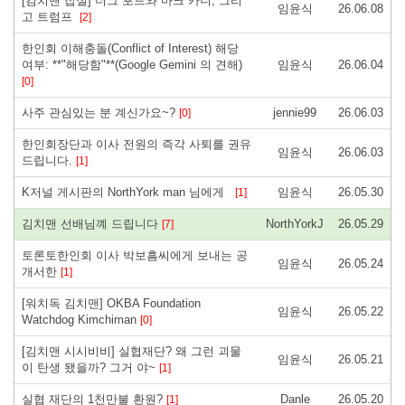
[김치맨 잡설] 더그 포드와 마크 카니, 그리
임윤식
26.06.08
고 트럼프
[2]
한인회 이해충돌(Conflict of Interest) 해당
여부: **"해당함"**(Google Gemini 의 견해)
임윤식
26.06.04
[0]
사주 관심있는 분 계신가요~?
jennie99
26.06.03
[0]
한인회장단과 이사 전원의 즉각 사퇴를 권유
임윤식
26.06.03
드립니다.
[1]
K저널 게시판의 NorthYork man 님에게
임윤식
26.05.30
[1]
김치맨 선배님꼐 드립니다
NorthYorkJ
26.05.29
[7]
토론토한인회 이사 박보흠씨에게 보내는 공
임윤식
26.05.24
개서한
[1]
[워치독 김치맨] OKBA Foundation
임윤식
26.05.22
Watchdog Kimchiman
[0]
[김치맨 시시비비] 실협재단? 왜 그런 괴물
임윤식
26.05.21
이 탄생 됐을까? 그거 야~
[1]
실협 재단의 1천만불 환원?
Danle
26.05.20
[1]