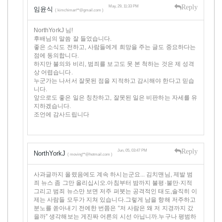
Reply
May, 29, 11:33 PM
임윤식
( kimchiman**@gmail.com )
NorthYorkJ 님!
후배님의 말씀 잘 들었습니다.
좋은 소식도 전하고, 사람들에게 희망을 주는 글도 중요하다는
점에 동의합니다.
하지만 불의와 비리, 범죄를 보고도 못 본 척하는 것은 제 성격
상 어렵습니다.
누군가는 나서서 잘못된 점을 지적하고 감시해야 한다고 믿습
니다.
앞으로도 좋은 일은 칭찬하고, 잘못된 일은 비판하는 자세를 유
지하겠습니다.
조언에 감사드립니다
Reply
Jun, 05, 03:47 PM
NorthYorkJ
( moving**@hotmail.com )
사과글까지 올렸음에도 계속 하시는군요... 김치맨님, 제발 범
죄 뉴스 좀 그만 올리십시오.아침부터 밤까지 불평·불만·지적
그리고 범죄 뉴스만 보면 저주 퍼붓는 공격적인 태도,솔직히 이
제는 사람들 모두가 지쳐 있습니다.그렇게 남을 향해 저주하고
분노를 쏟아내기 전에한 번쯤은 “저 사람은 왜 저 지경까지 갔
을까” 생각해보는 게진짜 어른의 시선 아닙니까.누구나 평범하