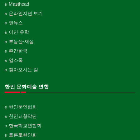
Masthead
온라인지면 보기
핫뉴스
이민·유학
부동산·재정
주간한국
업소록
찾아오시는 길
한인 문화예술 연합
한인문인협회
한인교향악단
한국학교연합회
토론토한인회