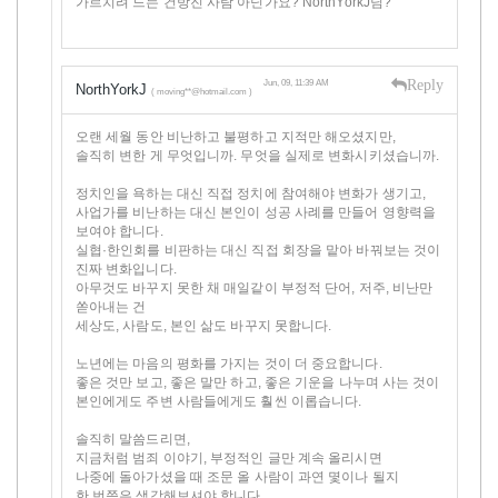
가르치려 드는 건방진 사람 아닌가요? NorthYorkJ님?
Reply
Jun, 09, 11:39 AM
NorthYorkJ
( moving**@hotmail.com )
오랜 세월 동안 비난하고 불평하고 지적만 해오셨지만,
솔직히 변한 게 무엇입니까. 무엇을 실제로 변화시키셨습니까.
정치인을 욕하는 대신 직접 정치에 참여해야 변화가 생기고,
사업가를 비난하는 대신 본인이 성공 사례를 만들어 영향력을
보여야 합니다.
실협·한인회를 비판하는 대신 직접 회장을 맡아 바꿔보는 것이
진짜 변화입니다.
아무것도 바꾸지 못한 채 매일같이 부정적 단어, 저주, 비난만
쏟아내는 건
세상도, 사람도, 본인 삶도 바꾸지 못합니다.
노년에는 마음의 평화를 가지는 것이 더 중요합니다.
좋은 것만 보고, 좋은 말만 하고, 좋은 기운을 나누며 사는 것이
본인에게도 주변 사람들에게도 훨씬 이롭습니다.
솔직히 말씀드리면,
지금처럼 범죄 이야기, 부정적인 글만 계속 올리시면
나중에 돌아가셨을 때 조문 올 사람이 과연 몇이나 될지
한 번쯤은 생각해보셔야 합니다.