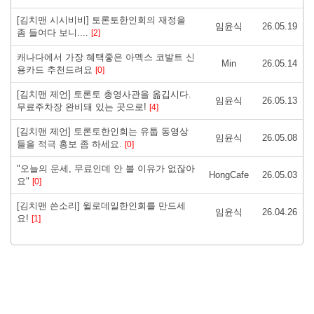
[김치맨 시시비비] 토론토한인회의 재정을
임윤식
26.05.19
좀 들여다 보니.... ​
[2]
캐나다에서 가장 혜택좋은 아멕스 코발트 신
Min
26.05.14
용카드 추천드려요
[0]
[김치맨 제언] 토론토 총영사관을 옮깁시다.
임윤식
26.05.13
무료주차장 완비돼 있는 곳으로! ​
[4]
[김치맨 제언] 토론토한인회는 유툽 동영상
임윤식
26.05.08
들을 적극 홍보 좀 하세요. ​
[0]
"오늘의 운세, 무료인데 안 볼 이유가 없잖아
HongCafe
26.05.03
요"
[0]
[김치맨 쓴소리] 윌로데일한인회를 만드세
임윤식
26.04.26
요! ​
[1]