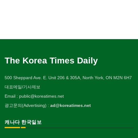
The Korea Times Daily
500 Sheppard Ave. E. Unit 206 & 305A, North York, ON M2N 6H7
대표메일/기사제보
Email : public@koreatimes.net
광고문의(Advertising) :
ad@koreatimes.net
캐나다 한국일보