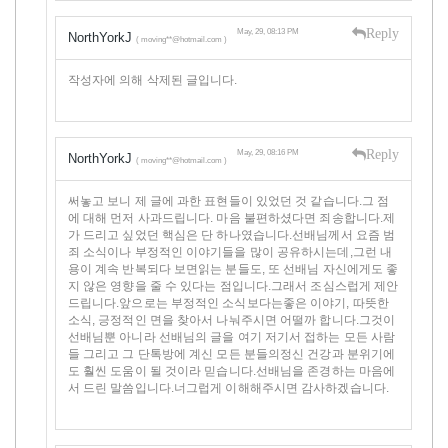
Reply
May, 29, 08:13 PM
NorthYorkJ
( moving**@hotmail.com )
작성자에 의해 삭제된 글입니다.
Reply
May, 29, 08:16 PM
NorthYorkJ
( moving**@hotmail.com )
써놓고 보니 제 글에 과한 표현들이 있었던 것 같습니다.그 점
에 대해 먼저 사과드립니다. 마음 불편하셨다면 죄송합니다.제
가 드리고 싶었던 핵심은 단 하나였습니다.선배님께서 요즘 범
죄 소식이나 부정적인 이야기들을 많이 공유하시는데,그런 내
용이 계속 반복되다 보면읽는 분들도, 또 선배님 자신에게도 좋
지 않은 영향을 줄 수 있다는 점입니다.그래서 조심스럽게 제안
드립니다.앞으로는 부정적인 소식보다는좋은 이야기, 따뜻한
소식, 긍정적인 면을 찾아서 나눠주시면 어떨까 합니다.그것이
선배님뿐 아니라 선배님의 글을 여기 저기서 접하는 모든 사람
들 그리고 그 단톡방에 계신 모든 분들의정신 건강과 분위기에
도 훨씬 도움이 될 것이라 믿습니다.선배님을 존경하는 마음에
서 드린 말씀입니다.너그럽게 이해해주시면 감사하겠습니다.