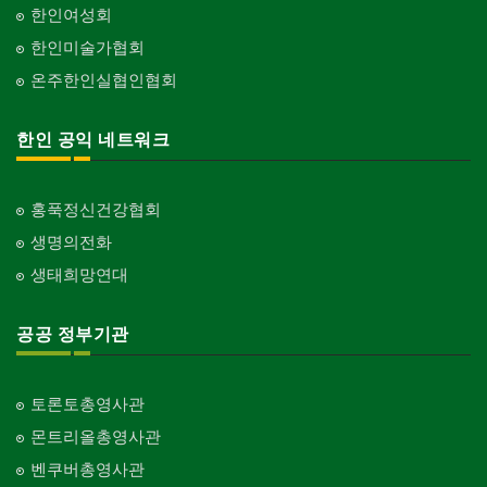
한인여성회
한인미술가협회
온주한인실협인협회
한인 공익 네트워크
홍푹정신건강협회
생명의전화
생태희망연대
공공 정부기관
토론토총영사관
몬트리올총영사관
벤쿠버총영사관