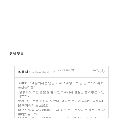
전체 댓글
Reply
May, 29, 03:42 PM
임윤식
( kimchiman**@gmail.com )
NorthYorkJ 님께서는 얼굴 가리고 익명으로 긴 글 쓰시느라 애
쓰셨는데요!
“성공하지 못한 울분을 품고 변두리에서 불평만 늘어놓는 노인
네”????
누가 그 표현을 하셨나 모르나! 정말로 못난이 김치맨(임윤식)
을 적확하게 보셨군요.
좋으신 말씀 감사합니다만! 제 버릇 누구 못준다는 표현으로 답
드리겠습니다.