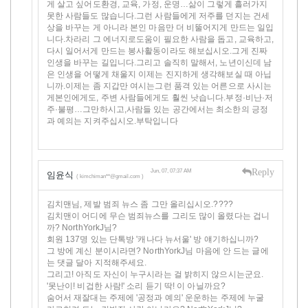
게 살고 싶어도환경, 교육, 가정, 운명…삶이 그렇게 흘러가지
못한 사람들도 많습니다.그런 사람들에게 저주를 던지는 건세
상을 바꾸는 게 아니라 본인 마음만 더 비뚤어지게 만드는 일입
니다.차라리 그 에너지로도움이 필요한 사람을 돕고, 교육하고,
다시 일어서게 만드는 봉사활동이라도 해보십시오.그게 진짜
인생을 바꾸는 길입니다.그리고 솔직히 말해서, 노년이신데 남
은 인생을 어떻게 채울지 이제는 진지하게 생각해보실 때 아닙
니까.이제는 좀 지갑만 여시는그런 품격 있는 어른으로 사시는
게본인에게도, 주변 사람들에게도 훨씬 낫습니다.부정·비난·저
주·불평…그만하시고,사람들 있는 공간에서는 최소한의 긍정
과 예의는 지켜주십시오.부탁입니다
Reply
Jun, 07, 07:37 AM
임윤식
( kimchiman**@gmail.com )
김치맨님, 제발 범죄 뉴스 좀 그만 올리십시오.????
김치맨이 어디에 무슨 범죄뉴스를 그리도 많이 올렸다는 겁니
까? NorthYorkJ님?
회원 137명 있는 단톡방 '캐나다 뉴서울' 방 얘기하십니까?
그 방에 계신 분이시라면? NorthYorkJ님 마음에 안 드는 글에
는 댓글 달아 지적해주세요.
그리고! 아직도 자신이 누구시라는 걸 밝히지 않으시는군요.
'못난이! 비겁한 사람!' 소리 듣기 딱! 이 아닐까요?
숨어서 재잘대는 주제에 '공정과 예의' 운운하는 주제에 누굴