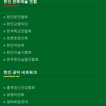
한인 문화예술 연합
한인문인협회
한인교향악단
한국학교연합회
토론토한인회
한인여성회
한인미술가협회
온주한인실협인협회
한인 공익 네트워크
홍푹정신건강협회
생명의전화
생태희망연대