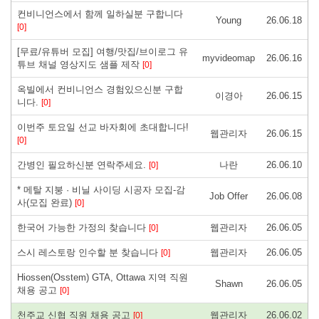
컨비니언스에서 함께 일하실분 구합니다
Young
26.06.18
[0]
[무료/유튜버 모집] 여행/맛집/브이로그 유
myvideomap
26.06.16
튜브 채널 영상지도 샘플 제작
[0]
옥빌에서 컨비니언스 경험있으신분 구합
이경아
26.06.15
니다.
[0]
이번주 토요일 선교 바자회에 초대합니다!
웹관리자
26.06.15
[0]
간병인 필요하신분 연락주세요.
나란
26.06.10
[0]
* 메탈 지붕 · 비닐 사이딩 시공자 모집-감
Job Offer
26.06.08
사(모집 완료)
[0]
한국어 가능한 가정의 찾습니다
웹관리자
26.06.05
[0]
스시 레스토랑 인수할 분 찾습니다
웹관리자
26.06.05
[0]
Hiossen(Osstem) GTA, Ottawa 지역 직원
Shawn
26.06.05
채용 공고
[0]
천주교 신협 직원 채용 공고
웹관리자
26.06.02
[0]