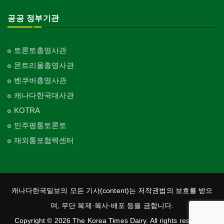
공공 정부기관
토론토총영사관
몬트리올총영사관
벤쿠버총영사관
캐나다한국대사관
KOTRA
민주평통토론토
재외통포협력센터
캐나다한국일보의 모든 기사(content)는 저작권법의 보호를 받으
며, 무단 복제·복사·배포 등을 금합니다.
Copyright © 2026 The Korea Times Dairy. All rights reserved.