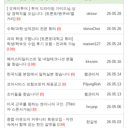
[ 오케이투어 ] 투어 드라이빙 가이드님,상
담 경력직을 모십니다. (토론토/밴쿠버/캘
oktour
26.05.28
거리)
[0]
수학/과학 성적관리 전문 튜터
titimoChoi
26.05.26
[0]
과외 학생 구합니다 [토론토대학교 튜터]
학생/학부모 수업 후기 포함 - 전과목 가능
niaiseri127
26.05.24
[139]
헤어스타일리스트 및 네일테크니션 분들
kksnim
26.05.16
을 찾습니다
[138]
한국식품 본점에서 일하실분 찾습니다
웹관리자
26.05.14
[0]
코어서비스 보험브로커 채용공고
PiljongRoh
26.05.13
[0]
조카들을 찾습니다!
웹관리자
26.05.13
[0]
미국 근무를 원하는 엔지니어 구인. (TN비
hrcpnp
26.05.06
자 스폰서가능)
[0]
종합 아웃도어 커뮤니티 회원모집 - 자연
한길벗
26.05.03
속에서 함께 걷는 한인 길벗들
[139]