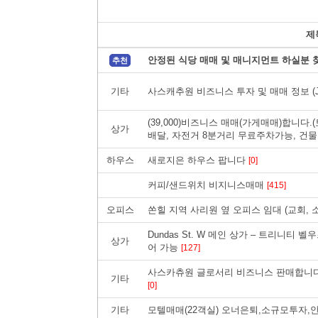
제
안정된 식당 매매 및 매니지먼트 하실분 
추천
기타
사스캐추원 비즈니스 투자 및 매매 정보 (Ju
(39,000)비즈니스 매매(가게매매)합니다
상가
배달, 자전거 8분거리 무료주차가능, 건
하우스
새로지은 하우스 팝니다
[0]
커피/샌드위치 비지니스매매
[415]
오피스
쏜힐 지역 사리원 옆 오피스 임대 (교회, 
Dundas St. W 메인 상가 – 트리니티 
상가
어 가능
[127]
사스카츄원 글로서리 비즈니스 판매합니다(prop
기타
[0]
기타
모텔매매(22객실) 오너은퇴,소규모투자,