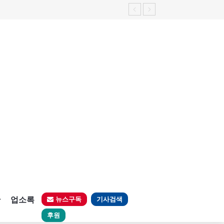
판
업소록
뉴스구독
기사검색
후원