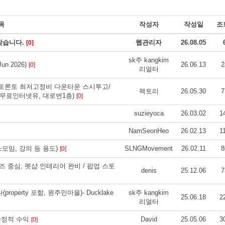
목
작성자
작성일
조
찾습니다.
웹관리자
26.08.05
[0]
sk주 kangkim
n 2026)
26.06.13
2
[0]
리얼터
.(토론토 최저고정비 다운타운 스시투고/
팩토리
26.05.30
7
물무료인터넷유, 대로변1층)
[0]
suzieyoca
26.03.02
1
NamSeonHeo
26.02.13
1
소모임, 강의 등 용도)
SLNGMovement
26.02.11
8
[0]
벨우즈 중심, 펫샵 인테리어 완비 / 팝업 스토
denis
25.12.06
7
erty 포함, 원주민마을)- Ducklake
sk주 kangkim
25.06.18
2
리얼터
안정적 수익
David
25.05.06
3
[0]