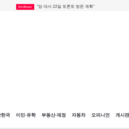
"임 대사 22일 토론토 방문 계획"
HotNews
캐나다 관광업, 올여름 기록적 호황
HotNews
온타리오 3곳 보궐선거 확정
HotNews
캐나다·미국 교역 20억 불 감소
HotNews
온타리오 공공기관 8곳 감사
HotNews
국내 신차 판매 2개월 연속 증가
Car
토론토 임대주택 5,600가구 공급
HotNews
"음향 시스템 필요한가요?"
HotNews
자매 작가, 장애인 재활캠프서 특별한 재능기부
HotNews
간한국
이민·유학
부동산·재정
자동차
오피니언
게시