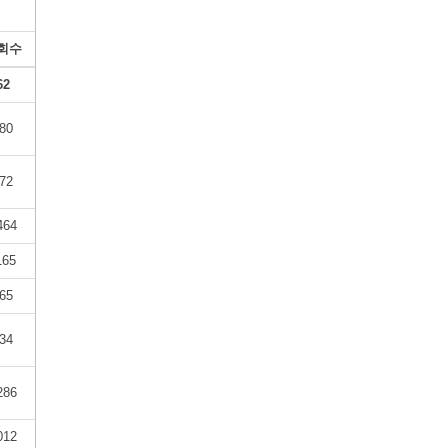
회수
62
80
72
464
165
65
34
286
012