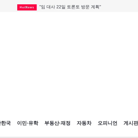
"임 대사 22일 토론토 방문 계획"
HotNews
캐나다 관광업, 올여름 기록적 호황
HotNews
온타리오 3곳 보궐선거 확정
HotNews
캐나다·미국 교역 20억 불 감소
HotNews
온타리오 공공기관 8곳 감사
HotNews
국내 신차 판매 2개월 연속 증가
Car
토론토 임대주택 5,600가구 공급
HotNews
"음향 시스템 필요한가요?"
HotNews
자매 작가, 장애인 재활캠프서 특별한 재능기부
HotNews
간한국
이민·유학
부동산·재정
자동차
오피니언
게시