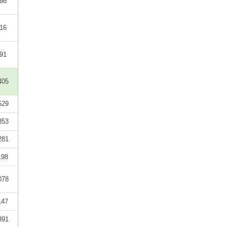
98
16
91
405
529
853
281
198
078
147
391