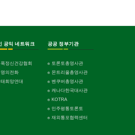
인 공익 네트워크
공공 정부기관
홍푹정신건강협회
토론토총영사관
생명의전화
몬트리올총영사관
생태희망연대
벤쿠버총영사관
캐나다한국대사관
KOTRA
민주평통토론토
재외통포협력센터