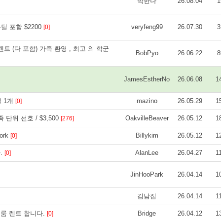
박한나
26.08.04
1
틸 포함 $2200
veryfeng99
26.07.30
3
[0]
3층 렌트 (다 포함) 가족 환영 , 최고 의 학군
BobPyo
26.06.22
8
JamesEstherNo
26.06.08
1
실 1개
mazino
26.05.29
1
[0]
족 단위 선호 / $3,500
OakvilleBeaver
26.05.12
1
[276]
York
Billykim
26.05.12
1
[0]
.
AlanLee
26.04.27
1
[0]
JinHooPark
26.04.14
1
김남집
26.04.14
1
우스 룸 렌트 합니다.
Bridge
26.04.12
1
[0]