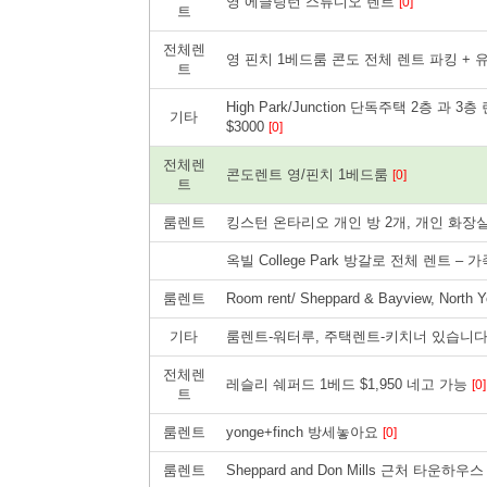
영 에글링턴 스튜디오 렌트
[0]
트
전체렌
영 핀치 1베드룸 콘도 전체 렌트 파킹 + 유
트
High Park/Junction 단독주택 2층 과 
기타
$3000
[0]
전체렌
콘도렌트 영/핀치 1베드룸
[0]
트
룸렌트
킹스턴 온타리오 개인 방 2개, 개인 화장
옥빌 College Park 방갈로 전체 렌트 – 가
룸렌트
Room rent/ Sheppard & Bayview, North 
기타
룸렌트-워터루, 주택렌트-키치너 있습니다
전체렌
레슬리 쉐퍼드 1베드 $1,950 네고 가능
[0]
트
룸렌트
yonge+finch 방세놓아요
[0]
룸렌트
Sheppard and Don Mills 근처 타운하