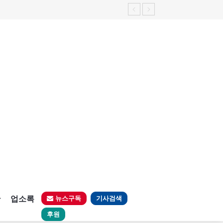
판
업소록
뉴스구독
기사검색
후원