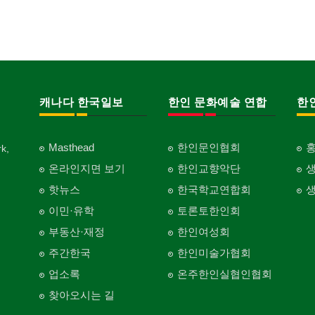
캐나다 한국일보
한인 문화예술 연합
한
Masthead
한인문인협회
k,
온라인지면 보기
한인교향악단
핫뉴스
한국학교연합회
이민·유학
토론토한인회
부동산·재정
한인여성회
주간한국
한인미술가협회
업소록
온주한인실협인협회
찾아오시는 길