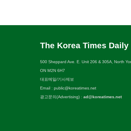
The Korea Times Daily
500 Sheppard Ave. E. Unit 206 & 305A, North Yor
ON M2N 6H7
대표메일/기사제보
Email : public@koreatimes.net
광고문의(Advertising) :
ad@koreatimes.net