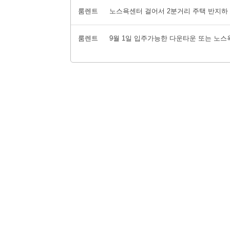
룸렌트
노스욕센터 걸어서 2분거리 주택 반지하 방
룸렌트
9월 1일 입주가능한 다운타운 또는 노스