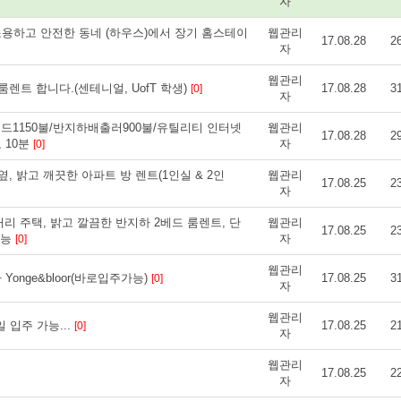
자
 거리) 조용하고 안전한 동네 (하우스)에서 장기 홈스테이
웹관리
17.08.28
2
자
웹관리
렌트 합니다.(센테니얼, UofT 학생)
17.08.28
3
[0]
자
베드1150불/반지하배출러900불/유틸리티 인터넷
웹관리
17.08.28
2
 10분
자
[0]
, 밝고 깨끗한 아파트 방 렌트(1인실 & 2인
웹관리
17.08.25
2
자
 주택, 밝고 깔끔한 반지하 2베드 룸렌트, 단
웹관리
17.08.25
2
가능
자
[0]
웹관리
onge&bloor(바로입주가능)
17.08.25
3
[0]
자
웹관리
일 입주 가능...
17.08.25
2
[0]
자
웹관리
17.08.25
2
자