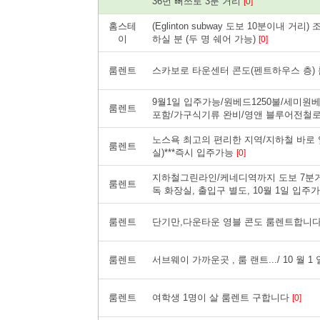
36번 뻐쓰로 3분 거리
[0]
홈스테
( Eglinton subway 도보 10분이내
이
하실 분 (두 명 쉐어 가능)
[0]
룸렌트
스카보로 타운센터 콘도(펜트하우스 층) 룸
9월1일 입주가능/원베드1250불/세미원
룸렌트
포함/가구식기류 완비/영앤 블루어전철로
노스욕 최고의 편리한 지역/지하철 바로 옆
룸렌트
실)***즉시 입주가능
[0]
지하철그린라인/케네디역까지 도보 7분거리
룸렌트
독 화장실, 출입구 별도, 10월 1일 입주
룸렌트
단기만,다운타운 영블 콘도 룸렌트합니다 Y
룸렌트
서브웨이 가까운곳 , 룸 랜트.../ 10 월 1 
룸렌트
여학생 1명이 살 룸렌트 구합니다
[0]