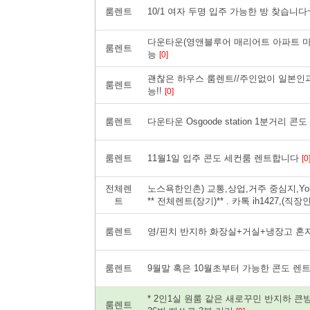
룸렌트
10/1 여자 두명 입주 가능한 방 찾습니다
다운타운(영앤블루어 매리어트 아파트 마스
룸렌트
능
[0]
괜찮은 하우스 룸렌트//주인없이 일본인과 함께
룸렌트
능!!
[0]
룸렌트
다운타운 Osgoode station 1분거리 콘
룸렌트
11월1일 입주 콘도 세컨룸 렌트합니다
[0
전체렌
노스욕한인촌) 교통,상업,거주 중심지,Yonge/
트
** 전체렌트(장기)** . 카톡 ih1427,(직
룸렌트
영/핀치 반지하 화장실+거실+냉장고 혼
룸렌트
9월말 혹은 10월초부터 가능한 콘도 렌
* 2인1실 원룸 같은 새로꾸민 반지하 큰방
룸렌트