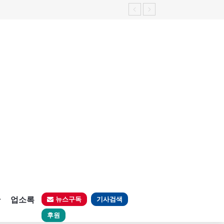
판
업소록
뉴스구독
기사검색
후원