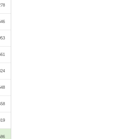
278
646
953
661
324
648
658
319
586