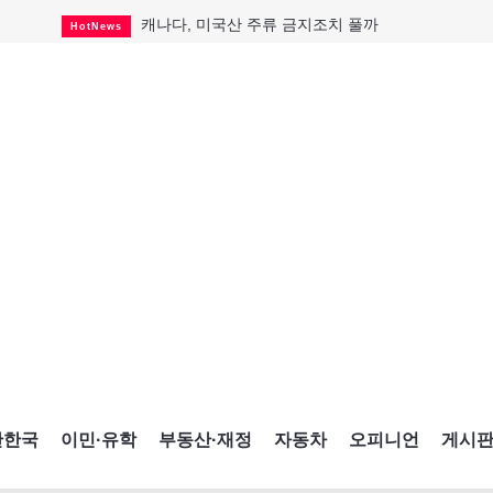
캐나다, 미국산 주류 금지조치 풀까
HotNews
제주 전국체전 10월16일 개막
CultureSports
퇴역 군용기, 산불 진화에 투입
HotNews
국세청 등 해킹 피해자 보상 청구 시작
HotNews
살사축제 총격 용의자 기소
HotNews
아동병원 직원 성범죄 혐의로 기소
HotNews
미국 영주권 수속 한인, 공항서 체포돼
HotNews
K-컬처 크루즈 타고 토론토 달군다
CultureSports
CNE에 한국의 맛과 멋 스며든다
HotNews
간한국
이민·유학
부동산·재정
자동차
오피니언
게시