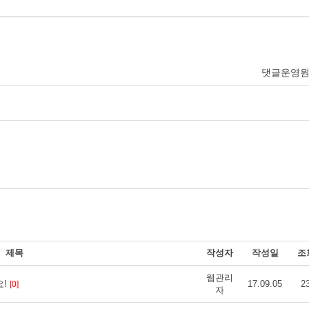
댓글운영
제목
작성자
작성일
조
웹관리
요!
17.09.05
2
[0]
자