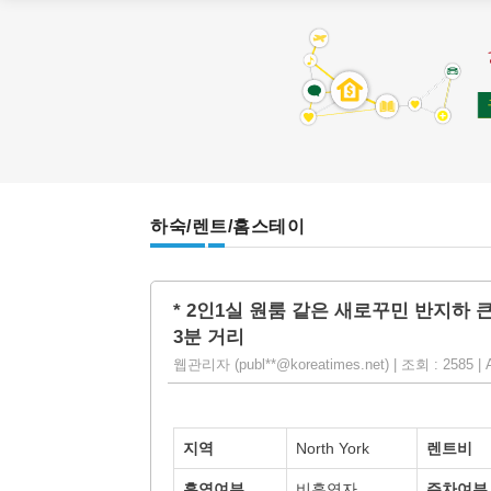
하숙/렌트/홈스테이
* 2인1실 원룸 같은 새로꾸민 반지하 큰
3분 거리
웹관리자 (publ**@koreatimes.net) | 조회 : 2585 | A
지역
North York
렌트비
흡연여부
비흡연자
주차여부