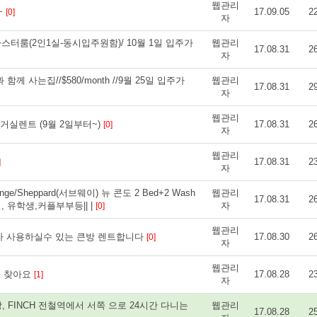
웹관리
~
17.09.05
2
[0]
자
터룸(2인1실-동시입주원함)/ 10월 1일 입주가
웹관리
17.08.31
2
자
 사는집//$580/month //9월 25일 입주가
웹관리
17.08.31
2
자
웹관리
도 거실렌트 (9월 2일부터~)
17.08.31
2
[0]
자
웹관리
17.08.31
2
]
자
Sheppard(서브웨이) 뉴 콘도 2 Bed+2 Wash
웹관리
17.08.31
2
장인, 유학생,커플부부등|| |
자
[0]
웹관리
자 사용하실수 있는 큰방 렌트합니다
17.08.30
2
[0]
자
웹관리
트 찾아요
17.08.28
2
[1]
자
, FINCH 전철역에서 서쪽 으로 24시간 다니는
웹관리
17.08.28
2