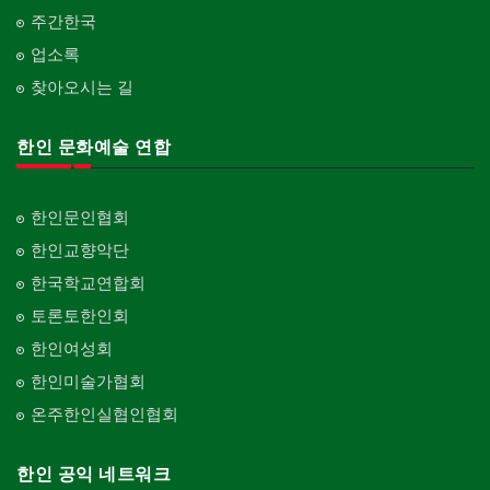
주간한국
업소록
찾아오시는 길
한인 문화예술 연합
한인문인협회
한인교향악단
한국학교연합회
토론토한인회
한인여성회
한인미술가협회
온주한인실협인협회
한인 공익 네트워크