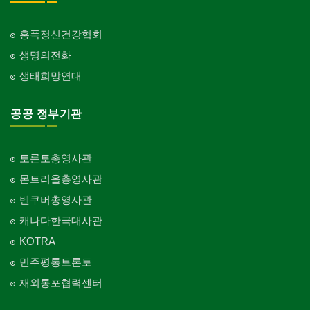
홍푹정신건강협회
생명의전화
생태희망연대
공공 정부기관
토론토총영사관
몬트리올총영사관
벤쿠버총영사관
캐나다한국대사관
KOTRA
민주평통토론토
재외통포협력센터