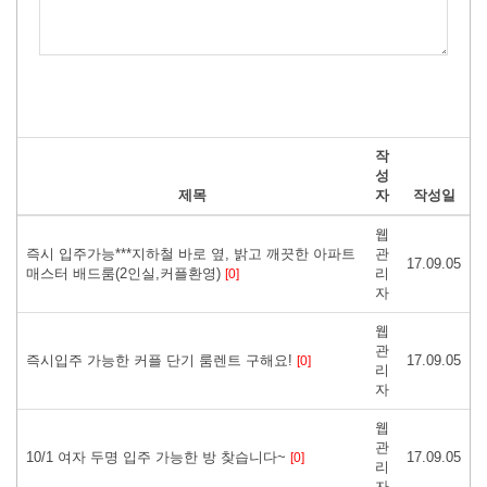
작
성
제목
자
작성일
웹
즉시 입주가능***지하철 바로 옆, 밝고 깨끗한 아파트
관
17.09.05
매스터 배드룸(2인실,커플환영)
리
[0]
자
웹
관
즉시입주 가능한 커플 단기 룸렌트 구해요!
17.09.05
[0]
리
자
웹
관
10/1 여자 두명 입주 가능한 방 찾습니다~
17.09.05
[0]
리
자