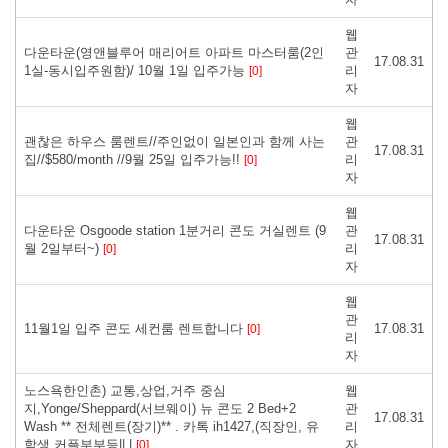
웹
다운타운(영앤블루어 매리어트 아파트 마스터룸(2인
관
17.08.31
1실-동시입주원함)/ 10월 1일 입주가능
리
[0]
자
웹
괜찮은 하우스 룸렌트//주인없이 일본인과 함께 사는
관
17.08.31
집//$580/month //9월 25일 입주가능!!
리
[0]
자
웹
다운타운 Osgoode station 1분거리 콘도 거실렌트 (9
관
17.08.31
월 2일부터~)
리
[0]
자
웹
관
11월1일 입주 콘도 세컨룸 렌트합니다
17.08.31
[0]
리
자
노스욕한인촌) 교통,상업,거주 중심
웹
지,Yonge/Sheppard(서브웨이) 뉴 콘도 2 Bed+2
관
17.08.31
Wash ** 전체렌트(장기)** . 카톡 ih1427,(직장인, 유
리
학생,커플부부등|| |
자
[0]