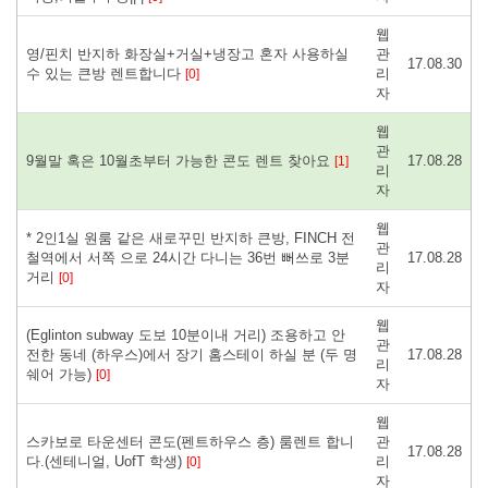
웹
영/핀치 반지하 화장실+거실+냉장고 혼자 사용하실
관
17.08.30
수 있는 큰방 렌트합니다
리
[0]
자
웹
관
9월말 혹은 10월초부터 가능한 콘도 렌트 찾아요
17.08.28
[1]
리
자
웹
* 2인1실 원룸 같은 새로꾸민 반지하 큰방, FINCH 전
관
철역에서 서쪽 으로 24시간 다니는 36번 뻐쓰로 3분
17.08.28
리
거리
[0]
자
웹
( Eglinton subway 도보 10분이내 거리) 조용하고 안
관
전한 동네 (하우스)에서 장기 홈스테이 하실 분 (두 명
17.08.28
리
쉐어 가능)
[0]
자
웹
스카보로 타운센터 콘도(펜트하우스 층) 룸렌트 합니
관
17.08.28
다.(센테니얼, UofT 학생)
리
[0]
자