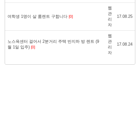
웹
관
여학생 1명이 살 룸렌트 구합니다
17.08.25
[0]
리
자
웹
노스욕센터 걸어서 2분거리 주택 반지하 방 렌트 (9
관
17.08.24
월 1일 입주)
리
[0]
자