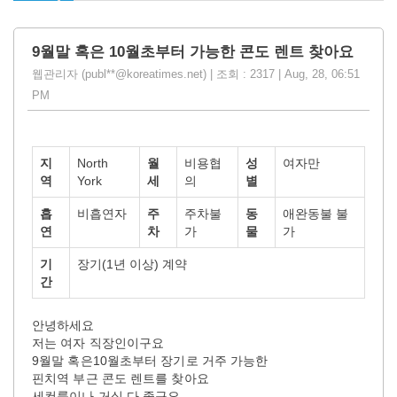
9월말 혹은 10월초부터 가능한 콘도 렌트 찾아요
웹관리자 (publ**@koreatimes.net) | 조회 : 2317 | Aug, 28, 06:51
PM
지
North
월
비용협
성
여자만
역
York
세
의
별
흡
비흡연자
주
주차불
동
애완동불 불
연
차
가
물
가
기
장기(1년 이상) 계약
간
안녕하세요
저는 여자 직장인이구요
9월말 혹은10월초부터 장기로 거주 가능한
핀치역 부근 콘도 렌트를 찾아요
세컨룸이나 거실 다 좋구요