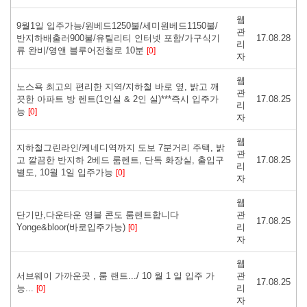
웹
9월1일 입주가능/원베드1250불/세미원베드1150불/
관
반지하배출러900불/유틸리티 인터넷 포함/가구식기
17.08.28
리
류 완비/영앤 블루어전철로 10분
[0]
자
웹
노스욕 최고의 편리한 지역/지하철 바로 옆, 밝고 깨
관
끗한 아파트 방 렌트(1인실 & 2인 실)***즉시 입주가
17.08.25
리
능
[0]
자
웹
지하철그린라인/케네디역까지 도보 7분거리 주택, 밝
관
고 깔끔한 반지하 2베드 룸렌트, 단독 화장실, 출입구
17.08.25
리
별도, 10월 1일 입주가능
[0]
자
웹
단기만,다운타운 영블 콘도 룸렌트합니다
관
17.08.25
Yonge&bloor(바로입주가능)
리
[0]
자
웹
서브웨이 가까운곳 , 룸 랜트.../ 10 월 1 일 입주 가
관
17.08.25
능...
리
[0]
자