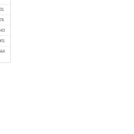
31
76
443
001
564