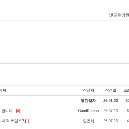
댓글운영
제목
작성자
작성일
조
웹관리자
26.01.20
3
 합니다..
GoodKorean
26.07.13
6
[0]
받는 해적 트럼프?
임윤식
26.07.13
4
[1]