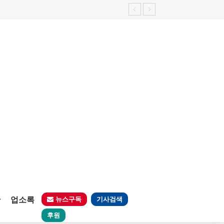
판
업소록
뉴스구독
기사검색
후원