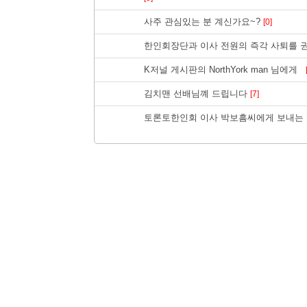
사주 관심있는 분 계신가요~?
[0]
한인회장단과 이사 전원의 즉각 사퇴를 
K저널 게시판의 NorthYork man 님에게
김치맨 선배님꼐 드립니다
[7]
토론토한인회 이사 박보흠씨에게 보내는