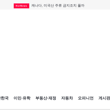
캐나다, 미국산 주류 금지조치 풀까
HotNews
제주 전국체전 10월16일 개막
CultureSports
퇴역 군용기, 산불 진화에 투입
HotNews
국세청 등 해킹 피해자 보상 청구 시작
HotNews
살사축제 총격 용의자 기소
HotNews
아동병원 직원 성범죄 혐의로 기소
HotNews
미국 영주권 수속 한인, 공항서 체포돼
HotNews
K-컬처 크루즈 타고 토론토 달군다
CultureSports
CNE에 한국의 맛과 멋 스며든다
HotNews
간한국
이민·유학
부동산·재정
자동차
오피니언
게시