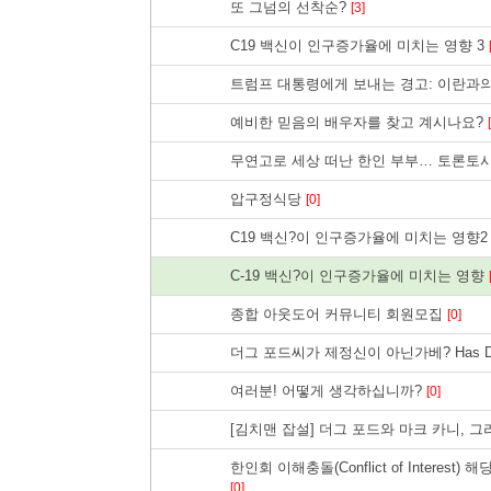
또 그넘의 선착순?
[3]
C19 백신이 인구증가율에 미치는 영향 3
트럼프 대통령에게 보내는 경고: 이란과
예비한 믿음의 배우자를 찾고 계시나요?
무연고로 세상 떠난 한인 부부… 토론토시가
압구정식당
[0]
C19 백신?이 인구증가율에 미치는 영향
C-19 백신?이 인구증가율에 미치는 영향
종합 아웃도어 커뮤니티 회원모집
[0]
더그 포드씨가 제정신이 아닌가베? Has Doug F
여러분! 어떻게 생각하십니까?
[0]
[김치맨 잡설] 더그 포드와 마크 카니, 
한인회 이해충돌(Conflict of Interest) 해
[0]