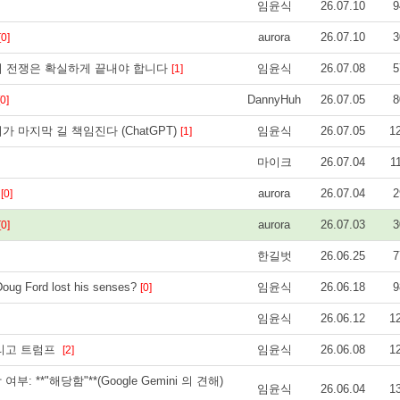
임윤식
26.07.10
9
aurora
26.07.10
3
[0]
의 전쟁은 확실하게 끝내야 합니다
임윤식
26.07.08
5
[1]
DannyHuh
26.07.05
8
[0]
 마지막 길 책임진다 (ChatGPT)
임윤식
26.07.05
1
[1]
마이크
26.07.04
1
2
aurora
26.07.04
2
[0]
aurora
26.07.03
3
[0]
한길벗
26.06.25
7
ord lost his senses?
임윤식
26.06.18
9
[0]
임윤식
26.06.12
1
그리고 트럼프
임윤식
26.06.08
1
[2]
당 여부: **"해당함"**(Google Gemini 의 견해)
임윤식
26.06.04
1