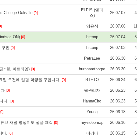
ELPIS (엘피
ollege Oakville
26.07.07
4
[0]
스)
임윤식
26.07.06
1
0]
ndsor, ON)
hrcpnp
26.07.04
5
[0]
er 구인
hrcpnp
26.07.03
4
[0]
PetraLee
26.06.30
6
(금~월, 파트타임)
burnhamthorpe
26.06.30
6
[0]
후와 토요일 오전에 일할 학생을 구합니다.
RTETO
26.06.24
6
[0]
니다
웹관리자
26.06.23
6
[0]
니다.
HannaCho
26.06.23
5
[0]
Young
26.06.18
8
[0]
 유튜브 채널 영상지도 샘플 제작
myvideomap
26.06.16
5
[0]
니다.
이경아
26.06.15
6
[0]