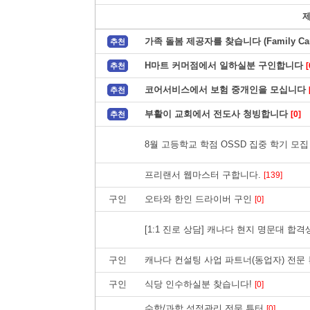
가족 돌봄 제공자를 찾습니다 (Family Care
추천
H마트 커머점에서 일하실분 구인합니다
[
추천
코어서비스에서 보험 중개인을 모십니다
추천
부활이 교회에서 전도사 청빙합니다
[0]
추천
8월 고등학교 학점 OSSD 집중 학기 모집 
프리랜서 웹마스터 구합니다.
[139]
구인
오타와 한인 드라이버 구인
[0]
[1:1 진로 상담] 캐나다 현지 명문대 합
구인
캐나다 컨설팅 사업 파트너(동업자) 전문 
구인
식당 인수하실분 찾습니다!
[0]
수학/과학 성적관리 전문 튜터
[0]