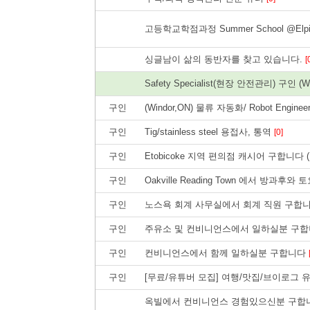
고등학교학점과정 Summer School @Elpis C
싱글남이 삶의 동반자를 찾고 있습니다.
[
Safety Specialist(현장 안전관리) 구인 (Wi
구인
(Windor,ON) 물류 자동화/ Robot Engine
구인
Tig/stainless steel 용접사, 통역
[0]
구인
Etobicoke 지역 편의점 캐시어 구합니다 
구인
Oakville Reading Town 에서 방과
구인
노스욕 회계 사무실에서 회계 직원 구합
구인
주유소 및 컨비니언스에서 일하실분 구합
구인
컨비니언스에서 함께 일하실분 구합니다
구인
[무료/유튜버 모집] 여행/맛집/브이로그
옥빌에서 컨비니언스 경험있으신분 구합