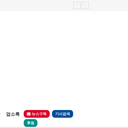
가능성 제기"
판
업소록
뉴스구독
기사검색
후원