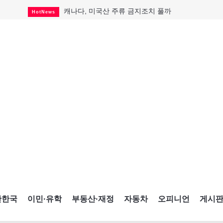
캐나다, 미국산 주류 금지조치 풀까
HotNews
"과도한 재산세 인상 억제"
HotNews
답 안 보이는 이란 전쟁
International
국세청 등 해킹 피해자 보상 청구 시작
HotNews
"美 정보기관, 독일 공항 폭발드론 러시아 소유 
International
성 접대하고, 유흥 주점서 공금 쓰고
HotNews
폭염에 다뉴브강 수위 낮아지자
International
구글과 메타가 발길 돌린 이유
Opinion
CNE에 한국의 맛과 멋 스며든다
HotNews
간한국
이민·유학
부동산·재정
자동차
오피니언
게시