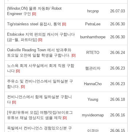
(Windor,ON) 물류 자동화/ Robot
hrcpnp
26.07.03
Engineer 구인
[0]
Tig/stainless steel 용접사, 통역
PetraLee
26.06.30
[0]
Etobicoke 지역 편의점 캐시어 구합니다
burnhamthorpe
26.06.30
(금~월, 파트타임)
[0]
Oakville Reading Town 에서 방과후와
RTETO
26.06.24
토요일 오전에 일할 학생을 구합니다.
[0]
노스욕 회계 사무실에서 회계 직원 구합
웹관리자
26.06.23
니다
[0]
주유소 및 컨비니언스에서 일하실분 구
HannaCho
26.06.23
합니다.
[0]
컨비니언스에서 함께 일하실분 구합니
Young
26.06.18
다
[0]
[무료/유튜버 모집] 여행/맛집/브이로그
myvideomap
26.06.16
유튜브 채널 영상지도 샘플 제작
[0]
옥빌에서 컨비니언스 경험있으신분 구
이경아
26.06.15