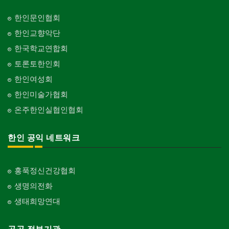
한인문인협회
한인교향악단
한국학교연합회
토론토한인회
한인여성회
한인미술가협회
온주한인실협인협회
한인 공익 네트워크
홍푹정신건강협회
생명의전화
생태희망연대