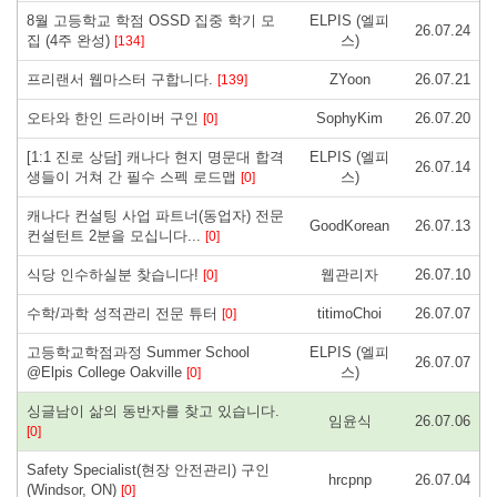
8월 고등학교 학점 OSSD 집중 학기 모
ELPIS (엘피
26.07.24
집 (4주 완성)
스)
[134]
프리랜서 웹마스터 구합니다.
ZYoon
26.07.21
[139]
오타와 한인 드라이버 구인
SophyKim
26.07.20
[0]
[1:1 진로 상담] 캐나다 현지 명문대 합격
ELPIS (엘피
26.07.14
생들이 거쳐 간 필수 스펙 로드맵
스)
[0]
캐나다 컨설팅 사업 파트너(동업자) 전문
GoodKorean
26.07.13
컨설턴트 2분을 모십니다...
[0]
식당 인수하실분 찾습니다!
웹관리자
26.07.10
[0]
수학/과학 성적관리 전문 튜터
titimoChoi
26.07.07
[0]
고등학교학점과정 Summer School
ELPIS (엘피
26.07.07
@Elpis College Oakville
스)
[0]
싱글남이 삶의 동반자를 찾고 있습니다.
임윤식
26.07.06
[0]
Safety Specialist(현장 안전관리) 구인
hrcpnp
26.07.04
(Windsor, ON)
[0]