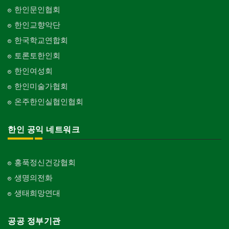
한인문인협회
한인교향악단
한국학교연합회
토론토한인회
한인여성회
한인미술가협회
온주한인실협인협회
한인 공익 네트워크
홍푹정신건강협회
생명의전화
생태희망연대
공공 정부기관