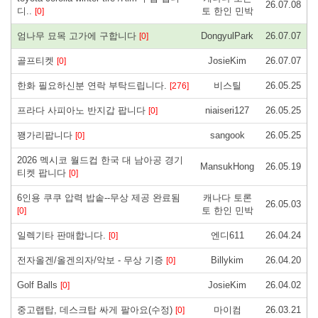
26.07.08
디..
토 한인 민박
[0]
엄나무 묘목 고가에 구합니다
DongyulPark
26.07.07
[0]
골프티켓
JosieKim
26.07.07
[0]
한화 필요하신분 연락 부탁드립니다.
비스틸
26.05.25
[276]
프라다 사피아노 반지갑 팝니다
niaiseri127
26.05.25
[0]
꽹가리팝니다
sangook
26.05.25
[0]
2026 멕시코 월드컵 한국 대 남아공 경기
MansukHong
26.05.19
티켓 팝니다
[0]
6인용 쿠쿠 압력 밥솥--무상 제공 완료됨
캐나다 토론
26.05.03
토 한인 민박
[0]
일렉기타 판매합니다.
엔디611
26.04.24
[0]
전자올겐/올겐의자/악보 - 무상 기증
Billykim
26.04.20
[0]
Golf Balls
JosieKim
26.04.02
[0]
중고랩탑, 데스크탑 싸게 팔아요(수정)
마이컴
26.03.21
[0]