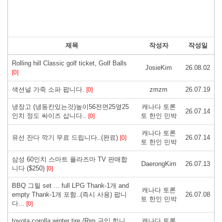
제목
작성자
작성일
Rolling hill Classic golf ticket, Golf Balls
JosieKim
26.08.02
[0]
색션널 가죽 소파 팝니다.
zmzm
26.07.19
[0]
냉장고 (냉동칸있는것)높이56전면25옆25
캐나다 토론
26.07.14
인치 정도 싸이즈 삽니다..
토 한인 민박
[0]
캐나다 토론
유선 잔다 깍기 무료 드립니다..(완료)
26.07.14
[0]
토 한인 민박
삼성 60인치 스마트 플라즈마 TV 판매합
DaerongKim
26.07.13
니다 ($250)
[0]
BBQ 그릴 set ... full LPG Thank-1개 and
캐나다 토론
empty Thank-1개 포함..(즉시 사용) 팝니
26.07.08
토 한인 민박
다...
[0]
toyota corolla winter tire /Rim 구입 힙니
캐나다 토론