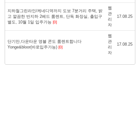
웹
지하철그린라인/케네디역까지 도보 7분거리 주택, 밝
관
고 깔끔한 반지하 2베드 룸렌트, 단독 화장실, 출입구
17.08.25
리
별도, 10월 1일 입주가능
[0]
자
웹
단기만,다운타운 영블 콘도 룸렌트합니다
관
17.08.25
Yonge&bloor(바로입주가능)
리
[0]
자