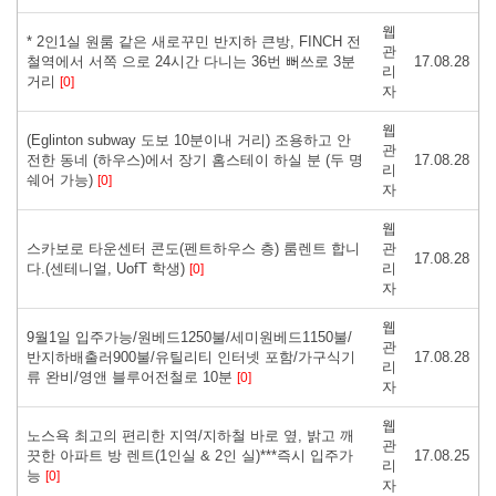
웹
* 2인1실 원룸 같은 새로꾸민 반지하 큰방, FINCH 전
관
철역에서 서쪽 으로 24시간 다니는 36번 뻐쓰로 3분
17.08.28
리
거리
[0]
자
웹
( Eglinton subway 도보 10분이내 거리) 조용하고 안
관
전한 동네 (하우스)에서 장기 홈스테이 하실 분 (두 명
17.08.28
리
쉐어 가능)
[0]
자
웹
스카보로 타운센터 콘도(펜트하우스 층) 룸렌트 합니
관
17.08.28
다.(센테니얼, UofT 학생)
리
[0]
자
웹
9월1일 입주가능/원베드1250불/세미원베드1150불/
관
반지하배출러900불/유틸리티 인터넷 포함/가구식기
17.08.28
리
류 완비/영앤 블루어전철로 10분
[0]
자
웹
노스욕 최고의 편리한 지역/지하철 바로 옆, 밝고 깨
관
끗한 아파트 방 렌트(1인실 & 2인 실)***즉시 입주가
17.08.25
리
능
[0]
자