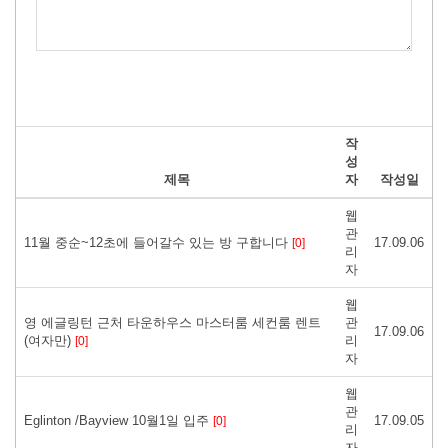
작
성
제목
자
작성일
웹
관
11월 중순~12초에 들어갈수 있는 방 구합니다
17.09.06
[0]
리
자
웹
영 에글링턴 근처 타운하우스 마스터룸 세컨룸 렌트
관
17.09.06
(여자만)
리
[0]
자
웹
관
Eglinton /Bayview 10월1일 입주
17.09.05
[0]
리
자