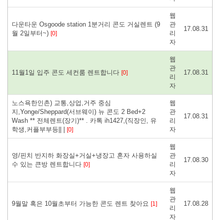
웹
다운타운 Osgoode station 1분거리 콘도 거실렌트 (9
관
17.08.31
월 2일부터~)
리
[0]
자
웹
관
11월1일 입주 콘도 세컨룸 렌트합니다
17.08.31
[0]
리
자
노스욕한인촌) 교통,상업,거주 중심
웹
지,Yonge/Sheppard(서브웨이) 뉴 콘도 2 Bed+2
관
17.08.31
Wash ** 전체렌트(장기)** . 카톡 ih1427,(직장인, 유
리
학생,커플부부등|| |
자
[0]
웹
영/핀치 반지하 화장실+거실+냉장고 혼자 사용하실
관
17.08.30
수 있는 큰방 렌트합니다
리
[0]
자
웹
관
9월말 혹은 10월초부터 가능한 콘도 렌트 찾아요
17.08.28
[1]
리
자