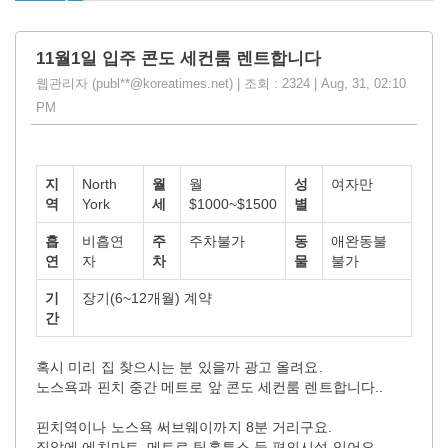
11월1일 입주 콘도 세컨룸 렌트합니다
웹관리자 (publ**@koreatimes.net) | 조회 : 2324 | Aug, 31, 02:10
PM
지
North
월
월
성
여자만
역
York
세
$1000~$1500
별
흡
비흡연
주
주차불가
동
애완동불
연
자
차
물
불가
기
장기(6~12개월) 계약
간
혹시 미리 집 찾으시는 분 있을까 광고 올려요.
노스욕과 핀치 중간 메트로 앞 콘도 세컨룸 렌트합니다..
핀치역이나 노스욕 써브웨이까지 8분 거리구요.
집앞에 에치마트 .메트로 팀홀튼스 등 편의시설 있어요.