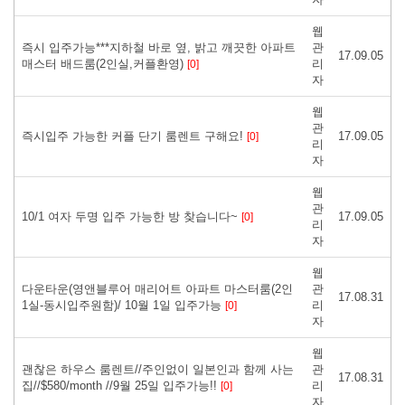
웹
즉시 입주가능***지하철 바로 옆, 밝고 깨끗한 아파트
관
17.09.05
매스터 배드룸(2인실,커플환영)
리
[0]
자
웹
관
즉시입주 가능한 커플 단기 룸렌트 구해요!
17.09.05
[0]
리
자
웹
관
10/1 여자 두명 입주 가능한 방 찾습니다~
17.09.05
[0]
리
자
웹
다운타운(영앤블루어 매리어트 아파트 마스터룸(2인
관
17.08.31
1실-동시입주원함)/ 10월 1일 입주가능
리
[0]
자
웹
괜찮은 하우스 룸렌트//주인없이 일본인과 함께 사는
관
17.08.31
집//$580/month //9월 25일 입주가능!!
리
[0]
자