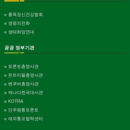
홍푹정신건강협회
생명의전화
생태희망연대
공공 정부기관
토론토총영사관
몬트리올총영사관
벤쿠버총영사관
캐나다한국대사관
KOTRA
민주평통토론토
재외통포협력센터