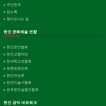
주간한국
업소록
찾아오시는 길
한인 문화예술 연합
한인문인협회
한인교향악단
한국학교연합회
토론토한인회
한인여성회
한인미술가협회
온주한인실협인협회
한인 공익 네트워크