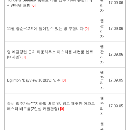
Yonge & Steeles- 룸렌트 바로 입주 가능! 유틸리티
관
17.09.06
+ 인터넷 포함
리
[0]
자
웹
관
11월 중순~12초에 들어갈수 있는 방 구합니다
17.09.06
[0]
리
자
웹
영 에글링턴 근처 타운하우스 마스터룸 세컨룸 렌트
관
17.09.06
(여자만)
리
[0]
자
웹
관
Eglinton /Bayview 10월1일 입주
17.09.05
[0]
리
자
웹
즉시 입주가능***지하철 바로 옆, 밝고 깨끗한 아파트
관
17.09.05
매스터 배드룸(2인실,커플환영)
리
[0]
자
웹
관