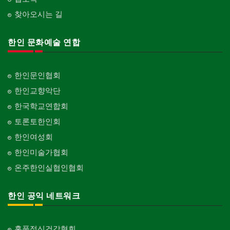
찾아오시는 길
한인 문화예술 연합
한인문인협회
한인교향악단
한국학교연합회
토론토한인회
한인여성회
한인미술가협회
온주한인실협인협회
한인 공익 네트워크
홍푹정신건강협회