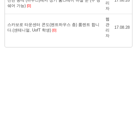
전한 동네 (하우스)에서 장기 홈스테이 하실 분 (두 명
17.08.28
리
쉐어 가능)
[0]
자
웹
스카보로 타운센터 콘도(펜트하우스 층) 룸렌트 합니
관
17.08.28
다.(센테니얼, UofT 학생)
리
[0]
자