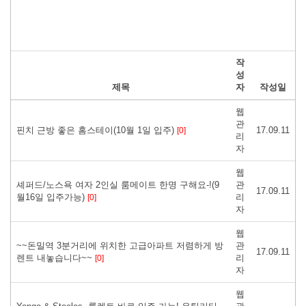
작
성
제목
자
작성일
웹
관
핀치 근방 좋은 홈스테이(10월 1일 입주)
17.09.11
[0]
리
자
웹
셰퍼드/노스욕 여자 2인실 룸메이트 한명 구해요-!(9
관
17.09.11
월16일 입주가능)
리
[0]
자
웹
~~돈밀역 3분거리에 위치한 고급아파트 저렴하게 방
관
17.09.11
렌트 내놓습니다~~
리
[0]
자
웹