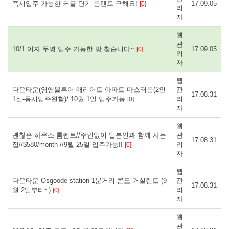
즉시입주 가능한 커플 단기 룸렌트 구해요!
17.09.05
[0]
리
자
웹
관
10/1 여자 두명 입주 가능한 방 찾습니다~
17.09.05
[0]
리
자
웹
다운타운(영앤블루어 매리어트 아파트 마스터룸(2인
관
17.08.31
1실-동시입주원함)/ 10월 1일 입주가능
리
[0]
자
웹
괜찮은 하우스 룸렌트//주인없이 일본인과 함께 사는
관
17.08.31
집//$580/month //9월 25일 입주가능!!
리
[0]
자
웹
다운타운 Osgoode station 1분거리 콘도 거실렌트 (9
관
17.08.31
월 2일부터~)
리
[0]
자
웹
관