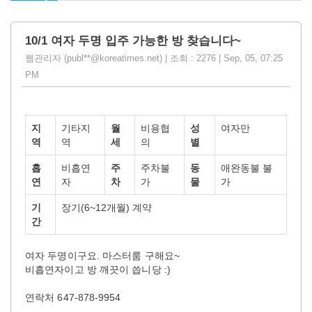
10/1 여자 두명 입주 가능한 방 찾습니다~
웹관리자 (publ**@koreatimes.net) | 조회 : 2276 | Sep, 05, 07:25
PM
지
기타지
월
비용협
성
여자만
역
역
세
의
별
흡
비흡연
주
주차불
동
애완동불 불
연
자
차
가
물
가
기
장기(6~12개월) 계약
간
여자 두명이구요. 마스터룸 구해요~
비흡연자이고 방 깨끗이 씁니당 :)
연락처 647-878-9954