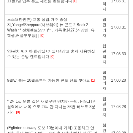
11월1일 입주 콘도 세컨룸 렌트합니다
17.08.31
[0]
리
자
노스욕한인촌) 교통,상업,거주 중심
웹
지,Yonge/Sheppard(서브웨이) 뉴 콘도 2 Bed+2
관
17.08.31
Wash ** 전체렌트(장기)** . 카톡 ih1427,(직장인, 유
리
학생,커플부부등|| |
자
[0]
웹
영/핀치 반지하 화장실+거실+냉장고 혼자 사용하실
관
17.08.30
수 있는 큰방 렌트합니다
리
[0]
자
웹
관
9월말 혹은 10월초부터 가능한 콘도 렌트 찾아요
17.08.28
[1]
리
자
웹
* 2인1실 원룸 같은 새로꾸민 반지하 큰방, FINCH 전
관
철역에서 서쪽 으로 24시간 다니는 36번 뻐쓰로 3분
17.08.28
리
거리
[0]
자
웹
( Eglinton subway 도보 10분이내 거리) 조용하고 안
관