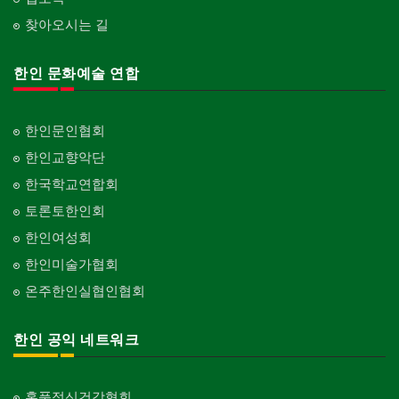
찾아오시는 길
한인 문화예술 연합
한인문인협회
한인교향악단
한국학교연합회
토론토한인회
한인여성회
한인미술가협회
온주한인실협인협회
한인 공익 네트워크
홍푹정신건강협회