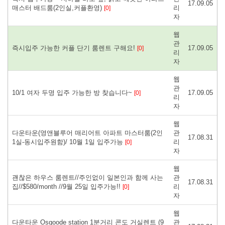
17.09.05
매스터 배드룸(2인실,커플환영)
리
[0]
자
웹
관
즉시입주 가능한 커플 단기 룸렌트 구해요!
17.09.05
[0]
리
자
웹
관
10/1 여자 두명 입주 가능한 방 찾습니다~
17.09.05
[0]
리
자
웹
다운타운(영앤블루어 매리어트 아파트 마스터룸(2인
관
17.08.31
1실-동시입주원함)/ 10월 1일 입주가능
리
[0]
자
웹
괜찮은 하우스 룸렌트//주인없이 일본인과 함께 사는
관
17.08.31
집//$580/month //9월 25일 입주가능!!
리
[0]
자
웹
다운타운 Osgoode station 1분거리 콘도 거실렌트 (9
관