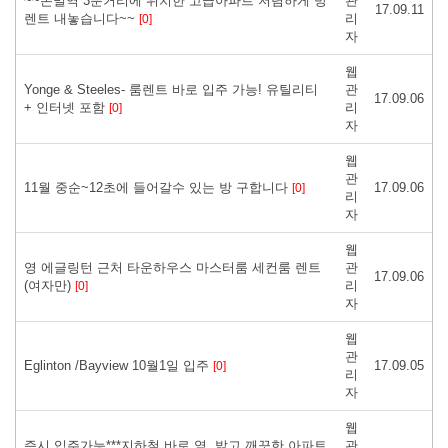
~~돈밀역 3분거리에 위치한 고급아파트 저렴하게 방
관
17.09.11
렌트 내놓습니다~~
리
[0]
자
웹
Yonge & Steeles- 룸렌트 바로 입주 가능! 유틸리티
관
17.09.06
+ 인터넷 포함
리
[0]
자
웹
관
11월 중순~12초에 들어갈수 있는 방 구합니다
17.09.06
[0]
리
자
웹
영 에글링턴 근처 타운하우스 마스터룸 세컨룸 렌트
관
17.09.06
(여자만)
리
[0]
자
웹
관
Eglinton /Bayview 10월1일 입주
17.09.05
[0]
리
자
웹
즉시 입주가능***지하철 바로 옆, 밝고 깨끗한 아파트
관