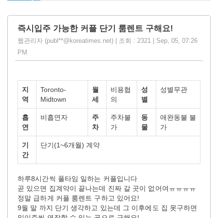
즉시입주 가능한 커플 단기 룸렌트 구해요!
웹관리자 (publ**@koreatimes.net) | 조회 : 2321 | Sep, 05, 07:26
PM
지
Toronto-
월
비용협
성
성별무관
역
Midtown
세
의
별
흡
비흡연자
주
주차불
동
애완동불 불
연
차
가
물
가
기
단기(1~6개월) 계약
간
하루8시간씩 풀타임 일하는 커플입니다
곧 있으면 집계약이 끝나는데 진짜 갈 곳이 없어여ㅠㅠㅠㅠ
정말 급하게 커플 룸렌트 구하고 있어요!
9월 말 까지 단기 생각하고 있는데 그 이후에도 집 못구하면
일이주씩 연장할 수 있는 곳으로 구해요!