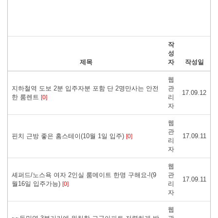
작
성
제목
자
작성일
웹
지하철역 도보 2분 입주자분 포함 단 2명만사는 안전
관
17.09.12
한 룸렌트
리
[0]
자
웹
관
핀치 근방 좋은 홈스테이(10월 1일 입주)
17.09.11
[0]
리
자
웹
셰퍼드/노스욕 여자 2인실 룸메이트 한명 구해요-!(9
관
17.09.11
월16일 입주가능)
리
[0]
자
웹