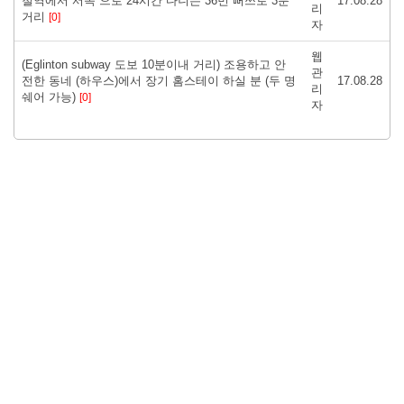
철역에서 서쪽 으로 24시간 다니는 36번 뻐쓰로 3분
17.08.28
리
거리
[0]
자
웹
( Eglinton subway 도보 10분이내 거리) 조용하고 안
관
전한 동네 (하우스)에서 장기 홈스테이 하실 분 (두 명
17.08.28
리
쉐어 가능)
[0]
자