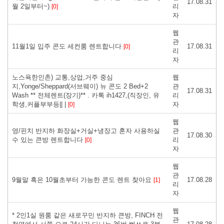
17.08.31
월 2일부터~)
리
[0]
자
웹
관
11월1일 입주 콘도 세컨룸 렌트합니다
17.08.31
[0]
리
자
노스욕한인촌) 교통,상업,거주 중심
웹
지,Yonge/Sheppard(서브웨이) 뉴 콘도 2 Bed+2
관
17.08.31
Wash ** 전체렌트(장기)** . 카톡 ih1427,(직장인, 유
리
학생,커플부부등|| |
자
[0]
웹
영/핀치 반지하 화장실+거실+냉장고 혼자 사용하실
관
17.08.30
수 있는 큰방 렌트합니다
리
[0]
자
웹
관
9월말 혹은 10월초부터 가능한 콘도 렌트 찾아요
17.08.28
[1]
리
자
웹
* 2인1실 원룸 같은 새로꾸민 반지하 큰방, FINCH 전
관