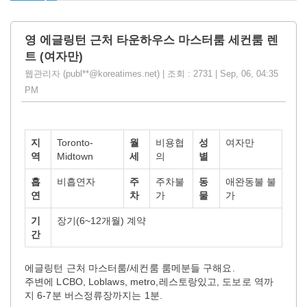
영 에글링턴 근처 타운하우스 마스터룸 세컨룸 렌
트 (여자만)
웹관리자 (publ**@koreatimes.net) | 조회 : 2731 | Sep, 06, 04:35
PM
지
Toronto-
월
비용협
성
여자만
역
Midtown
세
의
별
흡
비흡연자
주
주차불
동
애완동불 불
연
차
가
물
가
기
장기(6~12개월) 계약
간
에글링턴 근처 마스터룸/세컨룸 룸메분들 구해요.
주변에 LCBO, Loblaws, metro,레스토랑있고, 도보로 역까
지 6-7분 버스정류장까지는 1분.