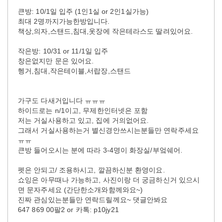
큰방: 10/1일 입주 (1인1실 or 2인1실가능)
최대 2명까지가능한방입니다.
책상,의자,스탠드,침대,옷장에 작은테라스도 딸려있어요.
작은방: 10/31 or 11/1일 입주
창은없지만 문은 있어요.
헹거,침대,작은테이블,서랍장,스탠드
가구도 다새거입니다 ㅠㅠㅠ
하이드로는 n/1이고, 무제한인터넷은 포함
저는 거실사용하고 있고, 집에 거의없어요.
그래서 거실사용하는거 별신경안쓰시는분들만 연락주세요
ㅠㅠ
큰방 들어오시는 분에 따라 3-4명이 화장실/부엌쉐어.
펫은 안되고/ 조용하시고, 깔끔하신분 환영이요.
쇼잉은 아무때나 가능하고, 사진이랑 더 궁금하신거 있으시
면 문자주세요 (간단한소개와함께와요~)
진짜 관심있는분들만 연락드릴께요~ 댓글안봐요
647 869 00팔2 or 카톡: p10jy21