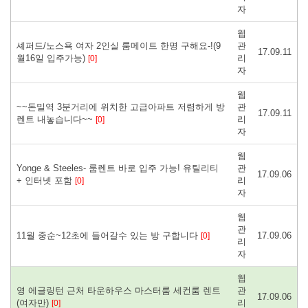
자
웹
셰퍼드/노스욕 여자 2인실 룸메이트 한명 구해요-!(9
관
17.09.11
월16일 입주가능)
리
[0]
자
웹
~~돈밀역 3분거리에 위치한 고급아파트 저렴하게 방
관
17.09.11
렌트 내놓습니다~~
리
[0]
자
웹
Yonge & Steeles- 룸렌트 바로 입주 가능! 유틸리티
관
17.09.06
+ 인터넷 포함
리
[0]
자
웹
관
11월 중순~12초에 들어갈수 있는 방 구합니다
17.09.06
[0]
리
자
웹
영 에글링턴 근처 타운하우스 마스터룸 세컨룸 렌트
관
17.09.06
(여자만)
리
[0]