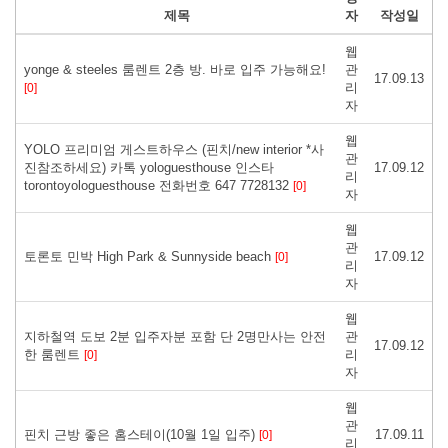
제목
자
작성일
웹
yonge & steeles 룸렌트 2층 방. 바로 입주 가능해요!
관
17.09.13
리
[0]
자
웹
YOLO 프리미엄 게스트하우스 (핀치/new interior *사
관
진참조하세요) 카톡 yologuesthouse 인스타
17.09.12
리
torontoyologuesthouse 전화번호 647 7728132
[0]
자
웹
관
토론토 민박 High Park & Sunnyside beach
17.09.12
[0]
리
자
웹
지하철역 도보 2분 입주자분 포함 단 2명만사는 안전
관
17.09.12
한 룸렌트
리
[0]
자
웹
관
핀치 근방 좋은 홈스테이(10월 1일 입주)
17.09.11
[0]
리