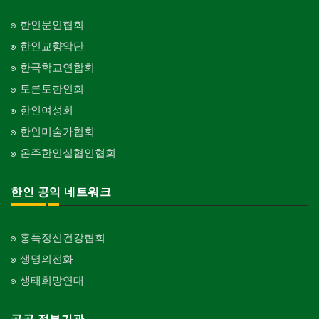
한인문인협회
한인교향악단
한국학교연합회
토론토한인회
한인여성회
한인미술가협회
온주한인실협인협회
한인 공익 네트워크
홍푹정신건강협회
생명의전화
생태희망연대