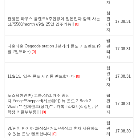
자
웹
괜찮은 하우스 룸렌트//주인없이 일본인과 함께 사는
관
17.08.31
집//$580/month //9월 25일 입주가능!!
리
[0]
자
웹
다운타운 Osgoode station 1분거리 콘도 거실렌트 (9
관
17.08.31
월 2일부터~)
리
[0]
자
웹
관
11월1일 입주 콘도 세컨룸 렌트합니다
17.08.31
[0]
리
자
노스욕한인촌) 교통,상업,거주 중심
웹
지,Yonge/Sheppard(서브웨이) 뉴 콘도 2 Bed+2
관
17.08.31
Wash ** 전체렌트(장기)** . 카톡 ih1427,(직장인, 유
리
학생,커플부부등|| |
자
[0]
웹
영/핀치 반지하 화장실+거실+냉장고 혼자 사용하실
관
17.08.30
수 있는 큰방 렌트합니다
리
[0]