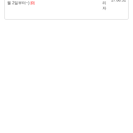
17.08.31
월 2일부터~)
리
[0]
자