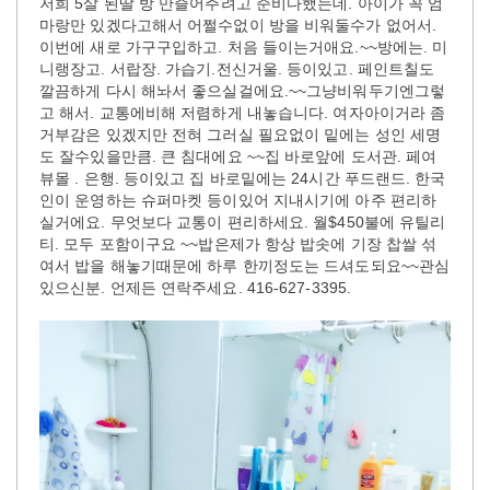
저희 5살 된딸 방 만즐어주려고 준비다했는데. 아이가 꼭 엄
마랑만 있겠다고해서 어쩔수없이 방을 비워둘수가 없어서.
이번에 새로 가구구입하고. 처음 들이는거애요.~~방에는. 미
니랭장고. 서랍장. 가습기.전신거울. 등이있고. 페인트칠도
깔끔하게 다시 해놔서 좋으실걸에요.~~그냥비워두기엔그렇
고 해서. 교통에비해 저렴하게 내놓습니다. 여자아이거라 좀
거부감은 있겠지만 전혀 그러실 필요없이 밑에는 성인 세명
도 잘수있을만큼. 큰 침대에요 ~~집 바로앞에 도서관. 페여
뷰몰 . 은행. 등이있고 집 바로밑에는 24시간 푸드랜드. 한국
인이 운영하는 슈퍼마켓 등이있어 지내시기에 아주 편리하
실거에요. 무엇보다 교통이 편리하세요. 월$450불에 유틸리
티. 모두 포함이구요 ~~밥은제가 항상 밥솟에 기장 찹쌀 섞
여서 밥을 해놓기때문에 하루 한끼정도는 드셔도되요~~관심
있으신분. 언제든 연락주세요. 416-627-3395.