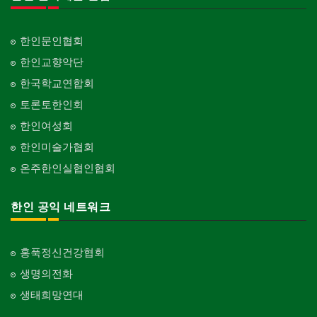
한인문인협회
한인교향악단
한국학교연합회
토론토한인회
한인여성회
한인미술가협회
온주한인실협인협회
한인 공익 네트워크
홍푹정신건강협회
생명의전화
생태희망연대