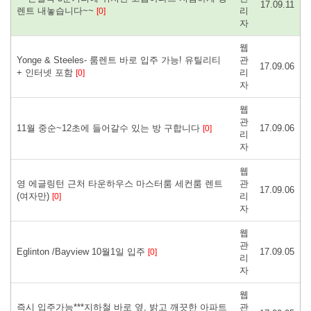
17.09.11
렌트 내놓습니다~~
리
[0]
자
웹
Yonge & Steeles- 룸렌트 바로 입주 가능! 유틸리티
관
17.09.06
+ 인터넷 포함
리
[0]
자
웹
관
11월 중순~12초에 들어갈수 있는 방 구합니다
17.09.06
[0]
리
자
웹
영 에글링턴 근처 타운하우스 마스터룸 세컨룸 렌트
관
17.09.06
(여자만)
리
[0]
자
웹
관
Eglinton /Bayview 10월1일 입주
17.09.05
[0]
리
자
웹
즉시 입주가능***지하철 바로 옆, 밝고 깨끗한 아파트
관