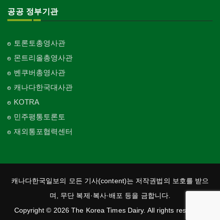
공공 정부기관
토론토총영사관
몬트리올총영사관
벤쿠버총영사관
캐나다한국대사관
KOTRA
민주평통토론토
재외통포협력센터
캐나다한국일보의 모든 기사(content)는 저작권법의 보호를 받으
며, 무단 복제·복사·배포 등을 금합니다.
Copyright © 2026 The Korea Times Dairy. All rights reserved.