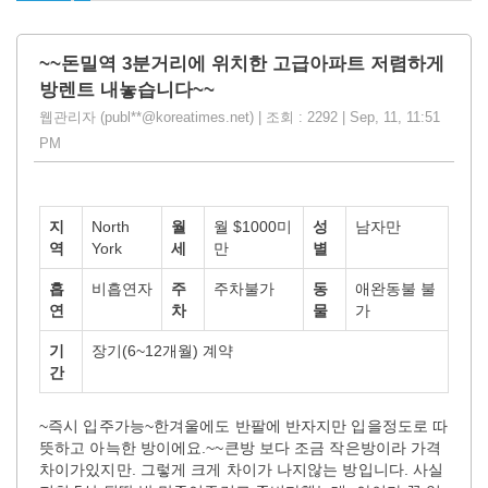
~~돈밀역 3분거리에 위치한 고급아파트 저렴하게
방렌트 내놓습니다~~
웹관리자 (publ**@koreatimes.net) | 조회 : 2292 | Sep, 11, 11:51
PM
지
North
월
월 $1000미
성
남자만
역
York
세
만
별
흡
비흡연자
주
주차불가
동
애완동불 불
연
차
물
가
기
장기(6~12개월) 계약
간
~즉시 입주가능~한겨울에도 반팔에 반자지만 입을정도로 따
뜻하고 아늑한 방이에요.~~큰방 보다 조금 작은방이라 가격
차이가있지만. 그렇게 크게 차이가 나지않는 방입니다. 사실