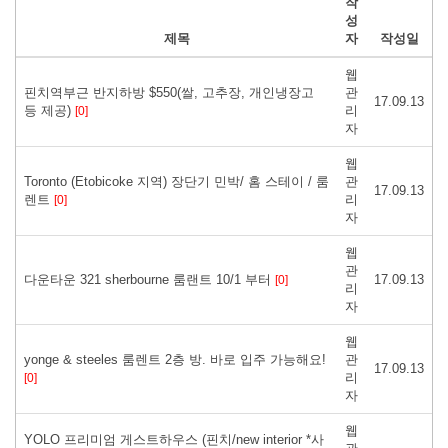
작
성
제목
자
작성일
웹
핀치역부근 반지하방 $550(쌀, 고추장, 개인냉장고
관
17.09.13
등 제공)
리
[0]
자
웹
Toronto (Etobicoke 지역) 장단기 민박/ 홈 스테이 / 룸
관
17.09.13
렌트
리
[0]
자
웹
관
다운타운 321 sherbourne 룸랜트 10/1 부터
17.09.13
[0]
리
자
웹
yonge & steeles 룸렌트 2층 방. 바로 입주 가능해요!
관
17.09.13
리
[0]
자
웹
YOLO 프리미엄 게스트하우스 (핀치/new interior *사