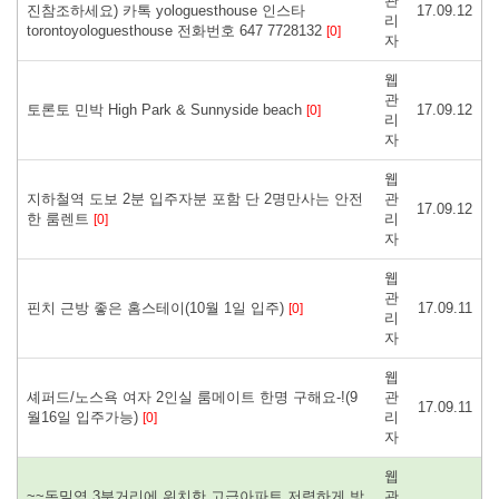
관
진참조하세요) 카톡 yologuesthouse 인스타
17.09.12
리
torontoyologuesthouse 전화번호 647 7728132
[0]
자
웹
관
토론토 민박 High Park & Sunnyside beach
17.09.12
[0]
리
자
웹
지하철역 도보 2분 입주자분 포함 단 2명만사는 안전
관
17.09.12
한 룸렌트
리
[0]
자
웹
관
핀치 근방 좋은 홈스테이(10월 1일 입주)
17.09.11
[0]
리
자
웹
셰퍼드/노스욕 여자 2인실 룸메이트 한명 구해요-!(9
관
17.09.11
월16일 입주가능)
리
[0]
자
웹
~~돈밀역 3분거리에 위치한 고급아파트 저렴하게 방
관