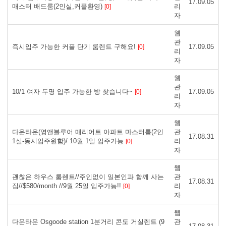
17.09.05
매스터 배드룸(2인실,커플환영)
리
[0]
자
웹
관
즉시입주 가능한 커플 단기 룸렌트 구해요!
17.09.05
[0]
리
자
웹
관
10/1 여자 두명 입주 가능한 방 찾습니다~
17.09.05
[0]
리
자
웹
다운타운(영앤블루어 매리어트 아파트 마스터룸(2인
관
17.08.31
1실-동시입주원함)/ 10월 1일 입주가능
리
[0]
자
웹
괜찮은 하우스 룸렌트//주인없이 일본인과 함께 사는
관
17.08.31
집//$580/month //9월 25일 입주가능!!
리
[0]
자
웹
다운타운 Osgoode station 1분거리 콘도 거실렌트 (9
관