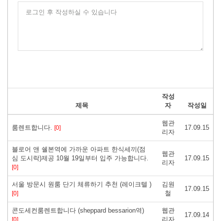
로그인 후 작성하실 수 있습니다
작성
제목
자
작성일
웹관
룸렌트합니다.
17.09.15
[0]
리자
블로어 앤 쉘본역에 가까운 아파트 한식세끼(점
웹관
심 도시락)제공 10월 19일부터 입주 가능합니다.
17.09.15
리자
[0]
서울 방문시 원룸 단기 체류하기 추천 (레이크텔 )
김원
17.09.15
철
[0]
콘도세컨룸렌트합니다 (sheppard bessarion역)
웹관
17.09.14
리자
[0]