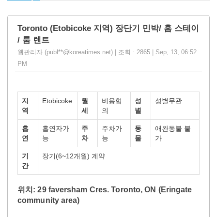
Toronto (Etobicoke 지역) 장단기 민박/ 홈 스테이
/ 룸 렌트
웹관리자 (publ**@koreatimes.net) | 조회 : 2865 | Sep, 13, 06:52
PM
지
Etobicoke
월
비용협
성
성별무관
역
세
의
별
흡
흡연자가
주
주차가
동
애완동불 불
연
능
차
능
물
가
기
장기(6~12개월) 계약
간
위치: 29 faversham Cres. Toronto, ON (Eringate
community area)