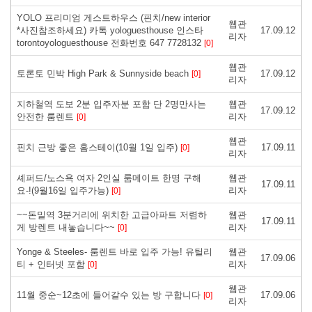
YOLO 프리미엄 게스트하우스 (핀치/new interior
웹관
*사진참조하세요) 카톡 yologuesthouse 인스타
17.09.12
리자
torontoyologuesthouse 전화번호 647 7728132
[0]
웹관
토론토 민박 High Park & Sunnyside beach
17.09.12
[0]
리자
지하철역 도보 2분 입주자분 포함 단 2명만사는
웹관
17.09.12
안전한 룸렌트
리자
[0]
웹관
핀치 근방 좋은 홈스테이(10월 1일 입주)
17.09.11
[0]
리자
셰퍼드/노스욕 여자 2인실 룸메이트 한명 구해
웹관
17.09.11
요-!(9월16일 입주가능)
리자
[0]
~~돈밀역 3분거리에 위치한 고급아파트 저렴하
웹관
17.09.11
게 방렌트 내놓습니다~~
리자
[0]
Yonge & Steeles- 룸렌트 바로 입주 가능! 유틸리
웹관
17.09.06
티 + 인터넷 포함
리자
[0]
웹관
11월 중순~12초에 들어갈수 있는 방 구합니다
17.09.06
[0]
리자