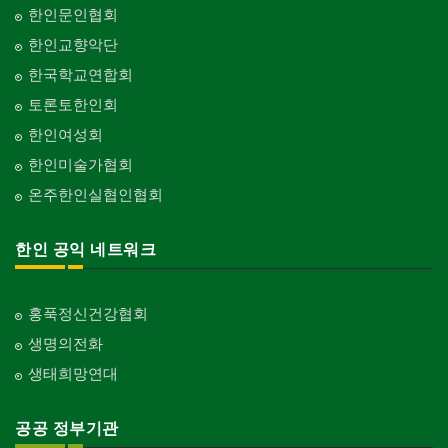
한인문인협회
한인교향악단
한국학교연합회
토론토한인회
한인여성회
한인미술가협회
온주한인실협인협회
한인 공익 네트워크
홍푹정신건강협회
생명의전화
생태희망연대
공공 정부기관