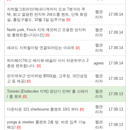
지하철그린라인/케네디역까지 도보 7분거리 주
웹관
택, 밝고 깔끔한 반지하 2베드룸 렌트, 단독 화장
17.09.14
리자
실, 출입구별도, 10월 1일 입주가능
[0]
North york, Finch 지역 꺠끗하고 조용한 반지하
웹관
17.09.14
방 룸렌트합니다(사진)
리자
[0]
웹관
셰퍼드 지하철이랑 연결되어있는 아파트
17.09.14
[0]
리자
하이웨이7하고 베이뷰-레슬리 사이 타운하우스 2
agnes
17.09.14
층방 렌트합니다.
[0]
핀치역부근 반지하방 $550(쌀, 고추장, 개인냉장
웹관
17.09.13
고 등 제공)
리자
[0]
Toronto (Etobicoke 지역) 장단기 민박/ 홈 스테이
웹관
17.09.13
/ 룸 렌트
리자
[0]
웹관
다운타운 321 sherbourne 룸랜트 10/1 부터
17.09.13
[0]
리자
yonge & steeles 룸렌트 2층 방. 바로 입주 가능
웹관
17.09.13
해요!
리자
[0]