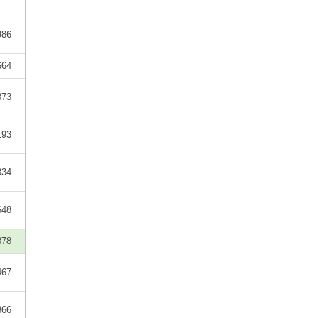
986
664
373
193
334
648
378
467
866