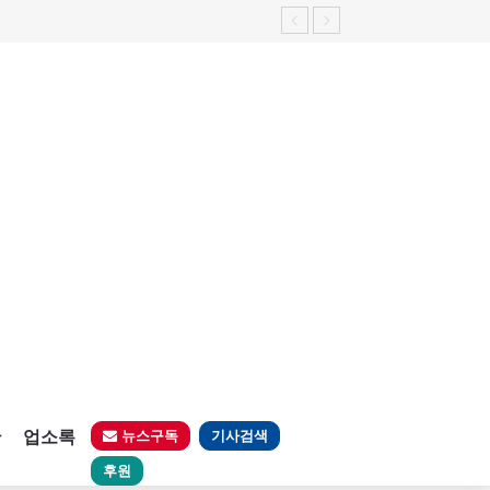
판
업소록
뉴스구독
기사검색
후원