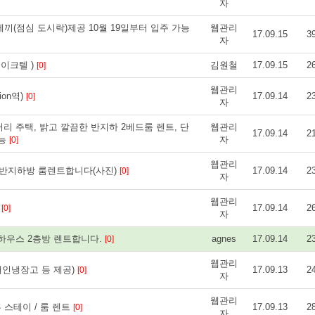
자
끼(점심 도시락)제공 10월 19일부터 입주 가능
웹관리
17.09.15
3
자
레이크텔 )
김원철
17.09.15
2
[0]
웹관리
ion역)
17.09.14
2
[0]
자
 주택, 밝고 깔끔한 반지하 2베드룸 렌트, 단
웹관리
17.09.14
2
가능
자
[0]
웹관리
조용한 반지하방 룸렌트합니다(사진)
17.09.14
2
[0]
자
웹관리
트
17.09.14
2
[0]
자
하우스 2층방 렌트합니다.
agnes
17.09.14
2
[0]
웹관리
 개인냉장고 등 제공)
17.09.13
2
[0]
자
웹관리
/ 홈 스테이 / 룸 렌트
17.09.13
2
[0]
자