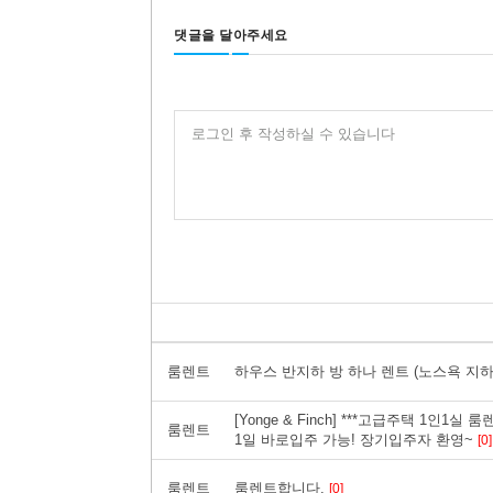
댓글을 달아주세요
로그인 후 작성하실 수 있습니다
룸렌트
하우스 반지하 방 하나 렌트 (노스욕 지
[Yonge & Finch] ***고급주택 1인1
룸렌트
1일 바로입주 가능! 장기입주자 환영~
[0]
룸렌트
룸렌트합니다.
[0]