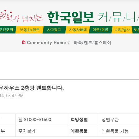
Community Home
하숙/렌트/홈스테이
운하우스 2층방 렌트합니다.
 14, 05:47 PM
비
월 $1000~$1500
희망성별
성별무관
여부
주차불가
애완동물
애완동물 가능