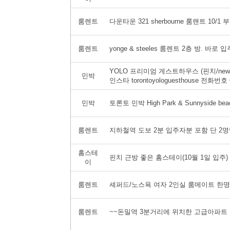
룸렌트
다운타운 321 sherbourne 룸랜트 10/1 
룸렌트
yonge & steeles 룸렌트 2층 방. 바로
YOLO 프리미엄 게스트하우스 (핀치/new int
민박
인스타 torontoyologuesthouse 전화번호 
민박
토론토 민박 High Park & Sunnyside be
룸렌트
지하철역 도보 2분 입주자분 포함 단 2
홈스테
핀치 근방 좋은 홈스테이(10월 1일 입주)
이
룸렌트
셰퍼드/노스욕 여자 2인실 룸메이트 한명 
룸렌트
~~돈밀역 3분거리에 위치한 고급아파트