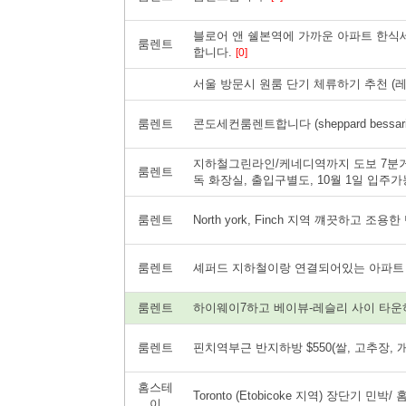
블로어 앤 쉘본역에 가까운 아파트 한식세
룸렌트
합니다.
[0]
서울 방문시 원룸 단기 체류하기 추천 (
룸렌트
콘도세컨룸렌트합니다 (sheppard bessar
지하철그린라인/케네디역까지 도보 7분거리
룸렌트
독 화장실, 출입구별도, 10월 1일 입주
룸렌트
North york, Finch 지역 꺠끗하고 
룸렌트
셰퍼드 지하철이랑 연결되어있는 아파
룸렌트
하이웨이7하고 베이뷰-레슬리 사이 타운
룸렌트
핀치역부근 반지하방 $550(쌀, 고추장,
홈스테
Toronto (Etobicoke 지역) 장단기 민박
이