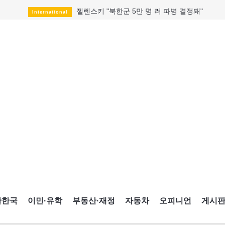
젤렌스키 "북한군 5만 명 러 파병 결정돼"
International
모즈타바 하메네이 모습 드러내나
HotNews
월 228달러 오젬픽이 75달러로
HotNews
美, 첫 mRNA 독감백신 승인
HotNews
조부모 쏘고 스쿨버스 탄 14세
International
한일 청년들 "야스쿠니 무단 합사 철회하라"
International
AI와 사랑에 빠졌다는 당신의 고백
Opinion
캐나다에서 배우는 ‘한국’
CultureSports
CNE에 한국의 맛과 멋 스며든다
HotNews
간한국
이민·유학
부동산·재정
자동차
오피니언
게시