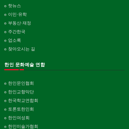
핫뉴스
이민·유학
부동산·재정
주간한국
업소록
찾아오시는 길
한인 문화예술 연합
한인문인협회
한인교향악단
한국학교연합회
토론토한인회
한인여성회
한인미술가협회