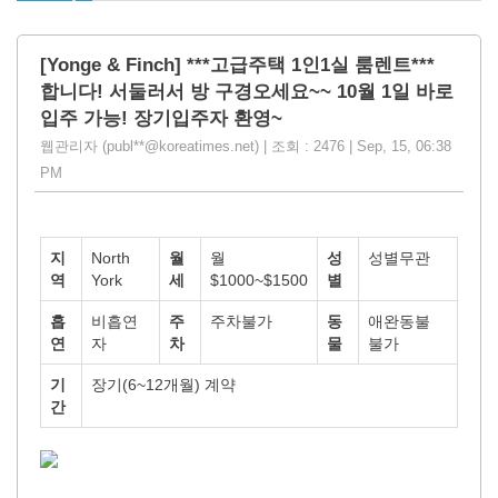
[Yonge & Finch] ***고급주택 1인1실 룸렌트***
합니다! 서둘러서 방 구경오세요~~ 10월 1일 바로
입주 가능! 장기입주자 환영~
웹관리자 (publ**@koreatimes.net) | 조회 : 2476 | Sep, 15, 06:38
PM
지
North
월
월
성
성별무관
역
York
세
$1000~$1500
별
흡
비흡연
주
주차불가
동
애완동불
연
자
차
물
불가
기
장기(6~12개월) 계약
간