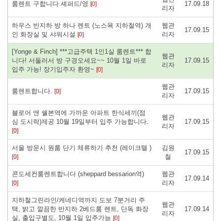
룸렌트 구합니다 셰퍼드/영
17.09.18
[0]
리자
하우스 반지하 방 하나 렌트 (노스욕 지하철역) 개
웹관
17.09.15
인 화장실 및 샤워시설
리자
[0]
[Yonge & Finch] ***고급주택 1인1실 룸렌트*** 합
웹관
니다! 서둘러서 방 구경오세요~~ 10월 1일 바로
17.09.15
리자
입주 가능! 장기입주자 환영~
[0]
웹관
룸렌트합니다.
17.09.15
[0]
리자
블로어 앤 쉘본역에 가까운 아파트 한식세끼(점
웹관
심 도시락)제공 10월 19일부터 입주 가능합니다.
17.09.15
리자
[0]
서울 방문시 원룸 단기 체류하기 추천 (레이크텔 )
김원
17.09.15
철
[0]
콘도세컨룸렌트합니다 (sheppard bessarion역)
웹관
17.09.14
리자
[0]
지하철그린라인/케네디역까지 도보 7분거리 주
웹관
택, 밝고 깔끔한 반지하 2베드룸 렌트, 단독 화장
17.09.14
리자
실, 출입구별도, 10월 1일 입주가능
[0]