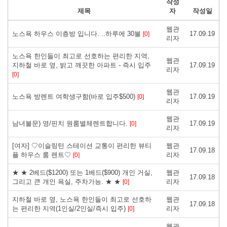
작성
제목
자
작성일
웹관
노스욕 하우스 이층방 입니다. ..하루에 30불
17.09.19
[0]
리자
노스욕 한인들이 최고로 선호하는 편리한 지역,
웹관
지하철 바로 옆, 밝고 깨끗한 아파트 - 즉시 입주
17.09.19
리자
[0]
웹관
노스욕 방렌트 여학생구함(바로 입주$500)
17.09.19
[0]
리자
웹관
남녀불문) 영/핀치 원룸별체렌트합니다.
17.09.19
[0]
리자
[여자] ♡이슬링턴 스테이션 교통이 편리한 뷰티
웹관
17.09.18
플 하우스 룸 렌트♡
리자
[0]
★ ★ 2베드($1200) 또는 1베드($900) 개인 거실,
웹관
17.09.18
그리고 큰 개인 욕실, 주차가능. ★ ★
리자
[0]
지하철 바로 옆, 노스욕 한인들이 최고로 선호하
웹관
17.09.18
는 편리한 지역(1인실/2인실/즉시 입주)
리자
[0]
웹관