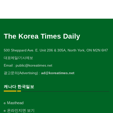
The Korea Times Daily
500 Sheppard Ave. E. Unit 206 & 305A, North York, ON M2N 6H7
대표메일/기사제보
Email : public@koreatimes.net
광고문의(Advertising) :
ad@koreatimes.net
캐나다 한국일보
Masthead
온라인지면 보기