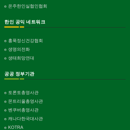
온주한인실협인협회
한인 공익 네트워크
홍푹정신건강협회
생명의전화
생태희망연대
공공 정부기관
토론토총영사관
몬트리올총영사관
벤쿠버총영사관
캐나다한국대사관
KOTRA