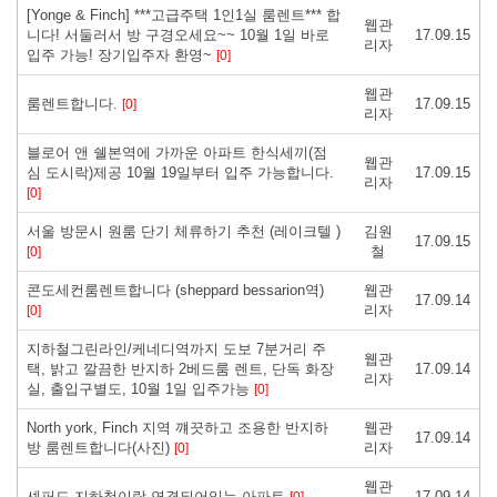
[Yonge & Finch] ***고급주택 1인1실 룸렌트*** 합
웹관
니다! 서둘러서 방 구경오세요~~ 10월 1일 바로
17.09.15
리자
입주 가능! 장기입주자 환영~
[0]
웹관
룸렌트합니다.
17.09.15
[0]
리자
블로어 앤 쉘본역에 가까운 아파트 한식세끼(점
웹관
심 도시락)제공 10월 19일부터 입주 가능합니다.
17.09.15
리자
[0]
서울 방문시 원룸 단기 체류하기 추천 (레이크텔 )
김원
17.09.15
철
[0]
콘도세컨룸렌트합니다 (sheppard bessarion역)
웹관
17.09.14
리자
[0]
지하철그린라인/케네디역까지 도보 7분거리 주
웹관
택, 밝고 깔끔한 반지하 2베드룸 렌트, 단독 화장
17.09.14
리자
실, 출입구별도, 10월 1일 입주가능
[0]
North york, Finch 지역 꺠끗하고 조용한 반지하
웹관
17.09.14
방 룸렌트합니다(사진)
리자
[0]
웹관
셰퍼드 지하철이랑 연결되어있는 아파트
17.09.14
[0]