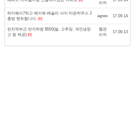
리자
하이웨이7하고 베이뷰-레슬리 사이 타운하우스 2
agnes
17.09.14
층방 렌트합니다.
[0]
핀치역부근 반지하방 $550(쌀, 고추장, 개인냉장
웹관
17.09.13
고 등 제공)
리자
[0]