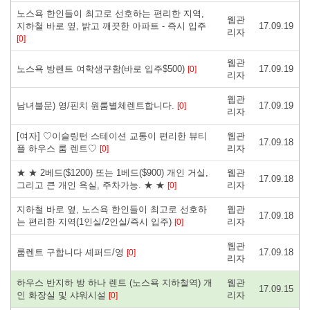
노스욕 한인들이 최고로 선호하는 편리한 지역,
웹관
지하철 바로 옆, 밝고 깨끗한 아파트 - 즉시 입주
17.09.19
리자
[0]
웹관
노스욕 방렌트 여학생구함(바로 입주$500)
17.09.19
[0]
리자
웹관
남녀불문) 영/핀치 원룸별체렌트합니다.
17.09.19
[0]
리자
[여자] ♡이슬링턴 스테이션 교통이 편리한 뷰티
웹관
17.09.18
플 하우스 룸 렌트♡
리자
[0]
★ ★ 2베드($1200) 또는 1베드($900) 개인 거실,
웹관
17.09.18
그리고 큰 개인 욕실, 주차가능. ★ ★
리자
[0]
지하철 바로 옆, 노스욕 한인들이 최고로 선호하
웹관
17.09.18
는 편리한 지역(1인실/2인실/즉시 입주)
리자
[0]
웹관
룸렌트 구합니다 셰퍼드/영
17.09.18
[0]
리자
하우스 반지하 방 하나 렌트 (노스욕 지하철역) 개
웹관
17.09.15
인 화장실 및 샤워시설
리자
[0]