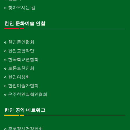
찾아오시는 길
한인 문화예술 연합
한인문인협회
한인교향악단
한국학교연합회
토론토한인회
한인여성회
한인미술가협회
온주한인실협인협회
한인 공익 네트워크
홍푹정신건강협회