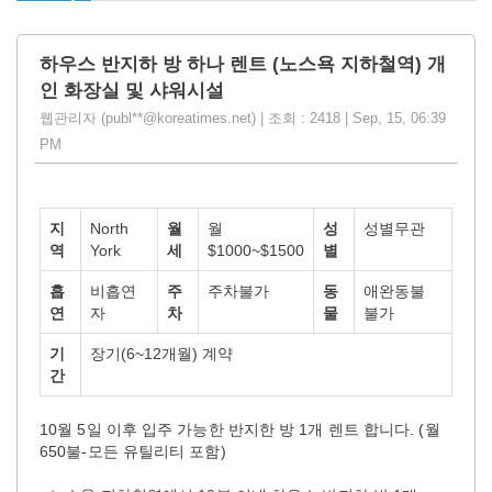
하우스 반지하 방 하나 렌트 (노스욕 지하철역) 개
인 화장실 및 샤워시설
웹관리자 (publ**@koreatimes.net) | 조회 : 2418 | Sep, 15, 06:39
PM
지
North
월
월
성
성별무관
역
York
세
$1000~$1500
별
흡
비흡연
주
주차불가
동
애완동불
연
자
차
물
불가
기
장기(6~12개월) 계약
간
10월 5일 이후 입주 가능한 반지한 방 1개 렌트 합니다. (월
650불-모든 유틸리티 포함)