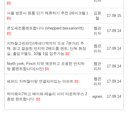
리자
[0]
서울 방문시 원룸 단기 체류하기 추천 (레이크텔 )
김원
17.09.15
철
[0]
콘도세컨룸렌트합니다 (sheppard bessarion역)
웹관
17.09.14
리자
[0]
지하철그린라인/케네디역까지 도보 7분거리 주
웹관
택, 밝고 깔끔한 반지하 2베드룸 렌트, 단독 화장
17.09.14
리자
실, 출입구별도, 10월 1일 입주가능
[0]
North york, Finch 지역 꺠끗하고 조용한 반지하
웹관
17.09.14
방 룸렌트합니다(사진)
리자
[0]
웹관
셰퍼드 지하철이랑 연결되어있는 아파트
17.09.14
[0]
리자
하이웨이7하고 베이뷰-레슬리 사이 타운하우스 2
agnes
17.09.14
층방 렌트합니다.
[0]