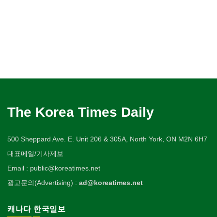
The Korea Times Daily
500 Sheppard Ave. E. Unit 206 & 305A, North York, ON M2N 6H7
대표메일/기사제보
Email : public@koreatimes.net
광고문의(Advertising) :
ad@koreatimes.net
캐나다 한국일보