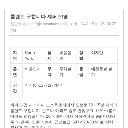
룸렌트 구합니다 셰퍼드/영
웹관리자 (publ**@koreatimes.net) | 조회 : 2442 | Sep, 18, 06:37
PM
지
North
월
비용협
성
여자만
역
York
세
의
별
흡
비흡연자
주
주차불
동
애완동불 불
연
차
가
물
가
기
장기(6~12개월) 계약
간
셰퍼드/영 사거리나 노스욕센터에서 도보로 10~15분 거리에
룸렌트 구합니다. 콘도나 아파트 방도 괜찮구요 하우스/홈스
테이도 괜찮습니다. 20대 초반 여자 직장인이고 9월 마지막
주 (다음주) 입주 가능한 곳으로요. 647-979-5034 로 연락
주시면 감사하겠습니다.