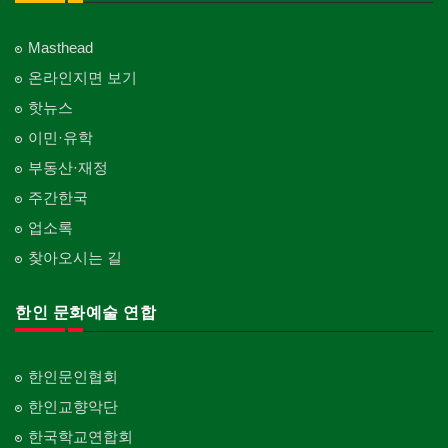
Masthead
온라인지면 보기
핫뉴스
이민·유학
부동산·재정
주간한국
업소록
찾아오시는 길
한인 문화예술 연합
한인문인협회
한인교향악단
한국학교연합회