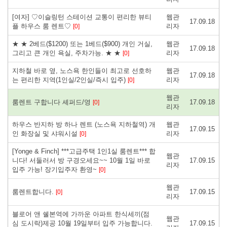
[여자] ♡이슬링턴 스테이션 교통이 편리한 뷰티
웹관
17.09.18
플 하우스 룸 렌트♡
리자
[0]
★ ★ 2베드($1200) 또는 1베드($900) 개인 거실,
웹관
17.09.18
그리고 큰 개인 욕실, 주차가능. ★ ★
리자
[0]
지하철 바로 옆, 노스욕 한인들이 최고로 선호하
웹관
17.09.18
는 편리한 지역(1인실/2인실/즉시 입주)
리자
[0]
웹관
룸렌트 구합니다 셰퍼드/영
17.09.18
[0]
리자
하우스 반지하 방 하나 렌트 (노스욕 지하철역) 개
웹관
17.09.15
인 화장실 및 샤워시설
리자
[0]
[Yonge & Finch] ***고급주택 1인1실 룸렌트*** 합
웹관
니다! 서둘러서 방 구경오세요~~ 10월 1일 바로
17.09.15
리자
입주 가능! 장기입주자 환영~
[0]
웹관
룸렌트합니다.
17.09.15
[0]
리자
블로어 앤 쉘본역에 가까운 아파트 한식세끼(점
웹관
심 도시락)제공 10월 19일부터 입주 가능합니다.
17.09.15