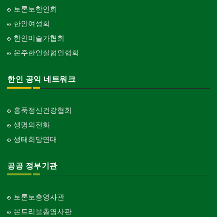
토론토한인회
한인여성회
한인미술가협회
온주한인실협인협회
한인 공익 네트워크
홍푹정신건강협회
생명의전화
생태희망연대
공공 정부기관
토론토총영사관
몬트리올총영사관