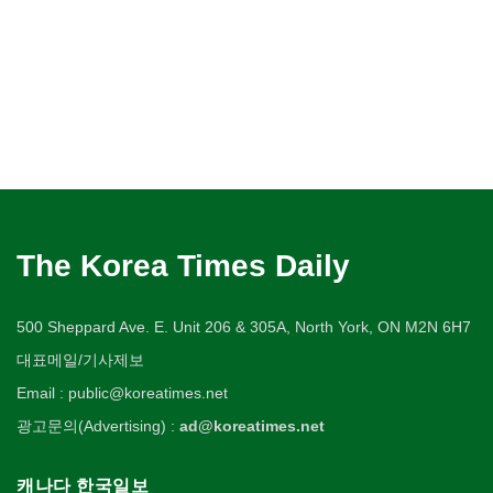
The Korea Times Daily
500 Sheppard Ave. E. Unit 206 & 305A, North York, ON M2N 6H7
대표메일/기사제보
Email : public@koreatimes.net
광고문의(Advertising) :
ad@koreatimes.net
캐나다 한국일보