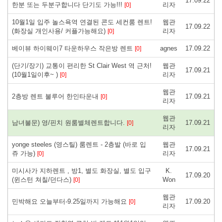
17.09.22
한분 또는 두분구합니다 단기도 가능!!!
리자
[0]
10월1일 입주 놀스욕역 연결된 콘도 세컨룸 렌트!
웹관
17.09.22
(화장실 개인사용/ 커플가능해요)
리자
[0]
베이뷰 하이웨이7 타운하우스 작은방 렌트
agnes
17.09.22
[0]
(단기/장기) 교통이 편리한 St Clair West 역 근처!
웹관
17.09.21
(10월1일이후~ )
리자
[0]
웹관
2층방 렌트 불루어 한인타운내
17.09.21
[0]
리자
웹관
남녀불문) 영/핀치 원룸별체렌트합니다.
17.09.21
[0]
리자
yonge steeles (영스틸) 룸렌트 - 2층발 (바로 입
웹관
17.09.21
쥬 가능)
리자
[0]
미시사가 지하렌트 , 방1, 별도 화장실, 별도 입구
K.
17.09.20
(윈스턴 쳐칠/던다스)
Won
[0]
웹관
민박해요 오늘부터-9.25일까지 가능해요
17.09.20
[0]
리자