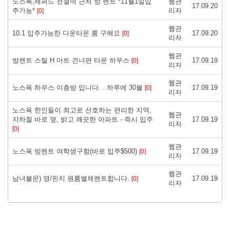
노스욕,셰퍼드 전철역 근처 방 렌트 *11월1일입
웹관
17.09.20
주가능*
리자
[0]
웹관
10.1 입주가능한 다운타운 룸 구해요
17.09.20
[0]
리자
웹관
방렌트 스틸 H 마트 건너편 타운 하우스
17.09.19
[0]
리자
웹관
노스욕 하우스 이층방 입니다. ..하루에 30불
17.09.19
[0]
리자
노스욕 한인들이 최고로 선호하는 편리한 지역,
웹관
지하철 바로 옆, 밝고 깨끗한 아파트 - 즉시 입주
17.09.19
리자
[0]
웹관
노스욕 방렌트 여학생구함(바로 입주$500)
17.09.19
[0]
리자
웹관
남녀불문) 영/핀치 원룸별체렌트합니다.
17.09.19
[0]
리자