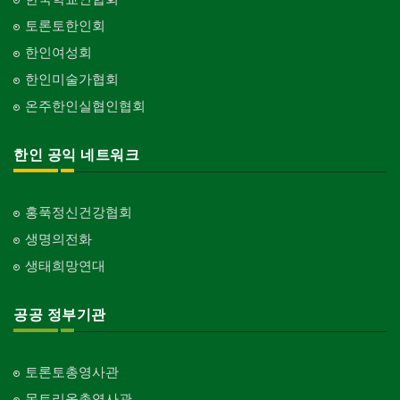
토론토한인회
한인여성회
한인미술가협회
온주한인실협인협회
한인 공익 네트워크
홍푹정신건강협회
생명의전화
생태희망연대
공공 정부기관
토론토총영사관
몬트리올총영사관