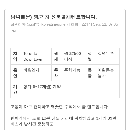
남녀불문) 영/핀치 원룸별체렌트합니다.
웹관리자 (publ**@koreatimes.net) | 조회 : 2247 | Sep, 21, 07:35
PM
지
Toronto-
월
월 $2500
성
성별무관
역
Downtown
세
이상
별
흡
비흡연자
주
주차가능
동
애완동불
연
차
물
불가
기
장기(6~12개월) 계약
간
교통이 아주 편리하고 깨끗한 주택에서 룸 렌트합니다.
핀치역에서 도보 10분 정도 거리에 위치해있고 3개의 39번
버스가 낮시간 운행하고