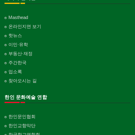
Masthead
온라인지면 보기
핫뉴스
이민·유학
부동산·재정
주간한국
업소록
찾아오시는 길
한인 문화예술 연합
한인문인협회
한인교향악단
한국학교연합회