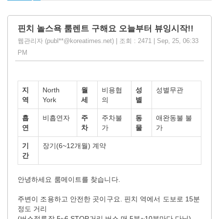
핀치 놀스욕 룸렌트 구해요 오늘부터 뷰잉시작!!
웹관리자 (publ**@koreatimes.net) | 조회 : 2471 | Sep, 25, 06:33
PM
지
North
월
비용협
성
성별무관
역
York
세
의
별
흡
비흡연자
주
주차불
동
애완동불 불
연
차
가
물
가
기
장기(6~12개월) 계약
간
안녕하세요 룸메이트를 찾습니다.
주변이 조용하고 안전한 곳이구요. 핀치 역에서 도보로 15분
정도 거리
(버스정류장 5~6 STOP거리 버스 매 5분~10분마다 다님).