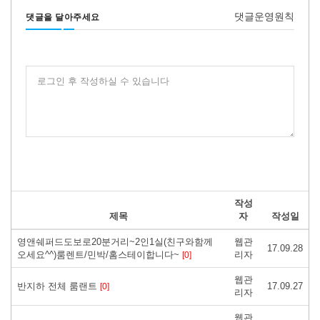
댓글운영원칙
댓글을 달아주세요
로그인 후 작성하실 수 있습니다
작성
제목
자
작성일
영앤쉐퍼드도보로20분거리~2인1실(친구와함께
웹관
17.09.28
오세요^^)룸렌트/민박/홈스테이합니다~
리자
[0]
웹관
반지하 전체 룸랜트
17.09.27
[0]
리자
웹관