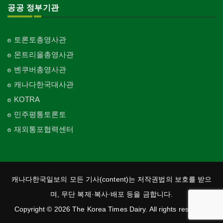
공공 정부기관
토론토총영사관
몬트리올총영사관
벤쿠버총영사관
캐나다한국대사관
KOTRA
민주평통토론토
재외통포협력센터
캐나다한국일보의 모든 기사(content)는 저작권법의 보호를 받으
며, 무단 복제·복사·배포 등을 금합니다.
Copyright © 2026 The Korea Times Dairy. All rights reserved.