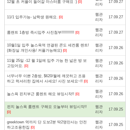
12월 초 커플이 들어갈 마스터룸 구해요 :)
17.09.27
[0]
리자
웹관
11/1 입주가능- 남학생 원해요.
17.09.27
[0]
리자
웹관
룸랜트 1층방 즉시입주 사진첨부!!!!!!!!!!!
17.09.27
[0]
리자
10월1일 입주 놀스욕역 연결된 콘도 세컨룸 렌트!
웹관
17.09.26
(화장실 개인사용/ 커플가능해요)
리자
[0]
11월 25일 -12 월 1일에 입주 가능 한 넓은 방 보
웹관
17.09.26
고있어요.
리자
[0]
너무너무 이쁜 2층방, $620/월에 깨끗하고 조용
웹관
17.09.26
하고 럭셔리한 집에서 사세요! 사진 보세요~!!
리자
[0]
웹관
놀스욕 핀치부근 룸렌트 해요 뷰잉시작!!
17.09.26
[0]
리자
핀치 놀스욕 룸렌트 구해요 오늘부터 뷰잉시작!!
웹관
17.09.25
리자
[0]
greektown 역까지 단 도보2분 딱2명만사는 안전
웹관
17.09.25
하고조용한집
리자
[0]