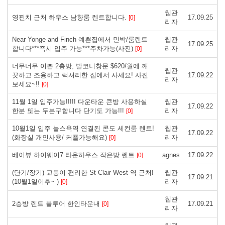
웹관
영핀치 근처 하우스 남향룸 렌트합니다.
17.09.25
[0]
리자
Near Yonge and Finch 예쁜집에서 민박/룸렌트
웹관
17.09.25
합니다***즉시 입주 가능***주차가능(사진)
리자
[0]
너무너무 이쁜 2층방, 발코니창문 $620/월에 깨
웹관
끗하고 조용하고 럭셔리한 집에서 사세요! 사진
17.09.22
리자
보세요~!!
[0]
11월 1일 입주가능!!!!! 다운타운 큰방 사용하실
웹관
17.09.22
한분 또는 두분구합니다 단기도 가능!!!
리자
[0]
10월1일 입주 놀스욕역 연결된 콘도 세컨룸 렌트!
웹관
17.09.22
(화장실 개인사용/ 커플가능해요)
리자
[0]
베이뷰 하이웨이7 타운하우스 작은방 렌트
agnes
17.09.22
[0]
(단기/장기) 교통이 편리한 St Clair West 역 근처!
웹관
17.09.21
(10월1일이후~ )
리자
[0]
웹관
2층방 렌트 불루어 한인타운내
17.09.21
[0]
리자