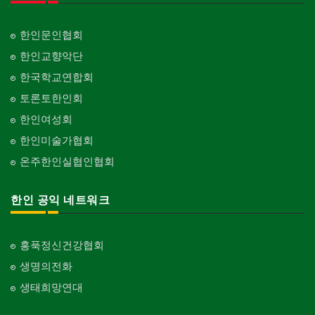
한인문인협회
한인교향악단
한국학교연합회
토론토한인회
한인여성회
한인미술가협회
온주한인실협인협회
한인 공익 네트워크
홍푹정신건강협회
생명의전화
생태희망연대