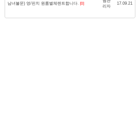
웹관
남녀불문) 영/핀치 원룸별체렌트합니다.
17.09.21
[0]
리자