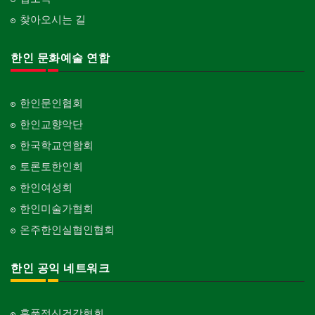
찾아오시는 길
한인 문화예술 연합
한인문인협회
한인교향악단
한국학교연합회
토론토한인회
한인여성회
한인미술가협회
온주한인실협인협회
한인 공익 네트워크
홍푹정신건강협회