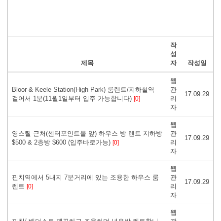
작
성
제목
자
작성일
웹
Bloor & Keele Station(High Park) 룸렌트/지하철역
관
17.09.29
걸어서 1분(11월1일부터 입주 가능합니다)
리
[0]
자
웹
영스틸 근처(센터포인트몰 앞) 하우스 방 렌트 지하방
관
17.09.29
$500 & 2층방 $600 (입주바로가능)
리
[0]
자
웹
핀치역에서 5내지 7분거리에 있는 조용한 하우스 룸
관
17.09.29
렌트
리
[0]
자
웹