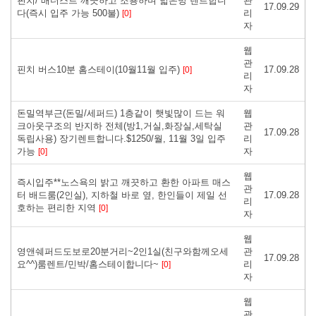
핀치/ 배더스트 깨끗하고 조용하며 넓은방 렌트합니
관
17.09.29
다(즉시 입주 가능 500불)
리
[0]
자
웹
관
핀치 버스10분 홈스테이(10월11월 입주)
17.09.28
[0]
리
자
돈밀역부근(돈밀/세퍼드) 1층같이 햇빛많이 드는 워
웹
크아웃구조의 반지하 전체(방1,거실,화장실,세탁실
관
17.09.28
독립사용) 장기렌트합니다.$1250/월, 11월 3일 입주
리
가능
자
[0]
웹
즉시입주**노스욕의 밝고 깨끗하고 환한 아파트 매스
관
터 배드룸(2인실), 지하철 바로 옆, 한인들이 제일 선
17.09.28
리
호하는 편리한 지역
[0]
자
웹
영앤쉐퍼드도보로20분거리~2인1실(친구와함께오세
관
17.09.28
요^^)룸렌트/민박/홈스테이합니다~
리
[0]
자
웹
관