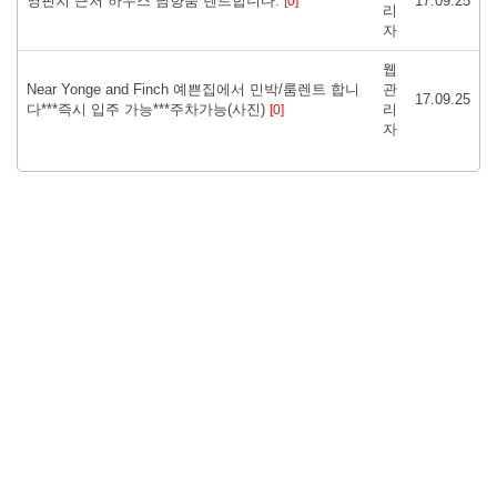
영핀치 근처 하우스 남향룸 렌트합니다.
17.09.25
[0]
리
자
웹
Near Yonge and Finch 예쁜집에서 민박/룸렌트 합니
관
17.09.25
다***즉시 입주 가능***주차가능(사진)
리
[0]
자