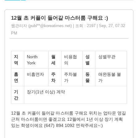
12월 초 커플이 들어갈 마스터룸 구해요 :)
웹관리자 (publ**@koreatimes.net) | 조회 : 2197 | Sep, 27, 07:32
PM
지
North
월
비용협
성
성별무관
역
York
세
의
별
흡
비흡연자
주
주차불
동
애완동불 불
연
차
가
물
가
기
장기(1년 이상) 계약
간
12월 초 커플이 들어갈 마스터룸 구해요 위치는 업타운 영길
근처 마스터룸이면 좋겠고요 12월에서 1년 이상 장기 계획
있는 학생이에요 (647) 894 1092 연락주세요~:)