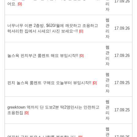
17.09.26
어요.
리
[0]
자
웹
너무너무 이쁜 2층방, $620/월에 깨끗하고 조용하고
관
17.09.26
럭셔리한 집에서 사세요! 사진 보세요~!!
리
[0]
자
웹
관
놀스욕 핀치부근 룸렌트 해요 뷰잉시작!!
17.09.26
[0]
리
자
웹
관
핀치 놀스욕 룸렌트 구해요 오늘부터 뷰잉시작!!
17.09.25
[0]
리
자
웹
greektown 역까지 단 도보2분 딱2명만사는 안전하고
관
17.09.25
조용한집
리
[0]
자
웹
관