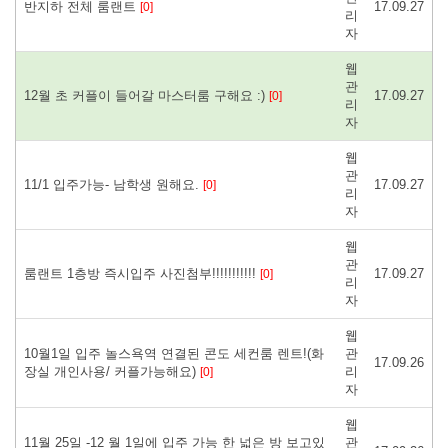
반지하 전체 룸랜트
17.09.27
[0]
리
자
웹
관
12월 초 커플이 들어갈 마스터룸 구해요 :)
17.09.27
[0]
리
자
웹
관
11/1 입주가능- 남학생 원해요.
17.09.27
[0]
리
자
웹
관
룸랜트 1층방 즉시입주 사진첨부!!!!!!!!!!!
17.09.27
[0]
리
자
웹
10월1일 입주 놀스욕역 연결된 콘도 세컨룸 렌트!(화
관
17.09.26
장실 개인사용/ 커플가능해요)
리
[0]
자
웹
11월 25일 -12 월 1일에 입주 가능 한 넓은 방 보고있
관