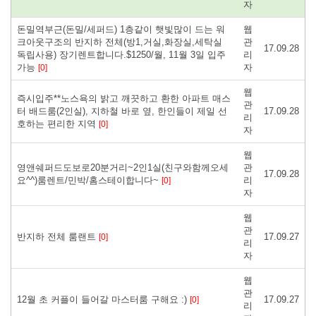
자
돈밀역부근(돈밀/세퍼드) 1층같이 햇빛많이 드는 워
웹
크아웃구조의 반지하 전체(방1,거실,화장실,세탁실
관
17.09.28
독립사용) 장기렌트합니다.$1250/월, 11월 3일 입주
리
가능
자
[0]
웹
즉시입주**노스욕의 밝고 깨끗하고 환한 아파트 매스
관
터 배드룸(2인실), 지하철 바로 옆, 한인들이 제일 선
17.09.28
리
호하는 편리한 지역
[0]
자
웹
영앤쉐퍼드도보로20분거리~2인1실(친구와함께오세
관
17.09.28
요^^)룸렌트/민박/홈스테이합니다~
리
[0]
자
웹
관
반지하 전체 룸랜트
17.09.27
[0]
리
자
웹
관
12월 초 커플이 들어갈 마스터룸 구해요 :)
17.09.27
[0]
리