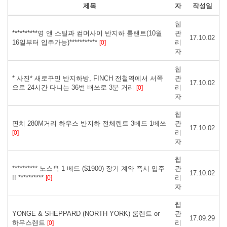
제목
자
작성일
웹
**********영 앤 스틸과 컴머사이 반지하 룸랜트(10월
관
17.10.02
16일부터 입주가능)***********
리
[0]
자
웹
* 사진* 새로꾸민 반지하방, FINCH 전철역에서 서쪽
관
17.10.02
으로 24시간 다니는 36번 뻐쓰로 3분 거리
리
[0]
자
웹
핀치 280M거리 하우스 반지하 전체렌트 3베드 1베쓰
관
17.10.02
리
[0]
자
웹
********** 노스욕 1 베드 ($1900) 장기 계약 즉시 입주
관
17.10.02
!! **********
리
[0]
자
웹
YONGE & SHEPPARD (NORTH YORK) 룸렌트 or
관
17.09.29
하우스렌트
리
[0]