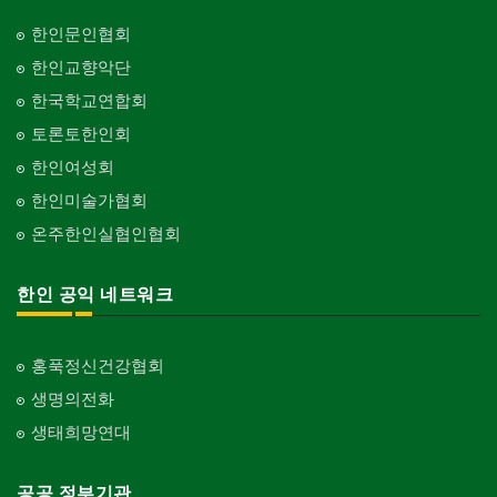
한인문인협회
한인교향악단
한국학교연합회
토론토한인회
한인여성회
한인미술가협회
온주한인실협인협회
한인 공익 네트워크
홍푹정신건강협회
생명의전화
생태희망연대
공공 정부기관