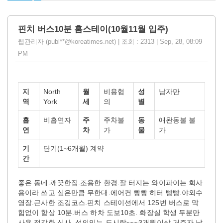
핀치 버스10분 홈스테이(10월11월 입주)
웹관리자 (publ**@koreatimes.net) | 조회 : 2313 | Sep, 28, 08:09
PM
지
North
월
비용협
성
남자만
역
York
세
의
별
흡
비흡연자
주
주차불
동
애완동불 불
연
차
가
물
가
기
단기(1~6개월) 계약
간
좋은 동네.깨끗한집.조용한 환경.잘 터지는 와이파이는 회사
용이라 쓰고 싶은만큼 무한대.에어컨 빵빵 히터 빵빵.야외수
영장.근사한 조깅코스.핀치 스테이션에서 125번 버스로 막
힘없이 항상 10분.버스 하차 도보10초. 화장실 학생 두분만
사용.정갈한 식사. 성의있는 도시락~~~3개월이상 거주자.남