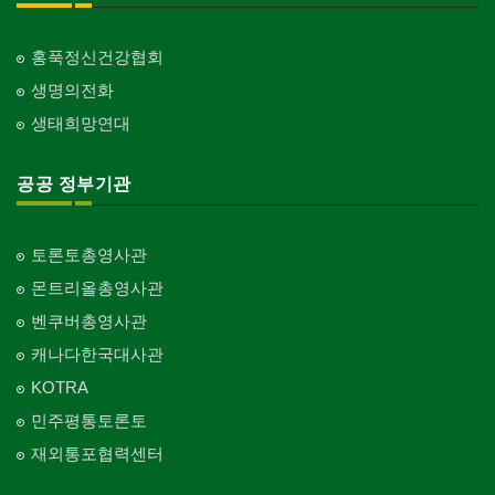
홍푹정신건강협회
생명의전화
생태희망연대
공공 정부기관
토론토총영사관
몬트리올총영사관
벤쿠버총영사관
캐나다한국대사관
KOTRA
민주평통토론토
재외통포협력센터