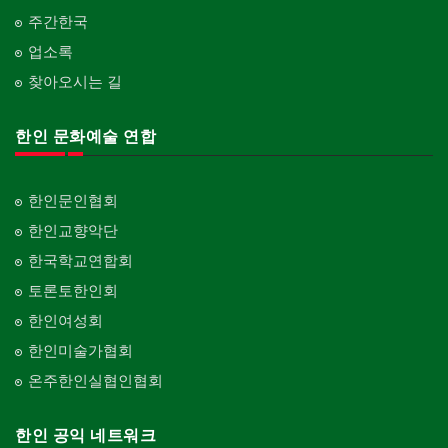
주간한국
업소록
찾아오시는 길
한인 문화예술 연합
한인문인협회
한인교향악단
한국학교연합회
토론토한인회
한인여성회
한인미술가협회
온주한인실협인협회
한인 공익 네트워크