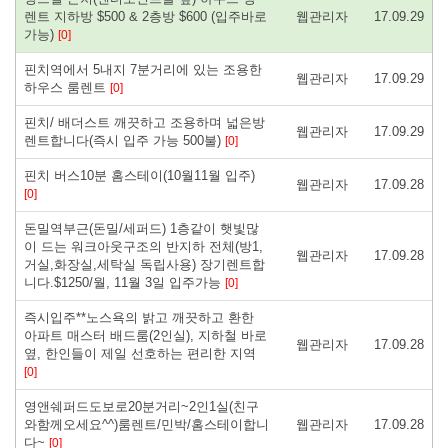
렌트 지하방 $500 & 2층방 $600 (입주바로
웹관리자
17.09.29
가능)
[0]
핀치역에서 5내지 7분거리에 있는 조용한
웹관리자
17.09.29
하우스 룸렌트
[0]
핀치/ 배더스트 깨끗하고 조용하며 넓은방
웹관리자
17.09.29
렌트합니다(즉시 입주 가능 500불)
[0]
핀치 버스10분 홈스테이(10월11월 입주)
웹관리자
17.09.28
[0]
돈밀역부근(돈밀/세퍼드) 1층같이 햇빛많
이 드는 워크아웃구조의 반지하 전체(방1,
웹관리자
17.09.28
거실,화장실,세탁실 독립사용) 장기렌트합
니다.$1250/월, 11월 3일 입주가능
[0]
즉시입주**노스욕의 밝고 깨끗하고 환한
아파트 매스터 배드룸(2인실), 지하철 바로
웹관리자
17.09.28
옆, 한인들이 제일 선호하는 편리한 지역
[0]
영앤쉐퍼드도보로20분거리~2인1실(친구
와함께오세요^^)룸렌트/민박/홈스테이합니
웹관리자
17.09.28
다~
[0]