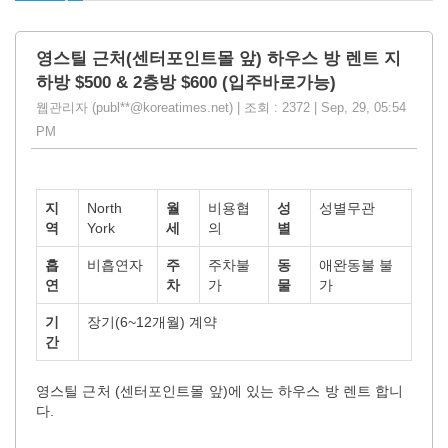
영스틸 근처(센터포인트몰 앞) 하우스 방 렌트 지
하방 $500 & 2층방 $600 (입주바로가능)
웹관리자 (publ**@koreatimes.net) | 조회 : 2372 | Sep, 29, 05:54
PM
지
North
월
비용협
성
성별무관
역
York
세
의
별
흡
비흡연자
주
주차불
동
애완동불 불
연
차
가
물
가
기
장기(6~12개월) 계약
간
영스틸 근처 (센터포인트몰 앞)에 있는 하우스 방 렌트 합니
다.