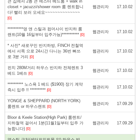
큰 집에서 2층 큰 메스터 베드룸 + walk in
closet + jacuzzi/shower room 룸 렌트합니
웹관리자
17.10.02
다! 빨리 보러 오세요~~~~~~~~~~~~~~
[0]
**********영 앤 스틸과 컴머사이 반지하 룸
웹관리자
17.10.02
랜트(10월 16일부터 입주가능)***********
[0]
* 사진* 새로꾸민 반지하방, FINCH 전철역
에서 서쪽 으로 24시간 다니는 36번 뻐쓰
웹관리자
17.10.02
로 3분 거리
[0]
핀치 280M거리 하우스 반지하 전체렌트 3
웹관리자
17.10.02
베드 1베쓰
[0]
********** 노스욕 1 베드 ($1900) 장기 계약
웹관리자
17.10.02
즉시 입주 !! **********
[0]
YONGE & SHEPPARD (NORTH YORK)
웹관리자
17.09.29
룸렌트 or 하우스렌트
[0]
Bloor & Keele Station(High Park) 룸렌트/
지하철역 걸어서 1분(11월1일부터 입주 가
웹관리자
17.09.29
능합니다)
[0]
영스틸 근처(센터포인트몰 앞) 하우스 방