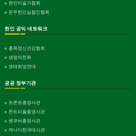
한인미술가협회
온주한인실협인협회
한인 공익 네트워크
홍푹정신건강협회
생명의전화
생태희망연대
공공 정부기관
토론토총영사관
몬트리올총영사관
벤쿠버총영사관
캐나다한국대사관