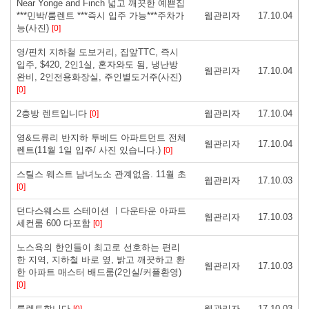
Near Yonge and Finch 넓고 깨끗한 예쁜집
***민박/룸렌트 ***즉시 입주 가능***주차가
웹관리자
17.10.04
능(사진)
[0]
영/핀치 지하철 도보거리, 집앞TTC, 즉시
입주, $420, 2인1실, 혼자와도 됨, 냉난방
웹관리자
17.10.04
완비, 2인전용화장실, 주인별도거주(사진)
[0]
2층방 렌트입니다
웹관리자
17.10.04
[0]
영&드류리 반지하 투베드 아파트먼트 전체
웹관리자
17.10.04
렌트(11월 1일 입주/ 사진 있습니다.)
[0]
스틸스 웨스트 남녀노소 관계없음. 11월 초
웹관리자
17.10.03
[0]
던다스웨스트 스테이션 ㅣ다운타운 아파트
웹관리자
17.10.03
세컨룸 600 다포함
[0]
노스욕의 한인들이 최고로 선호하는 편리
한 지역, 지하철 바로 옆, 밝고 깨끗하고 환
웹관리자
17.10.03
한 아파트 매스터 배드룸(2인실/커플환영)
[0]
룸렌트합니다
웹관리자
17.10.03
[0]