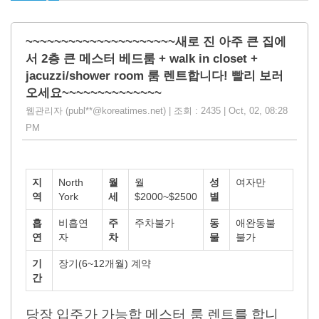
~~~~~~~~~~~~~~~~~~~~~새로 진 아주 큰 집에
서 2층 큰 메스터 베드룸 + walk in closet +
jacuzzi/shower room 룸 렌트합니다! 빨리 보러
오세요~~~~~~~~~~~~~~
웹관리자 (publ**@koreatimes.net) | 조회 : 2435 | Oct, 02, 08:28
PM
지
North
월
월
성
여자만
역
York
세
$2000~$2500
별
흡
비흡연
주
주차불가
동
애완동불
연
자
차
물
불가
기
장기(6~12개월) 계약
간
당장 입주가 가능합 메스터 룸 렌트를 합니