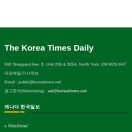
The Korea Times Daily
500 Sheppard Ave. E. Unit 206 & 305A, North York, ON M2N 6H7
대표메일/기사제보
Email : public@koreatimes.net
광고문의(Advertising) :
ad@koreatimes.net
캐나다 한국일보
Masthead