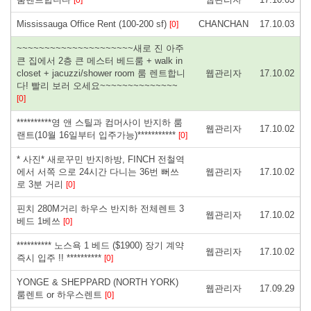
Mississauga Office Rent (100-200 sf)
CHANCHAN
17.10.03
[0]
~~~~~~~~~~~~~~~~~~~~~새로 진 아주
큰 집에서 2층 큰 메스터 베드룸 + walk in
closet + jacuzzi/shower room 룸 렌트합니
웹관리자
17.10.02
다! 빨리 보러 오세요~~~~~~~~~~~~~~
[0]
**********영 앤 스틸과 컴머사이 반지하 룸
웹관리자
17.10.02
랜트(10월 16일부터 입주가능)***********
[0]
* 사진* 새로꾸민 반지하방, FINCH 전철역
에서 서쪽 으로 24시간 다니는 36번 뻐쓰
웹관리자
17.10.02
로 3분 거리
[0]
핀치 280M거리 하우스 반지하 전체렌트 3
웹관리자
17.10.02
베드 1베쓰
[0]
********** 노스욕 1 베드 ($1900) 장기 계약
웹관리자
17.10.02
즉시 입주 !! **********
[0]
YONGE & SHEPPARD (NORTH YORK)
웹관리자
17.09.29
룸렌트 or 하우스렌트
[0]