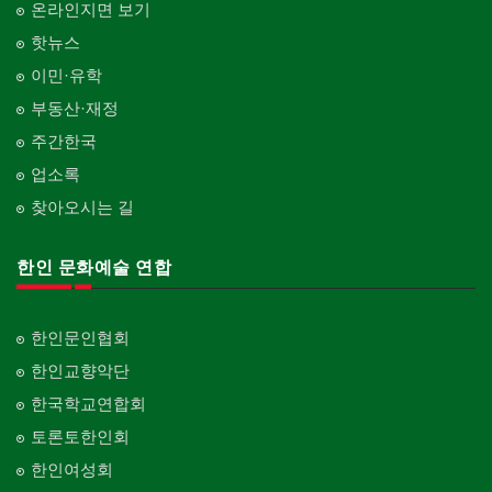
온라인지면 보기
핫뉴스
이민·유학
부동산·재정
주간한국
업소록
찾아오시는 길
한인 문화예술 연합
한인문인협회
한인교향악단
한국학교연합회
토론토한인회
한인여성회