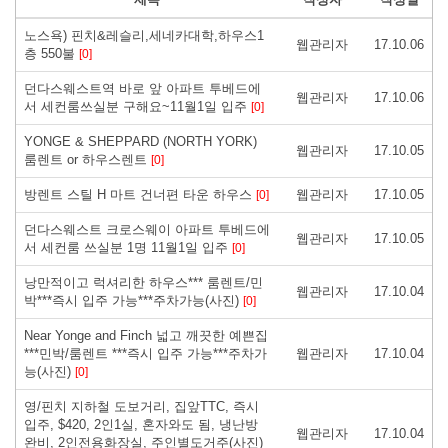
노스욕) 핀치&레슬리,세네카대학,하우스1
웹관리자
17.10.06
층 550불
[0]
던다스웨스트역 바로 앞 아파트 투베드에
웹관리자
17.10.06
서 세컨룸쓰실분 구해요~11월1일 입주
[0]
YONGE & SHEPPARD (NORTH YORK)
웹관리자
17.10.05
룸렌트 or 하우스렌트
[0]
방렌트 스틸 H 마트 건너편 타운 하우스
웹관리자
17.10.05
[0]
던다스웨스트 크로스웨이 아파트 투베드에
웹관리자
17.10.05
서 세컨룸 쓰실분 1명 11월1일 입주
[0]
낭만적이고 럭셔리한 하우스*** 룸렌트/민
웹관리자
17.10.04
박***즉시 입주 가능***주차가능(사진)
[0]
Near Yonge and Finch 넓고 깨끗한 예쁜집
***민박/룸렌트 ***즉시 입주 가능***주차가
웹관리자
17.10.04
능(사진)
[0]
영/핀치 지하철 도보거리, 집앞TTC, 즉시
입주, $420, 2인1실, 혼자와도 됨, 냉난방
웹관리자
17.10.04
완비, 2인전용화장실, 주인별도거주(사진)