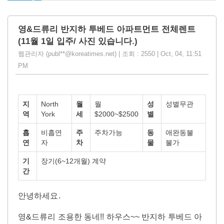
영&드류리 반지하 투베드 아파트먼트 전체렌트
(11월 1일 입주/ 사진 있습니다.)
웹관리자 (publ**@koreatimes.net) | 조회 : 2550 | Oct, 04, 11:51
PM
지
North
월
월
성
성별무관
역
York
세
$2000~$2500
별
흡
비흡연
주
주차가능
동
애완동불
연
자
차
물
불가
기
장기(6~12개월) 계약
간
안녕하세요.
영&드류리 조용한 동네!! 하우스~~
반지하 투베드 아