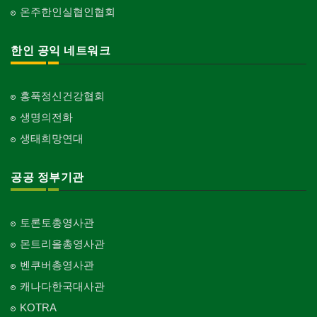
온주한인실협인협회
한인 공익 네트워크
홍푹정신건강협회
생명의전화
생태희망연대
공공 정부기관
토론토총영사관
몬트리올총영사관
벤쿠버총영사관
캐나다한국대사관
KOTRA