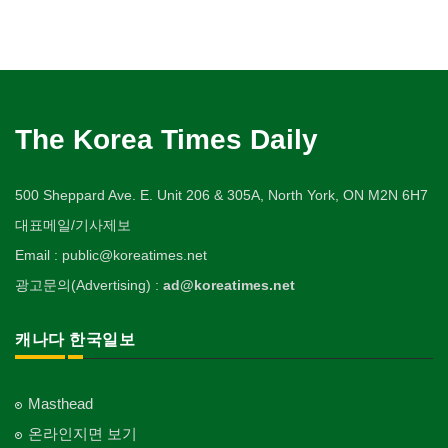
The Korea Times Daily
500 Sheppard Ave. E. Unit 206 & 305A, North York, ON M2N 6H7
대표메일/기사제보
Email : public@koreatimes.net
광고문의(Advertising) :
ad@koreatimes.net
캐나다 한국일보
Masthead
온라인지면 보기