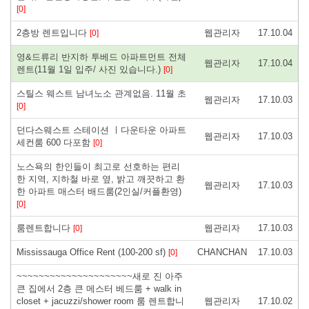
[0]
2층방 렌트입니다
웹관리자
17.10.04
[0]
영&드류리 반지하 투베드 아파트먼트 전체
웹관리자
17.10.04
렌트(11월 1일 입주/ 사진 있습니다.)
[0]
스틸스 웨스트 남녀노소 관계없음. 11월 초
웹관리자
17.10.03
[0]
던다스웨스트 스테이션 ㅣ다운타운 아파트
웹관리자
17.10.03
세컨룸 600 다포함
[0]
노스욕의 한인들이 최고로 선호하는 편리
한 지역, 지하철 바로 옆, 밝고 깨끗하고 환
웹관리자
17.10.03
한 아파트 매스터 배드룸(2인실/커플환영)
[0]
룸렌트합니다
웹관리자
17.10.03
[0]
Mississauga Office Rent (100-200 sf)
CHANCHAN
17.10.03
[0]
~~~~~~~~~~~~~~~~~~~~~새로 진 아주
큰 집에서 2층 큰 메스터 베드룸 + walk in
closet + jacuzzi/shower room 룸 렌트합니
웹관리자
17.10.02