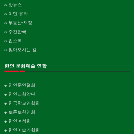
핫뉴스
이민·유학
부동산·재정
주간한국
업소록
찾아오시는 길
한인 문화예술 연합
한인문인협회
한인교향악단
한국학교연합회
토론토한인회
한인여성회
한인미술가협회