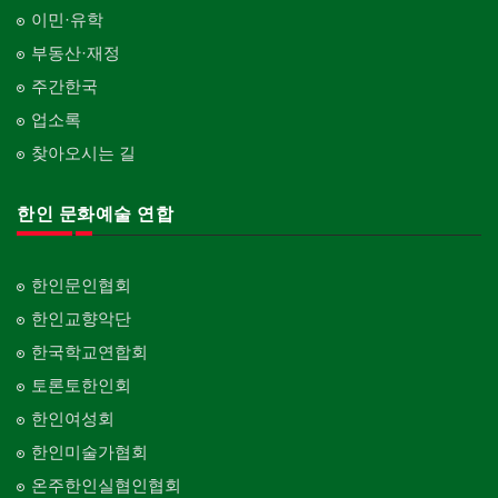
이민·유학
부동산·재정
주간한국
업소록
찾아오시는 길
한인 문화예술 연합
한인문인협회
한인교향악단
한국학교연합회
토론토한인회
한인여성회
한인미술가협회
온주한인실협인협회