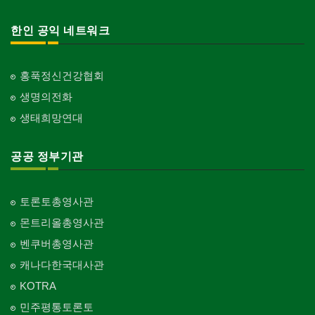
한인 공익 네트워크
홍푹정신건강협회
생명의전화
생태희망연대
공공 정부기관
토론토총영사관
몬트리올총영사관
벤쿠버총영사관
캐나다한국대사관
KOTRA
민주평통토론토