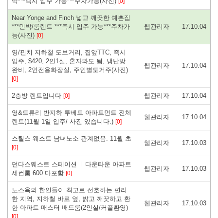
박***즉시 입주 가능***주차가능(사진)
[0]
Near Yonge and Finch 넓고 깨끗한 예쁜집
***민박/룸렌트 ***즉시 입주 가능***주차가
웹관리자
17.10.04
능(사진)
[0]
영/핀치 지하철 도보거리, 집앞TTC, 즉시
입주, $420, 2인1실, 혼자와도 됨, 냉난방
웹관리자
17.10.04
완비, 2인전용화장실, 주인별도거주(사진)
[0]
2층방 렌트입니다
웹관리자
17.10.04
[0]
영&드류리 반지하 투베드 아파트먼트 전체
웹관리자
17.10.04
렌트(11월 1일 입주/ 사진 있습니다.)
[0]
스틸스 웨스트 남녀노소 관계없음. 11월 초
웹관리자
17.10.03
[0]
던다스웨스트 스테이션 ㅣ다운타운 아파트
웹관리자
17.10.03
세컨룸 600 다포함
[0]
노스욕의 한인들이 최고로 선호하는 편리
한 지역, 지하철 바로 옆, 밝고 깨끗하고 환
웹관리자
17.10.03
한 아파트 매스터 배드룸(2인실/커플환영)
[0]