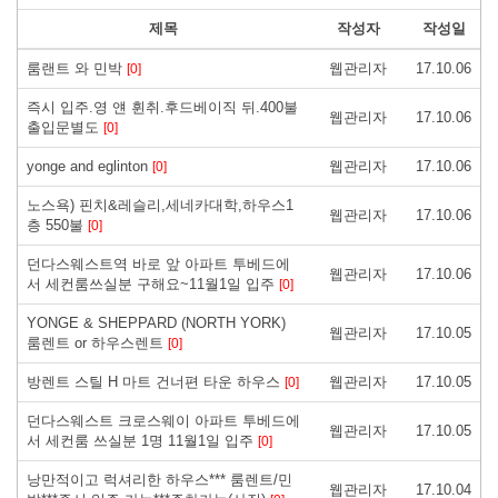
제목
작성자
작성일
룸랜트 와 민박
웹관리자
17.10.06
[0]
즉시 입주.영 얜 휜취.후드베이직 뒤.400불
웹관리자
17.10.06
출입문별도
[0]
yonge and eglinton
웹관리자
17.10.06
[0]
노스욕) 핀치&레슬리,세네카대학,하우스1
웹관리자
17.10.06
층 550불
[0]
던다스웨스트역 바로 앞 아파트 투베드에
웹관리자
17.10.06
서 세컨룸쓰실분 구해요~11월1일 입주
[0]
YONGE & SHEPPARD (NORTH YORK)
웹관리자
17.10.05
룸렌트 or 하우스렌트
[0]
방렌트 스틸 H 마트 건너편 타운 하우스
웹관리자
17.10.05
[0]
던다스웨스트 크로스웨이 아파트 투베드에
웹관리자
17.10.05
서 세컨룸 쓰실분 1명 11월1일 입주
[0]
낭만적이고 럭셔리한 하우스*** 룸렌트/민
웹관리자
17.10.04