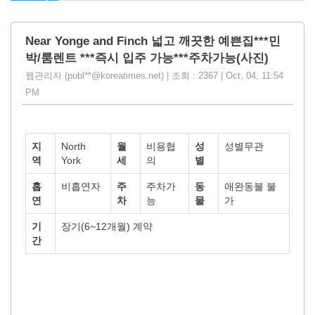
Near Yonge and Finch 넓고 깨끗한 예쁜집***민
박/룸렌트 ***즉시 입주 가능***주차가능(사진)
웹관리자 (publ**@koreatimes.net) | 조회 : 2367 | Oct, 04, 11:54
PM
지
North
월
비용협
성
성별무관
역
York
세
의
별
흡
비흡연자
주
주차가
동
애완동불 불
연
차
능
물
가
기
장기(6~12개월) 계약
간