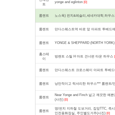
yonge and eglinton
[0]
트
룸렌트
노스욕) 핀치&레슬리,세네카대학,하우스1
룸렌트
던다스웨스트역 바로 앞 아파트 투베드에
룸렌트
YONGE & SHEPPARD (NORTH YOR
홈스테
방렌트 스틸 H 마트 건너편 타운 하우스
이
룸렌트
던다스웨스트 크로스웨이 아파트 투베드에
룸렌트
낭만적이고 럭셔리한 하우스*** 룸렌트/민
Near Yonge and Finch 넓고 깨끗한
룸렌트
(사진)
[0]
영/핀치 지하철 도보거리, 집앞TTC, 즉시입
룸렌트
인전용화장실, 주인별도거주(사진)
[0]