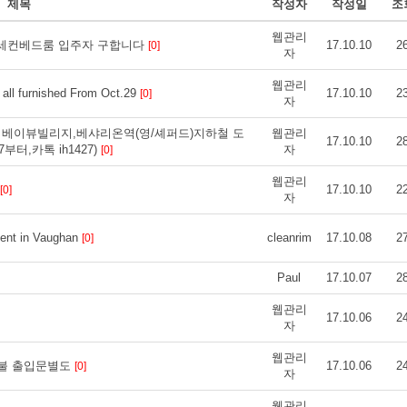
제목
작성자
작성일
조
웹관리
도 세컨베드룸 입주자 구합니다
17.10.10
2
[0]
자
웹관리
l furnished From Oct.29
17.10.10
2
[0]
자
 베이뷰빌리지,베샤리온역(영/셰퍼드)지하철 도
웹관리
17.10.10
2
터,카톡 ih1427)
자
[0]
웹관리
17.10.10
2
[0]
자
ent in Vaughan
cleanrim
17.10.08
2
[0]
Paul
17.10.07
2
웹관리
17.10.06
2
자
웹관리
00불 출입문별도
17.10.06
2
[0]
자
웹관리