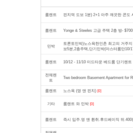
룸렌트
핀치역 도보 1분) 2+1 아주 깨끗한 콘
룸렌트
Yonge & Steeles 고급 주택 2층 방- $700 al
토론토민박)노스욕한인촌 최고의 거주지
민박
보5분,2층주택,단기민박(마스터룸만10/17부
룸렌트
10/12 - 11/10 미드타운 베드룸 단기렌트
전체렌
Two bedroom Basement Apartment for R
트
룸렌트
노스욕 (영 앤 핀치)
[0]
기타
룸랜트 와 민박
[0]
룸렌트
즉시 입주.영 얜 휜취.후드베이직 뒤.4
전체렌