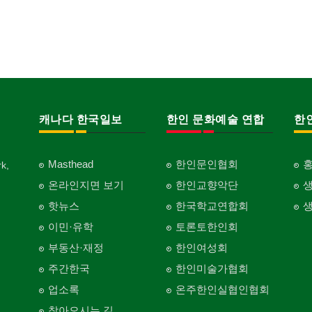
캐나다 한국일보
한인 문화예술 연합
한
Masthead
한인문인협회
k,
온라인지면 보기
한인교향악단
핫뉴스
한국학교연합회
이민·유학
토론토한인회
부동산·재정
한인여성회
주간한국
한인미술가협회
업소록
온주한인실협인협회
찾아오시는 길