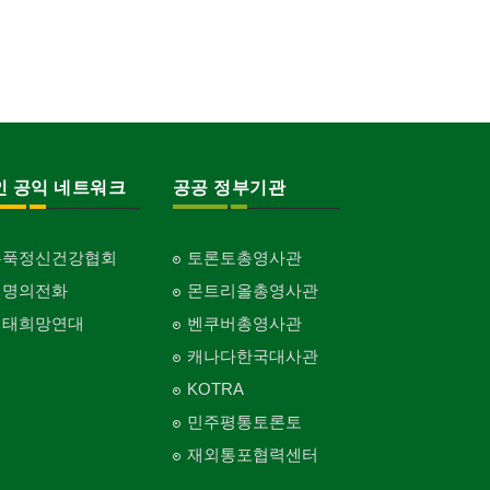
인 공익 네트워크
공공 정부기관
홍푹정신건강협회
토론토총영사관
생명의전화
몬트리올총영사관
생태희망연대
벤쿠버총영사관
캐나다한국대사관
KOTRA
민주평통토론토
재외통포협력센터