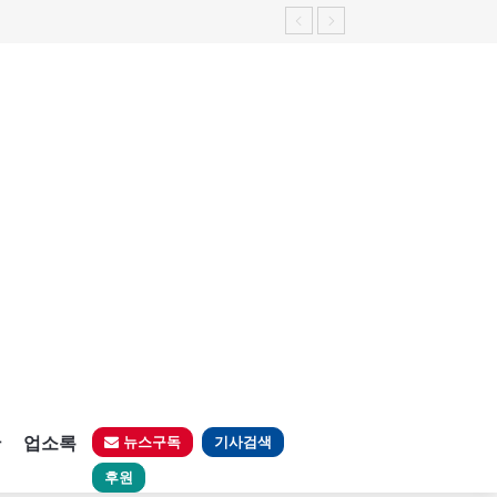
판
업소록
뉴스구독
기사검색
후원