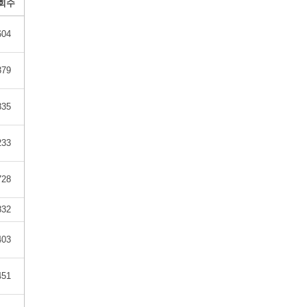
회수
604
379
835
233
728
832
403
451