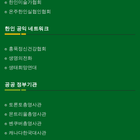
한인미술가협회
온주한인실협인협회
한인 공익 네트워크
홍푹정신건강협회
생명의전화
생태희망연대
공공 정부기관
토론토총영사관
몬트리올총영사관
벤쿠버총영사관
캐나다한국대사관