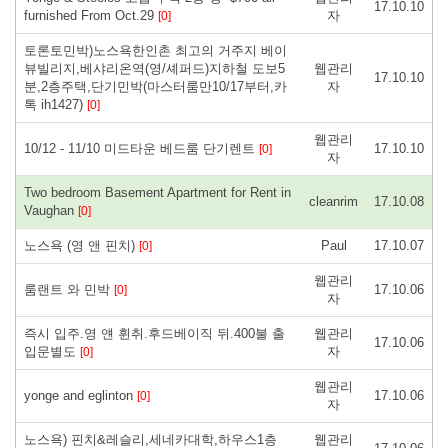
17.10.10
furnished From Oct.29
자
[0]
토론토민박)노스욕한인촌 최고의 거주지 베이
뷰빌리지,베샤리온역(영/셰퍼드)지하철 도보5
웹관리
17.10.10
분,2층주택,단기민박(마스터룸만10/17부터,카
자
톡 ih1427)
[0]
웹관리
10/12 - 11/10 미드타운 베드룸 단기렌트
17.10.10
[0]
자
Two bedroom Basement Apartment for Rent in
cleanrim
17.10.08
Vaughan
[0]
노스욕 (영 앤 핀치)
Paul
17.10.07
[0]
웹관리
룸랜트 와 민박
17.10.06
[0]
자
즉시 입주.영 얜 휜취.후드베이직 뒤.400불 출
웹관리
17.10.06
입문별도
자
[0]
웹관리
yonge and eglinton
17.10.06
[0]
자
노스욕) 핀치&레슬리,세네카대학,하우스1층
웹관리