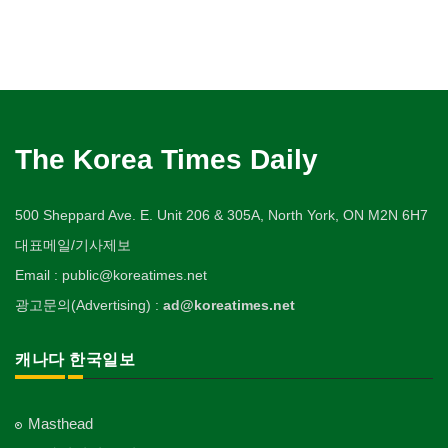
The Korea Times Daily
500 Sheppard Ave. E. Unit 206 & 305A, North York, ON M2N 6H7
대표메일/기사제보
Email : public@koreatimes.net
광고문의(Advertising) :
ad@koreatimes.net
캐나다 한국일보
Masthead