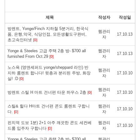
제목
작성자
작성일
방렌트, Yonge/Finch 지하철 5분거리, 한국식
웹관리
품, 은행,약국, 식당인접, 모든생활도구완비,
17.10.13
자
초고속인터넷
[0]
Yonge & Steeles 고급 주택 2층 방- $700 all
웹관리
17.10.13
furnished From Oct.29
자
[0]
노스욕 (영앤셰퍼드 yonge/sheppard 라인) 반
웹관리
지하 룸렌트 합니다! 윗층과 분리된 주방, 화장
17.10.10
자
실! :D
[0]
웹관리
방렌트 스틸 H 마트 건너편 타운 하우스 2층
17.10.10
[0]
자
스틸& 힐다 H마트 건너편 콘도 룸렌트 구합니
웹관리
17.10.10
다.
자
[0]
핀치역 도보 1분) 2+1 아주 깨끗한 콘도 세컨베
웹관리
17.10.10
드룸 입주자 구합니다
자
[0]
Yonge & Steeles 고급 주택 2층 방- $700 all
웹관리