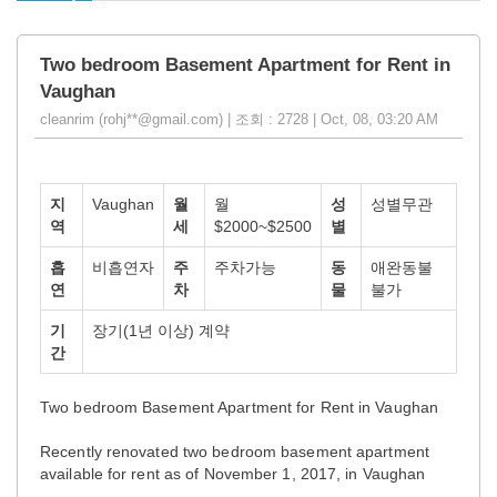
Two bedroom Basement Apartment for Rent in
Vaughan
cleanrim (rohj**@gmail.com) | 조회 : 2728 | Oct, 08, 03:20 AM
지
Vaughan
월
월
성
성별무관
역
세
$2000~$2500
별
흡
비흡연자
주
주차가능
동
애완동불
연
차
물
불가
기
장기(1년 이상) 계약
간
Two bedroom Basement Apartment for Rent in Vaughan
Recently renovated two bedroom basement apartment
available for rent as of November 1, 2017, in Vaughan