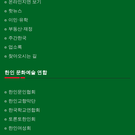
온라인지면 보기
핫뉴스
이민·유학
부동산·재정
주간한국
업소록
찾아오시는 길
한인 문화예술 연합
한인문인협회
한인교향악단
한국학교연합회
토론토한인회
한인여성회