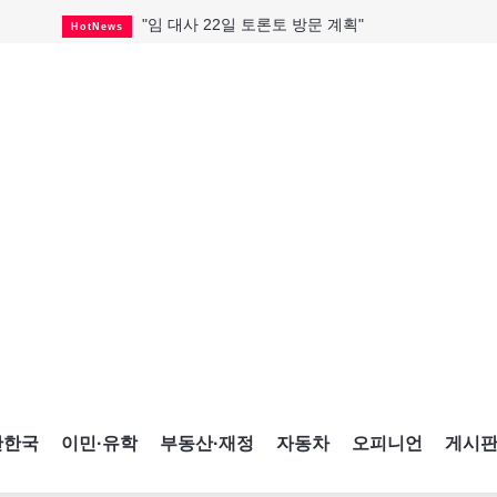
"임 대사 22일 토론토 방문 계획"
HotNews
캐나다 관광업, 올여름 기록적 호황
HotNews
온타리오 3곳 보궐선거 확정
HotNews
캐나다·미국 교역 20억 불 감소
HotNews
온타리오 공공기관 8곳 감사
HotNews
국내 신차 판매 2개월 연속 증가
Car
토론토 임대주택 5,600가구 공급
HotNews
"음향 시스템 필요한가요?"
HotNews
자매 작가, 장애인 재활캠프서 특별한 재능기부
HotNews
간한국
이민·유학
부동산·재정
자동차
오피니언
게시