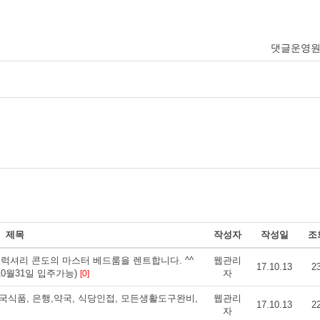
댓글운영
제목
작성자
작성일
조
 st.럭셔리 콘도의 마스터 베드룸을 렌트합니다. ^^
웹관리
17.10.13
2
0/10월31일 입주가능)
자
[0]
, 한국식품, 은행,약국, 식당인접, 모든생활도구완비,
웹관리
17.10.13
2
자