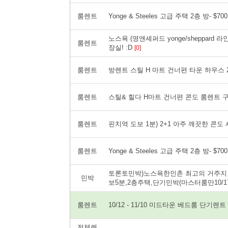
룸렌트
Yonge & Steeles 고급 주택 2층 방- $700 al
노스욕 (영앤셰퍼드 yonge/sheppard
룸렌트
장실! :D
[0]
룸렌트
방렌트 스틸 H 마트 건너편 타운 하우스
룸렌트
스틸& 힐다 H마트 건너편 콘도 룸렌트 
룸렌트
핀치역 도보 1분) 2+1 아주 깨끗한 콘
룸렌트
Yonge & Steeles 고급 주택 2층 방- $700 al
토론토민박)노스욕한인촌 최고의 거주지
민박
보5분,2층주택,단기민박(마스터룸만10/17부
룸렌트
10/12 - 11/10 미드타운 베드룸 단기렌트
전체렌