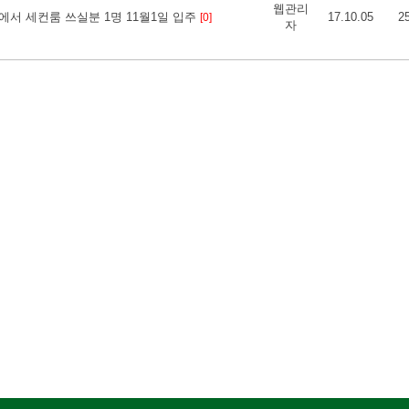
웹관리
서 세컨룸 쓰실분 1명 11월1일 입주
17.10.05
2
[0]
자