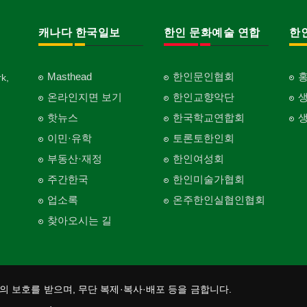
캐나다 한국일보
한인 문화예술 연합
한
Masthead
한인문인협회
k,
온라인지면 보기
한인교향악단
핫뉴스
한국학교연합회
이민·유학
토론토한인회
부동산·재정
한인여성회
주간한국
한인미술가협회
업소록
온주한인실협인협회
찾아오시는 길
법의 보호를 받으며, 무단 복제·복사·배포 등을 금합니다.