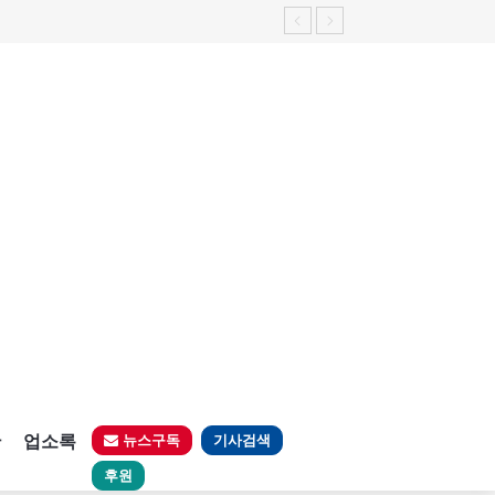
판
업소록
뉴스구독
기사검색
후원