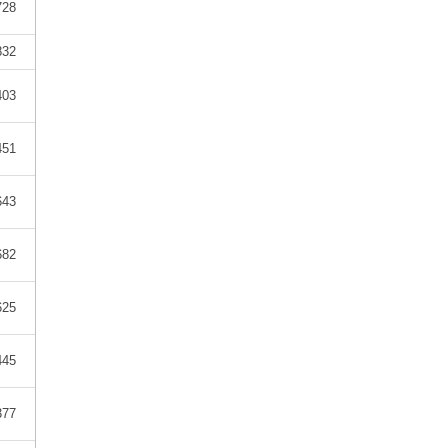
728
832
403
451
643
682
625
445
377