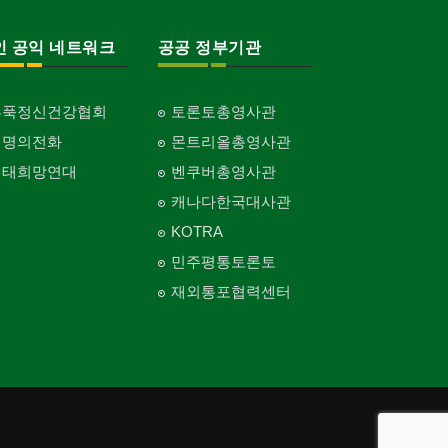
인 공익 네트워크
공공 정부기관
홍푹정신건강협회
토론토총영사관
생명의전화
몬트리올총영사관
생태희망연대
벤쿠버총영사관
캐나다한국대사관
KOTRA
민주평통토론토
재외통포협력센터