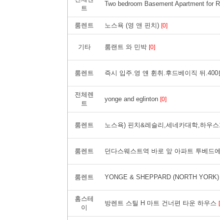
Two bedroom Basement Apartment for R
트
룸렌트
노스욕 (영 앤 핀치)
[0]
기타
룸랜트 와 민박
[0]
룸렌트
즉시 입주.영 얜 휜취.후드베이직 뒤.4
전체렌
yonge and eglinton
[0]
트
룸렌트
노스욕) 핀치&레슬리,세네카대학,하우스1
룸렌트
던다스웨스트역 바로 앞 아파트 투베드에
룸렌트
YONGE & SHEPPARD (NORTH YOR
홈스테
방렌트 스틸 H 마트 건너편 타운 하우스
이