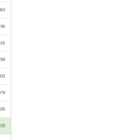
363
746
516
789
603
379
835
233