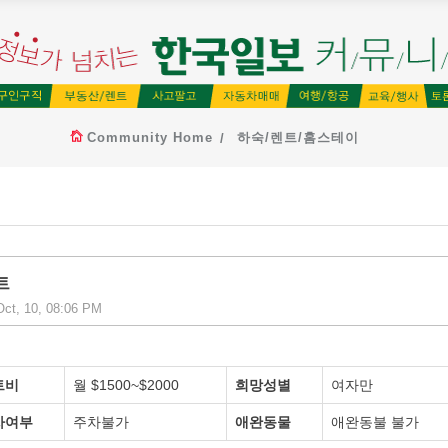
Community Home
하숙/렌트/홈스테이
트
ct, 10, 08:06 PM
트비
월 $1500~$2000
희망성별
여자만
차여부
주차불가
애완동물
애완동불 불가