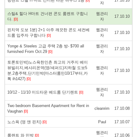
방렌트 스틸 H 마트 건너편 타운 하우스 2층
17.10.10
[0]
자
스틸& 힐다 H마트 건너편 콘도 룸렌트 구합니
웹관리
17.10.10
다.
자
[0]
핀치역 도보 1분) 2+1 아주 깨끗한 콘도 세컨베
웹관리
17.10.10
드룸 입주자 구합니다
자
[0]
Yonge & Steeles 고급 주택 2층 방- $700 all
웹관리
17.10.10
furnished From Oct.29
자
[0]
토론토민박)노스욕한인촌 최고의 거주지 베이
뷰빌리지,베샤리온역(영/셰퍼드)지하철 도보5
웹관리
17.10.10
분,2층주택,단기민박(마스터룸만10/17부터,카
자
톡 ih1427)
[0]
웹관리
10/12 - 11/10 미드타운 베드룸 단기렌트
17.10.10
[0]
자
Two bedroom Basement Apartment for Rent in
cleanrim
17.10.08
Vaughan
[0]
노스욕 (영 앤 핀치)
Paul
17.10.07
[0]
웹관리
룸랜트 와 민박
17.10.06
[0]