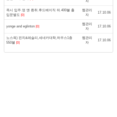
자
즉시 입주.영 얜 휜취.후드베이직 뒤.400불 출
웹관리
17.10.06
입문별도
자
[0]
웹관리
yonge and eglinton
17.10.06
[0]
자
노스욕) 핀치&레슬리,세네카대학,하우스1층
웹관리
17.10.06
550불
자
[0]