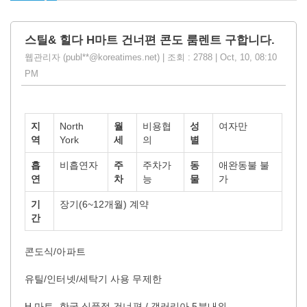
스틸& 힐다 H마트 건너편 콘도 룸렌트 구합니다.
웹관리자 (publ**@koreatimes.net) | 조회 : 2788 | Oct, 10, 08:10
PM
지
North
월
비용협
성
여자만
역
York
세
의
별
흡
비흡연자
주
주차가
동
애완동불 불
연
차
능
물
가
기
장기(6~12개월) 계약
간
콘도식/아파트
유틸/인터넷/세탁기 사용 무제한
H 마트 한국 식품점 건너편 / 갤러리아 5분내외