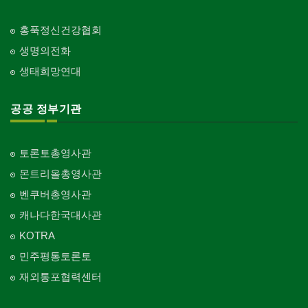
홍푹정신건강협회
생명의전화
생태희망연대
공공 정부기관
토론토총영사관
몬트리올총영사관
벤쿠버총영사관
캐나다한국대사관
KOTRA
민주평통토론토
재외통포협력센터