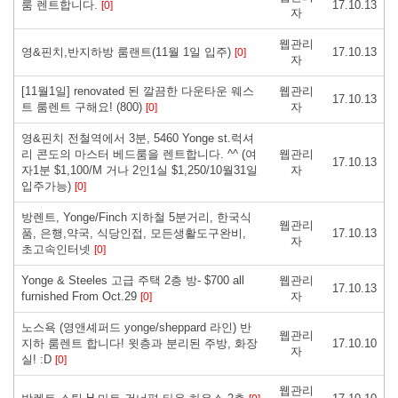
룸 렌트합니다.
17.10.13
[0]
자
웹관리
영&핀치,반지하방 룸랜트(11월 1일 입주)
17.10.13
[0]
자
[11월1일] renovated 된 깔끔한 다운타운 웨스
웹관리
17.10.13
트 룸렌트 구해요! (800)
자
[0]
영&핀치 전철역에서 3분, 5460 Yonge st.럭셔
리 콘도의 마스터 베드룸을 렌트합니다. ^^ (여
웹관리
17.10.13
자1분 $1,100/M 거나 2인1실 $1,250/10월31일
자
입주가능)
[0]
방렌트, Yonge/Finch 지하철 5분거리, 한국식
웹관리
품, 은행,약국, 식당인접, 모든생활도구완비,
17.10.13
자
초고속인터넷
[0]
Yonge & Steeles 고급 주택 2층 방- $700 all
웹관리
17.10.13
furnished From Oct.29
자
[0]
노스욕 (영앤셰퍼드 yonge/sheppard 라인) 반
웹관리
지하 룸렌트 합니다! 윗층과 분리된 주방, 화장
17.10.10
자
실! :D
[0]
웹관리