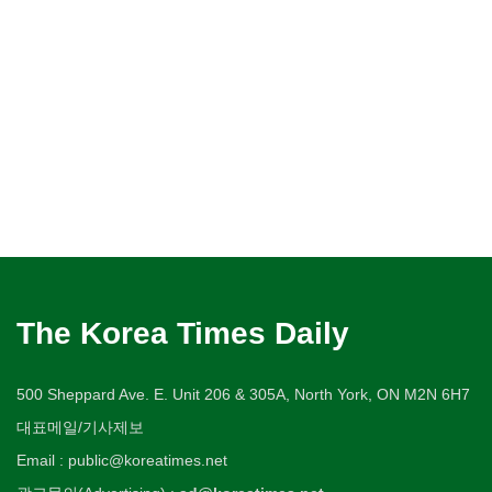
The Korea Times Daily
500 Sheppard Ave. E. Unit 206 & 305A, North York, ON M2N 6H7
대표메일/기사제보
Email : public@koreatimes.net