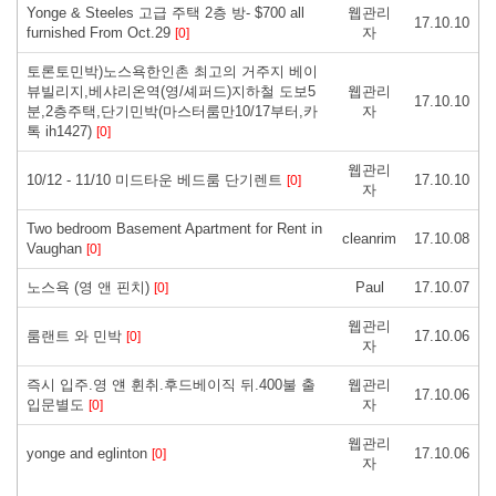
Yonge & Steeles 고급 주택 2층 방- $700 all
웹관리
17.10.10
furnished From Oct.29
자
[0]
토론토민박)노스욕한인촌 최고의 거주지 베이
뷰빌리지,베샤리온역(영/셰퍼드)지하철 도보5
웹관리
17.10.10
분,2층주택,단기민박(마스터룸만10/17부터,카
자
톡 ih1427)
[0]
웹관리
10/12 - 11/10 미드타운 베드룸 단기렌트
17.10.10
[0]
자
Two bedroom Basement Apartment for Rent in
cleanrim
17.10.08
Vaughan
[0]
노스욕 (영 앤 핀치)
Paul
17.10.07
[0]
웹관리
룸랜트 와 민박
17.10.06
[0]
자
즉시 입주.영 얜 휜취.후드베이직 뒤.400불 출
웹관리
17.10.06
입문별도
자
[0]
웹관리
yonge and eglinton
17.10.06
[0]
자