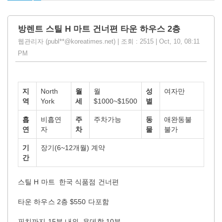
방렌트 스틸 H 마트 건너편 타운 하우스 2층
웹관리자 (publ**@koreatimes.net) | 조회 : 2515 | Oct, 10, 08:11
PM
지
North
월
월
성
여자만
역
York
세
$1000~$1500
별
흡
비흡연
주
주차가능
동
애완동불
연
자
차
물
불가
기
장기(6~12개월) 계약
간
스틸 H 마트 한국 식품점 건너편
타운 하우스 2층 $550 다포함
핀치까지 15분 내외, 욕데학 10분