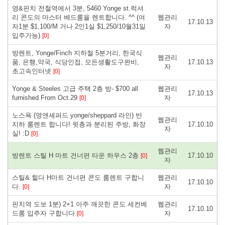
영&핀치 전철역에서 3분, 5460 Yonge st.럭셔
리 콘도의 마스터 베드룸을 렌트합니다. ^^ (여
웹관리
17.10.13
자1분 $1,100/M 거나 2인1실 $1,250/10월31일
자
입주가능)
[0]
방렌트, Yonge/Finch 지하철 5분거리, 한국식
웹관리
품, 은행,약국, 식당인접, 모든생활도구완비,
17.10.13
자
초고속인터넷
[0]
Yonge & Steeles 고급 주택 2층 방- $700 all
웹관리
17.10.13
furnished From Oct.29
자
[0]
노스욕 (영앤셰퍼드 yonge/sheppard 라인) 반
웹관리
지하 룸렌트 합니다! 윗층과 분리된 주방, 화장
17.10.10
자
실! :D
[0]
웹관리
방렌트 스틸 H 마트 건너편 타운 하우스 2층
17.10.10
[0]
자
스틸& 힐다 H마트 건너편 콘도 룸렌트 구합니
웹관리
17.10.10
다.
자
[0]
핀치역 도보 1분) 2+1 아주 깨끗한 콘도 세컨베
웹관리
17.10.10
드룸 입주자 구합니다
자
[0]