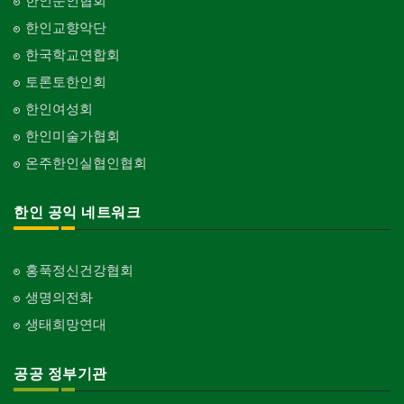
한인문인협회
한인교향악단
한국학교연합회
토론토한인회
한인여성회
한인미술가협회
온주한인실협인협회
한인 공익 네트워크
홍푹정신건강협회
생명의전화
생태희망연대
공공 정부기관